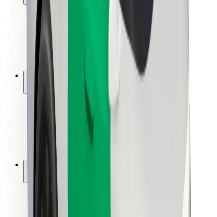
Viaggia in sicurezza
Guida in sicurezza
Vai in sicurezza
Laboratorio sulla Sicurezza
Città
Posizioni
Soluzioni Per la Città
Aeroporti
Stazioni di ricarica
Supporto
Per i Guidatori
Per i conducenti