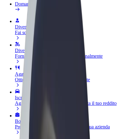
Domande Frequenti
Diventa un driver
Fai soldi alle tue condizioni
Diventa un autista Bolt
Fornisci cibo e ricevi pagato settimanalmente
Aggiungi il tuo ristorante o negozio
Ottieni più clienti e aumenta le vendite
Iscriviti come proprietario della flotta
Aggiungi la tua flotta a Bolt e aumenta il tuo reddito
Bolt per le aziende
Prodotti e servizi Bolt scalabili per la tua azienda