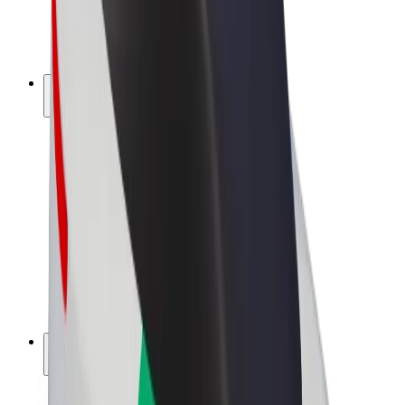
Bicicletta elettrica
Bolt Plus
Collabora con Bolt
Autisti
Ricavi autista
Corriere
Ricavi corriere
Esercenti Bolt Food
Flotte
Franchise
Società
Lavora con noi