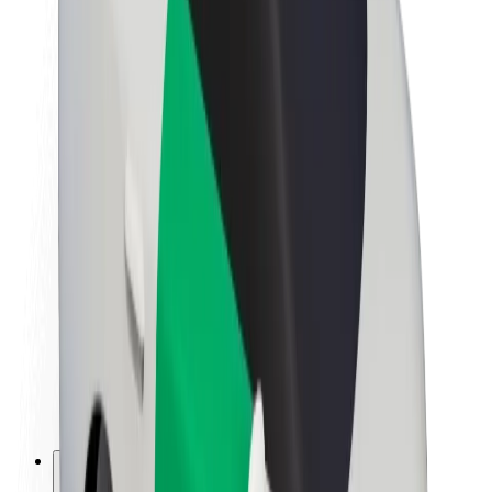
Informazioni Su Bolt
Sostenibilità in Bolt
Project Zero
Blog
Sala stampa
Linee guida del marchio
Missione
Relazioni con gli investitori
Leadership
Marca
Media
Fondo Urban
Sicurezza