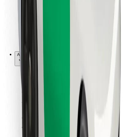
Per corrieri
Bolt Food
Per i proprietari di flotta
Per ristoranti
Bolt per le aziende
Altro
Fornitori
Termini e condizioni
Cookies
Sicurezza
Fai una corsa in pochi minuti!
Scarica Bolt