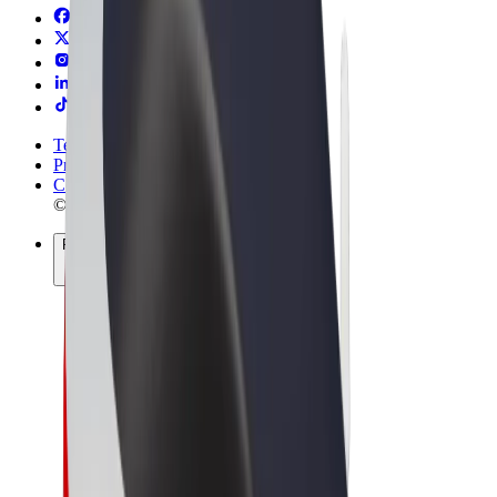
Termini e condizioni
Privacy
Cookies
© 2026 Bolt Technology OÜ
Prodotti
Corse
Monopattini
Bolt Market
Bolt Food
Bolt Drive
Bolt per le aziende