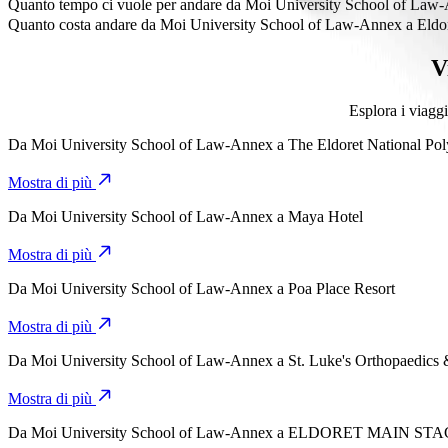
Eldoret Airport (EDL) dista circa 14,7 km da Moi University School
Quanto tempo ci vuole per andare da Moi University School of Law-
Ci vogliono circa 24 min per andare da Moi University School of La
Quanto costa andare da Moi University School of Law-Annex a Eldo
Il costo del viaggio da Moi University School of Law-Annex a Eldor
V
Esplora i viagg
Da
Moi University School of Law-Annex
a
The Eldoret National Pol
Mostra di più
Da
Moi University School of Law-Annex
a
Maya Hotel
Mostra di più
Da
Moi University School of Law-Annex
a
Poa Place Resort
Mostra di più
Da
Moi University School of Law-Annex
a
St. Luke's Orthopaedics
Mostra di più
Da
Moi University School of Law-Annex
a
ELDORET MAIN STA