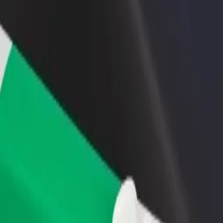
iungi il tuo ristorante o
Iscriviti come proprietario della flotta
ozio
Aggiungi la tua flotta a Bolt e aumenta il
ieni più clienti e aumenta le
tuo reddito
dite
x a Eldoret Airport (EDL)
nnex a Eldoret Airport (EDL)? Esplora i nostri servizi e scegli quello 
Scarica l'app