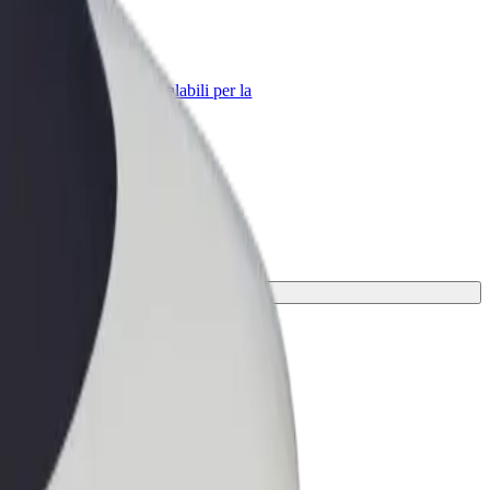
Bolt per le aziende
Prodotti e servizi Bolt scalabili per la
tua azienda
perfetto per il tuo viaggio.