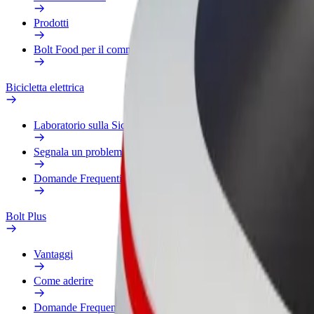
Prodotti
Bolt Food per il commercio
Bicicletta elettrica
Laboratorio sulla Sicurezza
Segnala un problema
Domande Frequenti
Bolt Plus
Vantaggi
Come aderire
Domande Frequenti