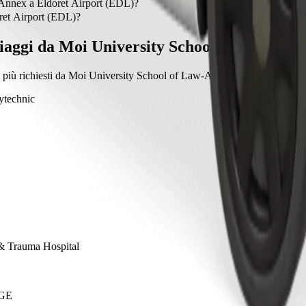
 of Law-Annex.
Annex a Eldoret Airport (EDL)?
w-Annex a Eldoret Airport (EDL) con Bolt.
ret Airport (EDL)?
et Airport (EDL) con Bolt è di circa 687,40 KES KES.
iaggi da Moi University School of Law-Ann
i più richiesti da Moi University School of Law-Annex verso altre destin
ytechnic
 & Trauma Hospital
GE