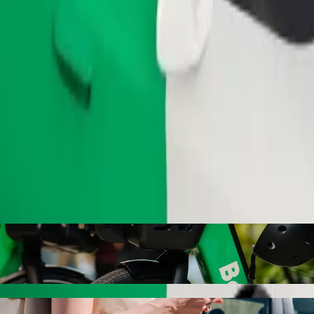
Ordina corsa
 a Eldoret Airport (EDL) con Bolt ride-hai