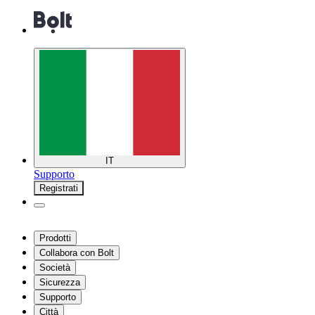
IT
Supporto
Registrati
Prodotti
Collabora con Bolt
Società
Sicurezza
Supporto
Città