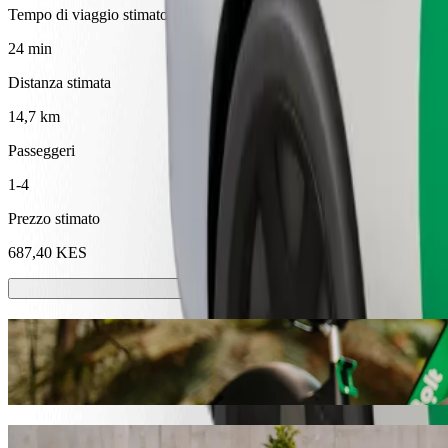
Tempo di viaggio stimato
24 min
Distanza stimata
14,7 km
Passeggeri
1-4
Prezzo stimato
687,40 KES
Monopattini o bici elettriche
Muoviti a Kitale con monopattini o bici elettriche
Ottieni l'applicazione Bolt
Vai da Moi University School of Law-Annex