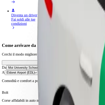
Diventa un driver
Diventa un autista Bolt
Agg
Fai soldi alle tue
Fornisci cibo e ricevi pagato
neg
condizioni
settimanalmente
Ott
ven
Come arrivare da Moi University School of Law-Anne
Cerchi il modo migliore per arrivare da Moi University School of Law-A
Da
Moi University School of Law-Annex
A
Eldoret Airport (EDL)
Comodità e comfort a portata di clic!
Bolt
Corse affidabili in auto medie di uso quotidiano.