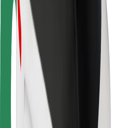
Guida in sicurezza
Vai in sicurezza
Laboratorio sulla Sicurezza
Città
Posizioni
Soluzioni Per la Città
Aeroporti
Stazioni di ricarica
Supporto
Per i Guidatori
Per i conducenti
Per corrieri