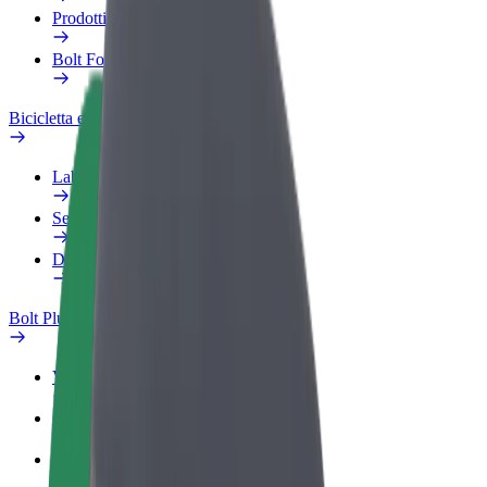
Prodotti
Bolt Food per il commercio
Bicicletta elettrica
Laboratorio sulla Sicurezza
Segnala un problema
Domande Frequenti
Bolt Plus
Vantaggi
Come aderire
Domande Frequenti