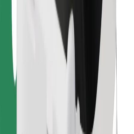
Bolt Food
Per i proprietari di flotta
Per ristoranti
Bolt per le aziende
Altro
Fornitori
Termini e condizioni
Cookies
Sicurezza
Fai una corsa in pochi minuti!
Scarica Bolt
Trova il tuo cibo preferito!