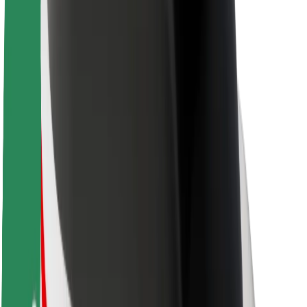
Sostenibilità in Bolt
Project Zero
Blog
Sala stampa
Linee guida del marchio
Missione
Relazioni con gli investitori
Leadership
Marca
Media
Fondo Urban
Sicurezza
Viaggia in sicurezza