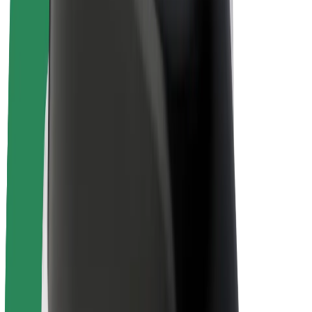
Bolt Plus
Collabora con Bolt
Autisti
Ricavi autista
Corriere
Ricavi corriere
Esercenti Bolt Food
Flotte
Franchise
Società
Lavora con noi
Informazioni Su Bolt