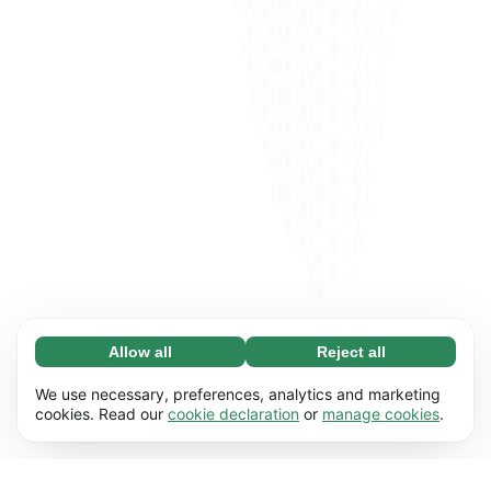
Allow all
Reject all
Necessary (65)
Necessary cookies help make our website
Learn more
We use necessary, preferences, analytics and marketing
usable by enabling basic functions, e.g. page
cookies. Read our
cookie declaration
or
manage cookies
.
navigation. The website cannot function
Preferences (17)
properly without these cookies.
Preference cookies enable our website to
Learn more