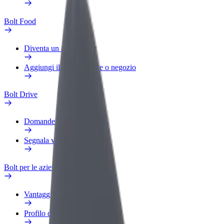
Bolt Food
Diventa un autista Bolt
Aggiungi il tuo ristorante o negozio
Bolt Drive
Domande Frequenti
Segnala veicolo
Bolt per le aziende
Vantaggi
Profilo di lavoro