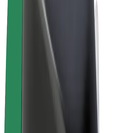
Termini e condizioni
Privacy
Cookies
© 2026 Bolt Technology OÜ
Prodotti
Corse
Monopattini
Bolt Market
Bolt Food
Bolt Drive
Bolt per le aziende
Bicicletta elettrica