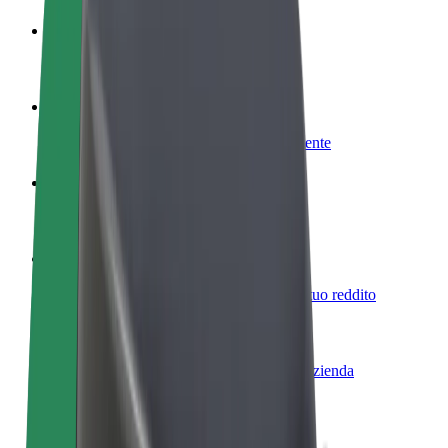
Diventa un driver
Fai soldi alle tue condizioni
Diventa un autista Bolt
Fornisci cibo e ricevi pagato settimanalmente
Aggiungi il tuo ristorante o negozio
Ottieni più clienti e aumenta le vendite
Iscriviti come proprietario della flotta
Aggiungi la tua flotta a Bolt e aumenta il tuo reddito
Bolt per le aziende
Prodotti e servizi Bolt scalabili per la tua azienda