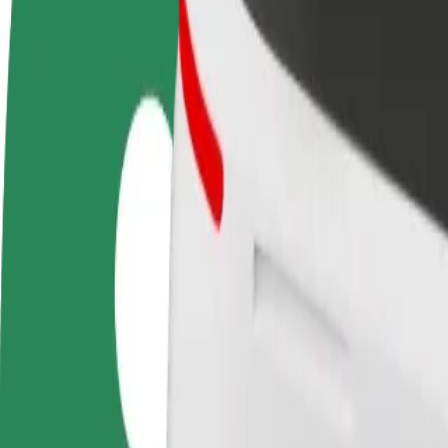
Domande Frequenti
Diventa un driver
Diventa un autista Bolt
Agg
Fai soldi alle tue
Fornisci cibo e ricevi pagato
neg
condizioni
settimanalmente
Ott
ven
Come arrivare da Sweet Rosie a Hedon SPA & HOT
Cerchi il modo migliore per arrivare da Sweet Rosie a Hedon SPA & HOT
Da
Sweet Rosie
A
Hedon SPA & HOTEL
Comodità e comfort a portata di clic!
Bolt