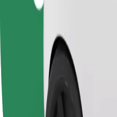
Corse affidabili in auto medie di uso quotidiano.
Tempo di viaggio stimato
5 min
Distanza stimata
2 km
Passeggeri
1-4
Prezzo stimato
3,40 €
Seggiolino
Un seggiolino con cintura garantisce un viaggio sicuro per bambini dai 2 
Tempo di viaggio stimato