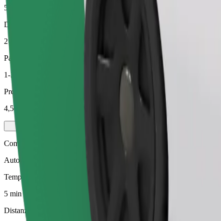
5 min
Distanza stimata
2 km
Passeggeri
1-3
Prezzo stimato
4,50 €
Comfort
Auto più grandi con maggiore spazio per le gambe e il bagaglio
Tempo di viaggio stimato
5 min
Distanza stimata