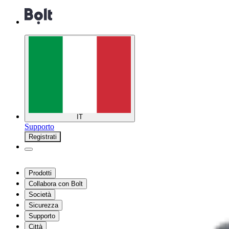
IT
Supporto
Registrati
Prodotti
Collabora con Bolt
Società
Sicurezza
Supporto
Città