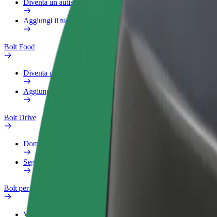
Diventa un autista Bolt
Aggiungi il tuo ristorante o negozio
Bolt Food
Diventa un autista Bolt
Aggiungi il tuo ristorante o negozio
Bolt Drive
Domande Frequenti
Segnala veicolo
Bolt per le aziende
Vantaggi