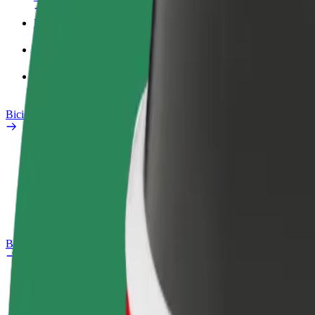
Profilo di lavoro
Prodotti
Bolt Food per il commercio
Bicicletta elettrica
Laboratorio sulla Sicurezza
Segnala un problema
Domande Frequenti
Bolt Plus
Vantaggi
Come aderire