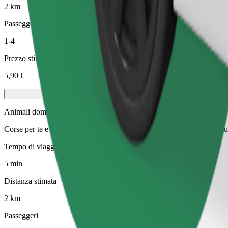
2 km
Passeggeri
1-4
Prezzo stimato
5,90 €
Animali domestici
Corse per te e il tuo animale domestico. I cani devono indossare la mus
Tempo di viaggio stimato
5 min
Distanza stimata
2 km
Passeggeri