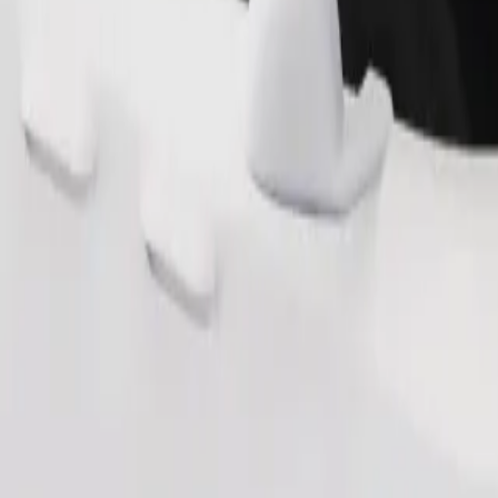
Ordina corsa
ai 6 anni (circa 10–30 kg). Contatta l'autista per i limiti esatti di età, 