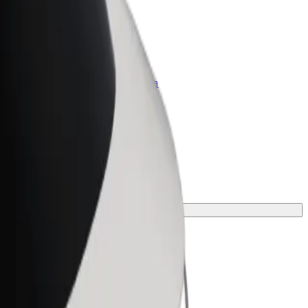
Bolt per le aziende
Prodotti e servizi Bolt scalabili per la
tua azienda
io.