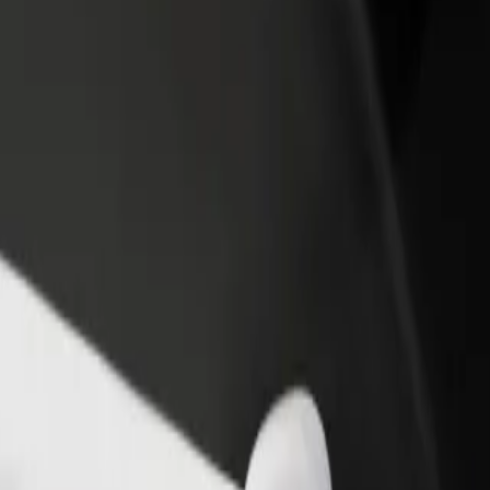
iungi il tuo ristorante o
Iscriviti come proprietario della flotta
ozio
Aggiungi la tua flotta a Bolt e aumenta il
ieni più clienti e aumenta le
tuo reddito
dite
EL
EL? Esplora i nostri servizi e scegli quello perfetto per il tuo viagg
Scarica l'app