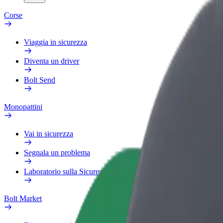
Corse
Viaggia in sicurezza
Diventa un driver
Bolt Send
Monopattini
Vai in sicurezza
Segnala un problema
Laboratorio sulla Sicurezza
Bolt Market