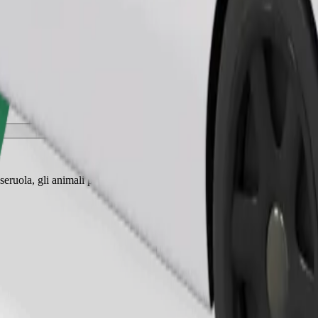
Ordina corsa
eruola, gli animali piccoli hanno bisogno di un trasportino e i sedili de