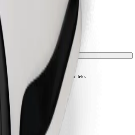
vono essere protetti con una coperta o un telo.