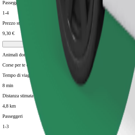
Passeggeri
1-4
Prezzo stimato
9,30 €
Animali domestici
Corse per te e il tuo animale domestico. I cani devono indossare la mus
Tempo di viaggio stimato
8 min
Distanza stimata
4,8 km
Passeggeri
1-3