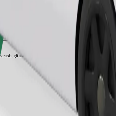
Ordina corsa
eruola, gli animali piccoli hanno bisogno di un trasportino e i sedili de