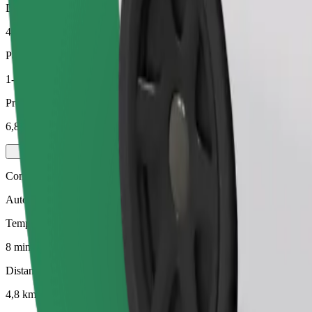
Distanza stimata
4,8 km
Passeggeri
1-3
Prezzo stimato
6,80 €
Comfort
Auto più grandi con maggiore spazio per le gambe e il bagaglio
Tempo di viaggio stimato
8 min
Distanza stimata
4,8 km