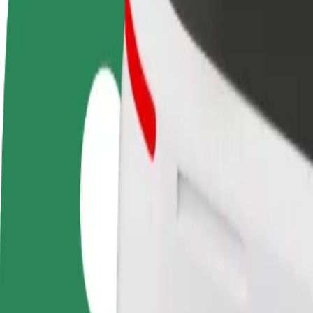
Diventa un driver
Diventa un autista Bolt
Agg
Fai soldi alle tue
Fornisci cibo e ricevi pagato
neg
condizioni
settimanalmente
Ott
ven
Come arrivare da Hedon SPA & HOTEL a Pärnu hos
Cerchi il modo migliore per arrivare da Hedon SPA & HOTEL a Pärnu hos
Da
Hedon SPA & HOTEL
A
Pärnu hospital
Comodità e comfort a portata di clic!
Bolt
Corse affidabili in auto medie di uso quotidiano.