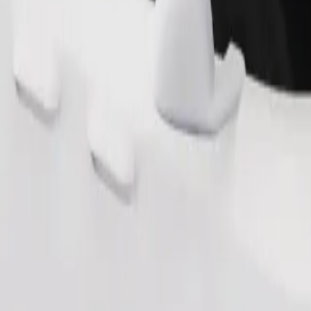
Ordina corsa
ai 6 anni (circa 10–30 kg). Contatta l'autista per i limiti esatti di età, 