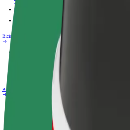
Prodotti
Bolt Food per il commercio
Bicicletta elettrica
Laboratorio sulla Sicurezza
Segnala un problema
Domande Frequenti
Bolt Plus
Vantaggi
Come aderire
Domande Frequenti