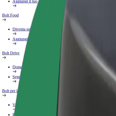
Aggiungi il tuo ristorante o negozio
Bolt Food
Diventa un autista Bolt
Aggiungi il tuo ristorante o negozio
Bolt Drive
Domande Frequenti
Segnala veicolo
Bolt per le aziende
Vantaggi
Profilo di lavoro