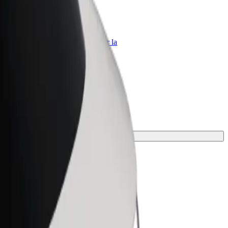
Bolt per le aziende
Prodotti e servizi Bolt scalabili per la
tua azienda
ggio.