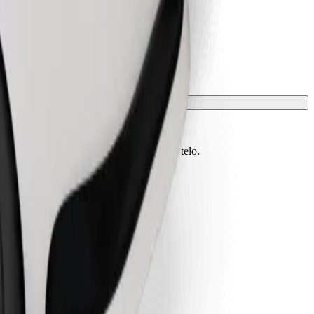
vono essere protetti con una coperta o un telo.