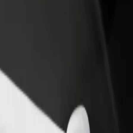
iungi il tuo ristorante o
Iscriviti come proprietario della flotta
ozio
Aggiungi la tua flotta a Bolt e aumenta il
ieni più clienti e aumenta le
tuo reddito
dite
pital
pital? Esplora i nostri servizi e scegli quello perfetto per il tuo via
Scarica l'app