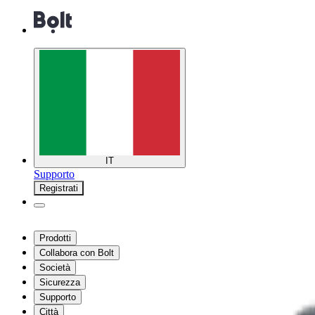
IT
Supporto
Registrati
Prodotti
Collabora con Bolt
Società
Sicurezza
Supporto
Città