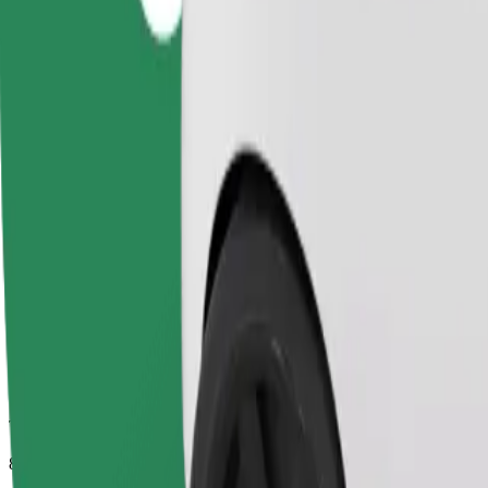
Tempo di viaggio stimato
8 min
Distanza stimata
4,8 km
Passeggeri
1-4
Prezzo stimato
5,90 €
Seggiolino
Un seggiolino con cintura garantisce un viaggio sicuro per bambini dai 2 
Tempo di viaggio stimato
8 min