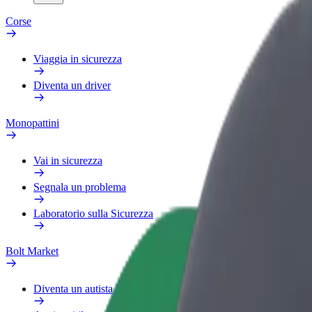
Corse
Viaggia in sicurezza
Diventa un driver
Monopattini
Vai in sicurezza
Segnala un problema
Laboratorio sulla Sicurezza
Bolt Market
Diventa un autista Bolt