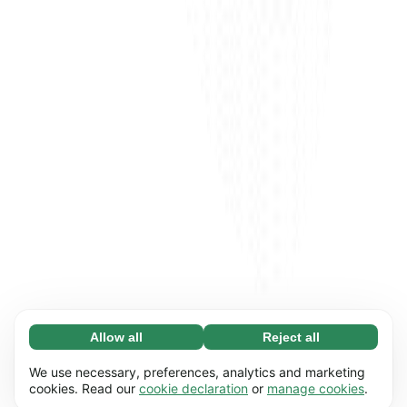
Allow all
Reject all
Necessary (65)
Necessary cookies help make our website
Learn more
We use necessary, preferences, analytics and marketing
usable by enabling basic functions, e.g. page
cookies. Read our
cookie declaration
or
manage cookies
.
navigation. The website cannot function