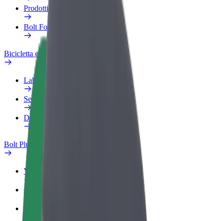
Prodotti
Bolt Food per il commercio
Bicicletta elettrica
Laboratorio sulla Sicurezza
Segnala un problema
Domande Frequenti
Bolt Plus
Vantaggi
Come aderire
Domande Frequenti