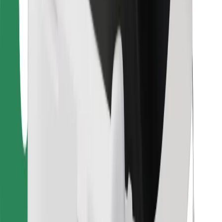
Bolt Food
Per i proprietari di flotta
Per ristoranti
Bolt per le aziende
Altro
Fornitori
Termini e condizioni
Cookies
Sicurezza
Fai una corsa in pochi minuti!
Scarica Bolt
Trova il tuo cibo preferito!