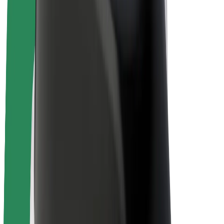
Bolt Plus
Collabora con Bolt
Autisti
Ricavi autista
Corriere
Ricavi corriere
Esercenti Bolt Food
Flotte
Franchise
Società
Lavora con noi
Informazioni Su Bolt