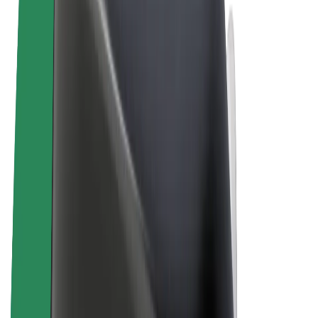
Termini e condizioni
Privacy
Cookies
© 2026 Bolt Technology OÜ
Prodotti
Corse
Monopattini
Bolt Market
Bolt Food
Bolt Drive
Bolt per le aziende
Bicicletta elettrica