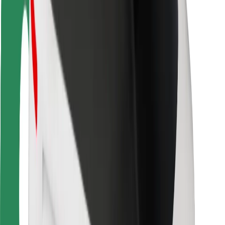
Guida in sicurezza
Vai in sicurezza
Laboratorio sulla Sicurezza
Città
Posizioni
Soluzioni Per la Città
Aeroporti
Stazioni di ricarica
Supporto
Per i Guidatori
Per i conducenti
Per corrieri