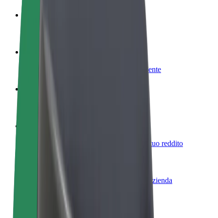
Diventa un driver
Fai soldi alle tue condizioni
Diventa un autista Bolt
Fornisci cibo e ricevi pagato settimanalmente
Aggiungi il tuo ristorante o negozio
Ottieni più clienti e aumenta le vendite
Iscriviti come proprietario della flotta
Aggiungi la tua flotta a Bolt e aumenta il tuo reddito
Bolt per le aziende
Prodotti e servizi Bolt scalabili per la tua azienda