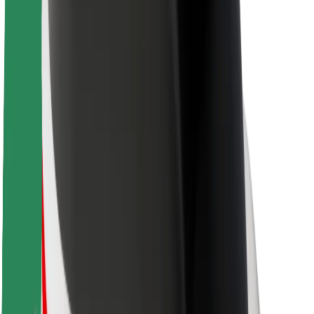
Sostenibilità in Bolt
Project Zero
Blog
Sala stampa
Linee guida del marchio
Missione
Relazioni con gli investitori
Leadership
Marca
Media
Fondo Urban
Sicurezza
Viaggia in sicurezza