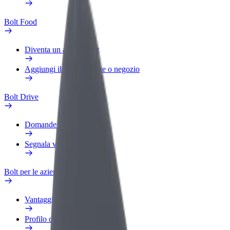
Bolt Food
Diventa un autista Bolt
Aggiungi il tuo ristorante o negozio
Bolt Drive
Domande Frequenti
Segnala veicolo
Bolt per le aziende
Vantaggi
Profilo di lavoro