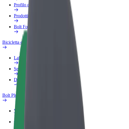
Profilo di lavoro
Prodotti
Bolt Food per il commercio
Bicicletta elettrica
Laboratorio sulla Sicurezza
Segnala un problema
Domande Frequenti
Bolt Plus
Vantaggi
Come aderire