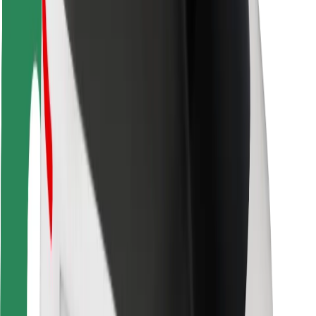
Viaggia in sicurezza
Guida in sicurezza
Vai in sicurezza
Laboratorio sulla Sicurezza
Città
Posizioni
Soluzioni Per la Città
Aeroporti
Stazioni di ricarica
Supporto
Per i Guidatori
Per i conducenti