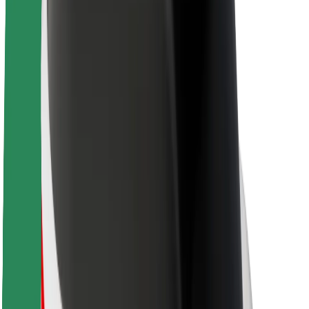
Informazioni Su Bolt
Sostenibilità in Bolt
Project Zero
Blog
Sala stampa
Linee guida del marchio
Missione
Relazioni con gli investitori
Leadership
Marca
Media
Fondo Urban
Sicurezza