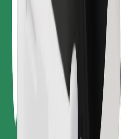
Per corrieri
Bolt Food
Per i proprietari di flotta
Per ristoranti
Bolt per le aziende
Altro
Fornitori
Termini e condizioni
Cookies
Sicurezza
Fai una corsa in pochi minuti!
Scarica Bolt