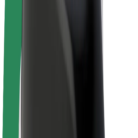
Bicicletta elettrica
Bolt Plus
Collabora con Bolt
Autisti
Ricavi autista
Corriere
Ricavi corriere
Esercenti Bolt Food
Flotte
Franchise
Società
Lavora con noi