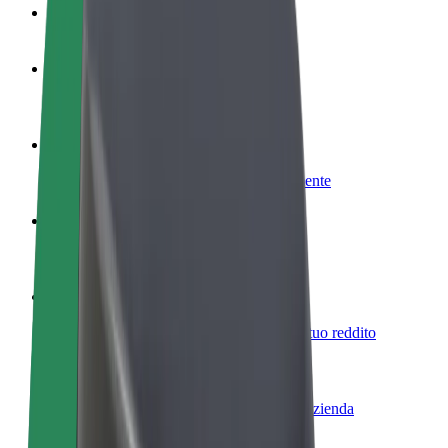
Domande Frequenti
Diventa un driver
Fai soldi alle tue condizioni
Diventa un autista Bolt
Fornisci cibo e ricevi pagato settimanalmente
Aggiungi il tuo ristorante o negozio
Ottieni più clienti e aumenta le vendite
Iscriviti come proprietario della flotta
Aggiungi la tua flotta a Bolt e aumenta il tuo reddito
Bolt per le aziende
Prodotti e servizi Bolt scalabili per la tua azienda