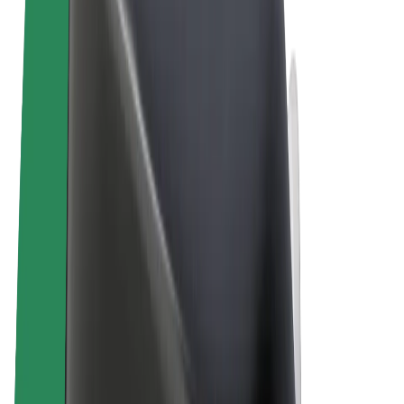
Termini e condizioni
Privacy
Cookies
© 2026 Bolt Technology OÜ
Prodotti
Corse
Monopattini
Bolt Market
Bolt Food
Bolt Drive
Bolt per le aziende