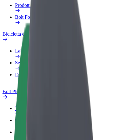
Prodotti
Bolt Food per il commercio
Bicicletta elettrica
Laboratorio sulla Sicurezza
Segnala un problema
Domande Frequenti
Bolt Plus
Vantaggi
Come aderire
Domande Frequenti