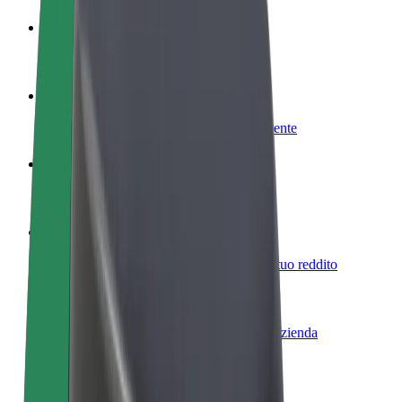
Diventa un driver
Fai soldi alle tue condizioni
Diventa un autista Bolt
Fornisci cibo e ricevi pagato settimanalmente
Aggiungi il tuo ristorante o negozio
Ottieni più clienti e aumenta le vendite
Iscriviti come proprietario della flotta
Aggiungi la tua flotta a Bolt e aumenta il tuo reddito
Bolt per le aziende
Prodotti e servizi Bolt scalabili per la tua azienda