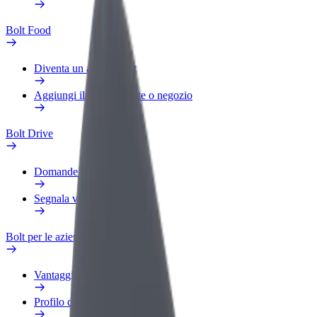
Bolt Food
Diventa un autista Bolt
Aggiungi il tuo ristorante o negozio
Bolt Drive
Domande Frequenti
Segnala veicolo
Bolt per le aziende
Vantaggi
Profilo di lavoro