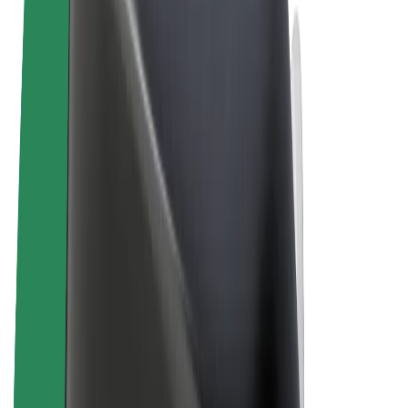
Termini e condizioni
Privacy
Cookies
© 2026 Bolt Technology OÜ
Prodotti
Corse
Monopattini
Bolt Market
Bolt Food
Bolt Drive
Bolt per le aziende
Bicicletta elettrica