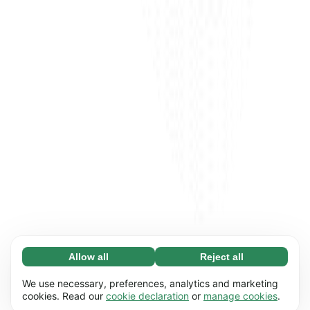
Allow all
Reject all
Necessary (65)
Necessary cookies help make our website
Learn more
We use necessary, preferences, analytics and marketing
usable by enabling basic functions, e.g. page
cookies. Read our
cookie declaration
or
manage cookies
.
navigation. The website cannot function