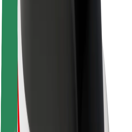
Sostenibilità in Bolt
Project Zero
Blog
Sala stampa
Linee guida del marchio
Missione
Relazioni con gli investitori
Leadership
Marca
Media
Fondo Urban
Sicurezza
Viaggia in sicurezza