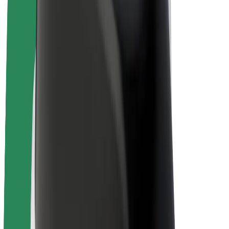
Bolt Plus
Collabora con Bolt
Autisti
Ricavi autista
Corriere
Ricavi corriere
Esercenti Bolt Food
Flotte
Franchise
Società
Lavora con noi
Informazioni Su Bolt