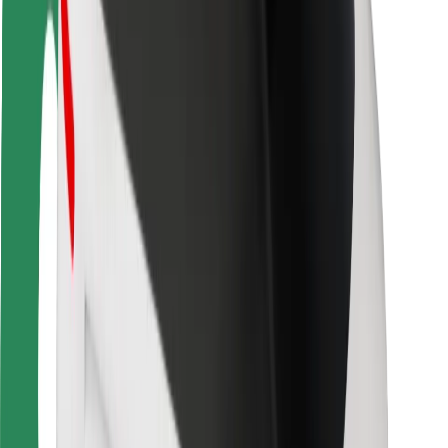
Guida in sicurezza
Vai in sicurezza
Laboratorio sulla Sicurezza
Città
Posizioni
Soluzioni Per la Città
Aeroporti
Stazioni di ricarica
Supporto
Per i Guidatori
Per i conducenti
Per corrieri