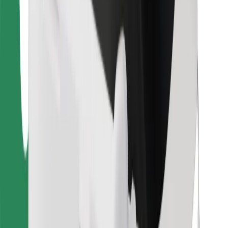
Bolt Food
Per i proprietari di flotta
Per ristoranti
Bolt per le aziende
Altro
Fornitori
Termini e condizioni
Cookies
Sicurezza
Fai una corsa in pochi minuti!
Scarica Bolt
Trova il tuo cibo preferito!