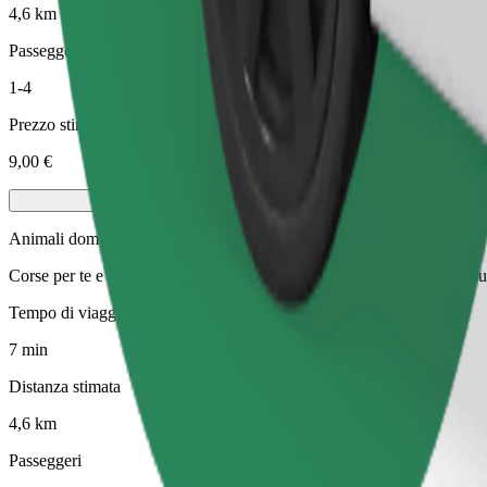
4,6 km
Passeggeri
1-4
Prezzo stimato
9,00 €
Animali domestici
Corse per te e il tuo animale domestico. I cani devono indossare la mus
Tempo di viaggio stimato
7 min
Distanza stimata
4,6 km
Passeggeri