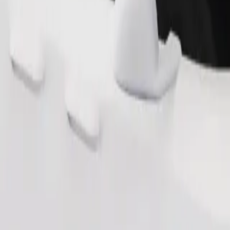
Ordina corsa
ai 6 anni (circa 10–30 kg). Contatta l'autista per i limiti esatti di età, 