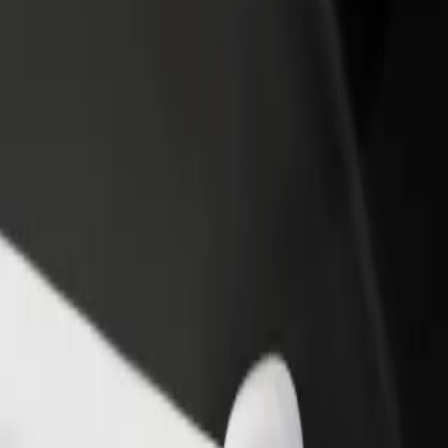
iungi il tuo ristorante o
Iscriviti come proprietario della flotta
ozio
Aggiungi la tua flotta a Bolt e aumenta il
ieni più clienti e aumenta le
tuo reddito
dite
as
s? Esplora i nostri servizi e scegli quello perfetto per il tuo viaggio.
Scarica l'app