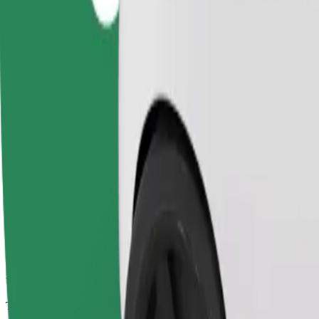
Corse affidabili in auto medie di uso quotidiano.
Tempo di viaggio stimato
7 min
Distanza stimata
4,6 km
Passeggeri
1-4
Prezzo stimato
5,70 €
Seggiolino
Un seggiolino con cintura garantisce un viaggio sicuro per bambini dai 2 
Tempo di viaggio stimato