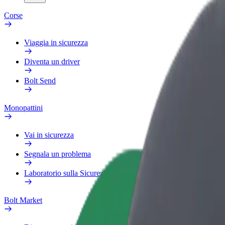
Corse
Viaggia in sicurezza
Diventa un driver
Bolt Send
Monopattini
Vai in sicurezza
Segnala un problema
Laboratorio sulla Sicurezza
Bolt Market