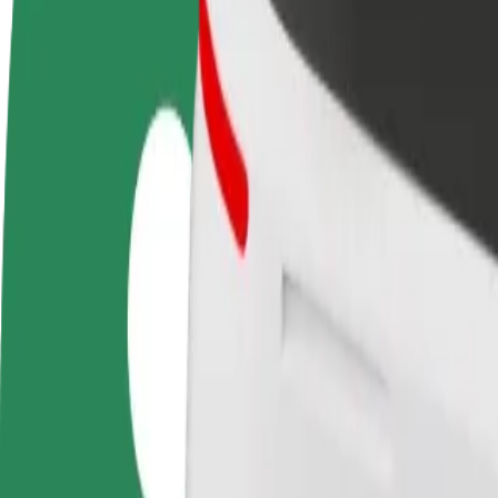
Domande Frequenti
Diventa un driver
Diventa un autista Bolt
Agg
Fai soldi alle tue
Fornisci cibo e ricevi pagato
neg
condizioni
settimanalmente
Ott
ven
Come arrivare da Pärnu Bus Station a Kaubamajak
Cerchi il modo migliore per arrivare da Pärnu Bus Station a Kaubamajaka
Da
Pärnu Bus Station
A
Kaubamajakas
Comodità e comfort a portata di clic!
Bolt