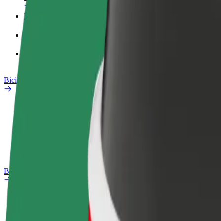
Profilo di lavoro
Prodotti
Bolt Food per il commercio
Bicicletta elettrica
Laboratorio sulla Sicurezza
Segnala un problema
Domande Frequenti
Bolt Plus
Vantaggi
Come aderire