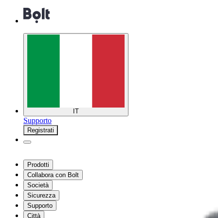
IT
Supporto
Registrati
Prodotti
Collabora con Bolt
Società
Sicurezza
Supporto
Città