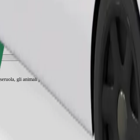
Ordina corsa
eruola, gli animali piccoli hanno bisogno di un trasportino e i sedili de