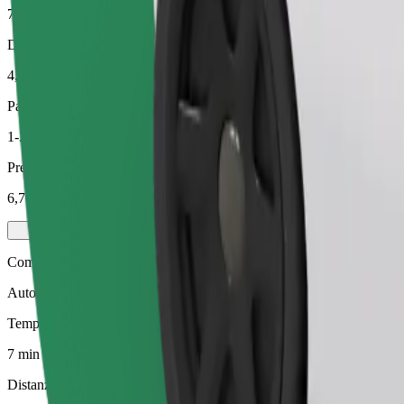
7 min
Distanza stimata
4,6 km
Passeggeri
1-3
Prezzo stimato
6,70 €
Comfort
Auto più grandi con maggiore spazio per le gambe e il bagaglio
Tempo di viaggio stimato
7 min
Distanza stimata