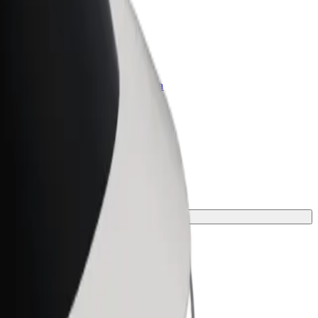
Bolt per le aziende
Prodotti e servizi Bolt scalabili per la
tua azienda