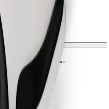
vono essere protetti con una coperta o un telo.