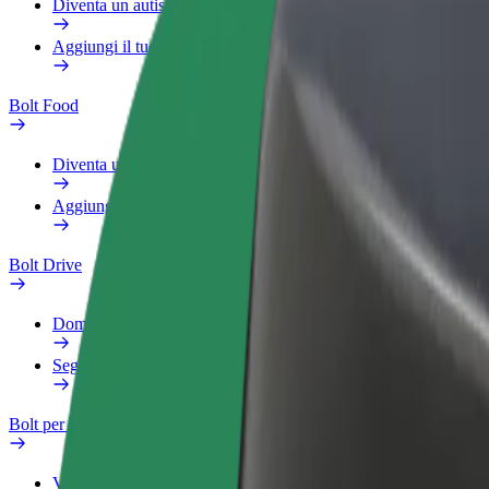
Diventa un autista Bolt
Aggiungi il tuo ristorante o negozio
Bolt Food
Diventa un autista Bolt
Aggiungi il tuo ristorante o negozio
Bolt Drive
Domande Frequenti
Segnala veicolo
Bolt per le aziende
Vantaggi