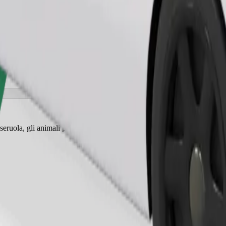
Ordina corsa
eruola, gli animali piccoli hanno bisogno di un trasportino e i sedili de