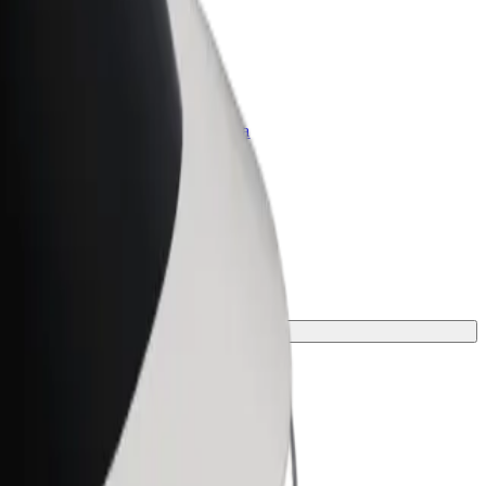
Bolt per le aziende
Prodotti e servizi Bolt scalabili per la
tua azienda