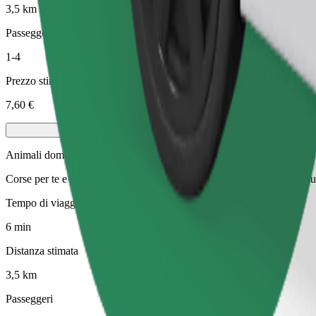
3,5 km
Passeggeri
1-4
Prezzo stimato
7,60 €
Animali domestici
Corse per te e il tuo animale domestico. I cani devono indossare la mus
Tempo di viaggio stimato
6 min
Distanza stimata
3,5 km
Passeggeri