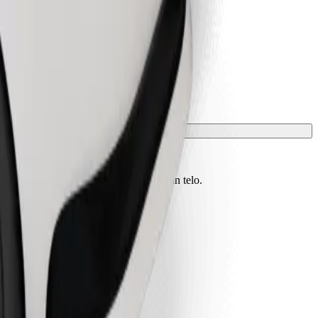
vono essere protetti con una coperta o un telo.