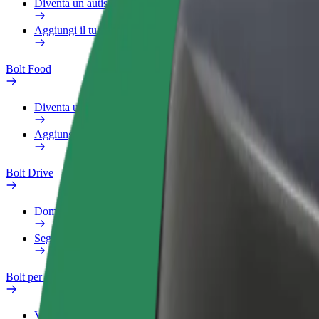
Diventa un autista Bolt
Aggiungi il tuo ristorante o negozio
Bolt Food
Diventa un autista Bolt
Aggiungi il tuo ristorante o negozio
Bolt Drive
Domande Frequenti
Segnala veicolo
Bolt per le aziende
Vantaggi