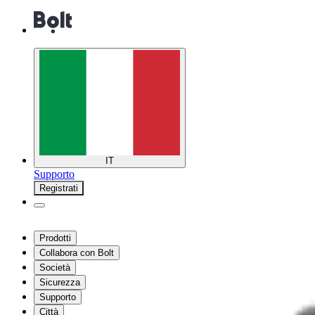
IT
Supporto
Registrati
Prodotti
Collabora con Bolt
Società
Sicurezza
Supporto
Città