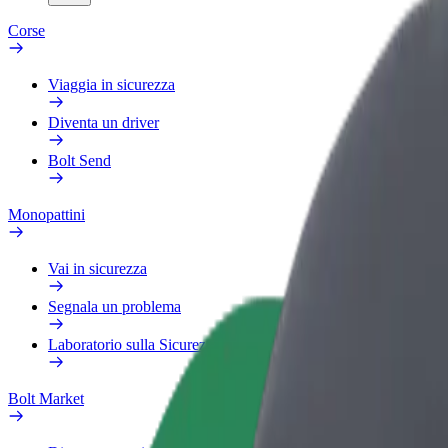
Corse
Viaggia in sicurezza
Diventa un driver
Bolt Send
Monopattini
Vai in sicurezza
Segnala un problema
Laboratorio sulla Sicurezza
Bolt Market