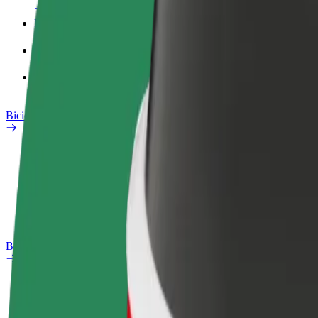
Profilo di lavoro
Prodotti
Bolt Food per il commercio
Bicicletta elettrica
Laboratorio sulla Sicurezza
Segnala un problema
Domande Frequenti
Bolt Plus
Vantaggi
Come aderire