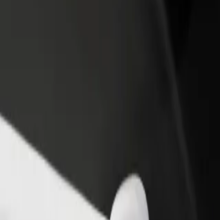
iungi il tuo ristorante o
Iscriviti come proprietario della flotta
ozio
Aggiungi la tua flotta a Bolt e aumenta il
ieni più clienti e aumenta le
tuo reddito
dite
? Esplora i nostri servizi e scegli quello perfetto per il tuo viaggio.
Scarica l'app