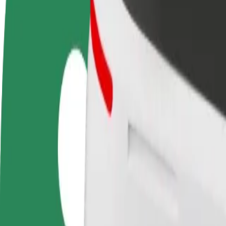
Domande Frequenti
Diventa un driver
Diventa un autista Bolt
Agg
Fai soldi alle tue
Fornisci cibo e ricevi pagato
neg
condizioni
settimanalmente
Ott
ven
Come arrivare da Pärnu Bus Station a Maxima XXX
Cerchi il modo migliore per arrivare da Pärnu Bus Station a Maxima XXX
Da
Pärnu Bus Station
A
Maxima XXX
Comodità e comfort a portata di clic!
Bolt