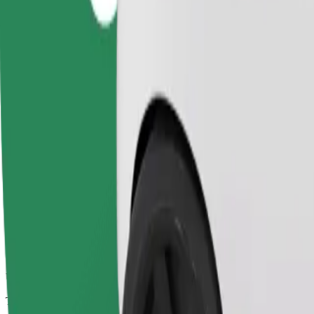
Corse affidabili in auto medie di uso quotidiano.
Tempo di viaggio stimato
6 min
Distanza stimata
3,5 km
Passeggeri
1-4
Prezzo stimato
4,70 €
Seggiolino
Un seggiolino con cintura garantisce un viaggio sicuro per bambini dai 2 
Tempo di viaggio stimato