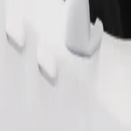
Ordina corsa
ai 6 anni (circa 10–30 kg). Contatta l'autista per i limiti esatti di età, 