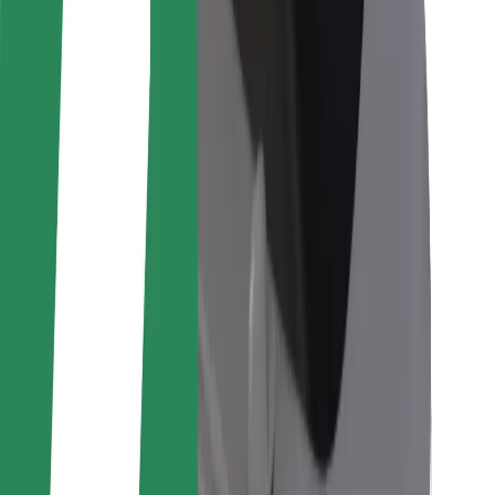
Per corrieri
Bolt Food
Per i proprietari di flotta
Per ristoranti
Bolt per le aziende
Altro
Fornitori
Termini e condizioni
Cookies
Sicurezza
Fai una corsa in pochi minuti!
Scarica Bolt