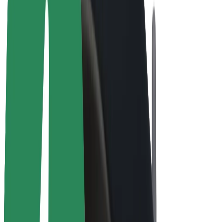
Bicicletta elettrica
Bolt Plus
Collabora con Bolt
Autisti
Ricavi autista
Corriere
Ricavi corriere
Esercenti Bolt Food
Flotte
Franchise
Società
Lavora con noi