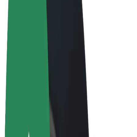
Termini e condizioni
Privacy
Cookies
© 2026 Bolt Technology OÜ
Prodotti
Corse
Monopattini
Bolt Market
Bolt Food
Bolt Drive
Bolt per le aziende