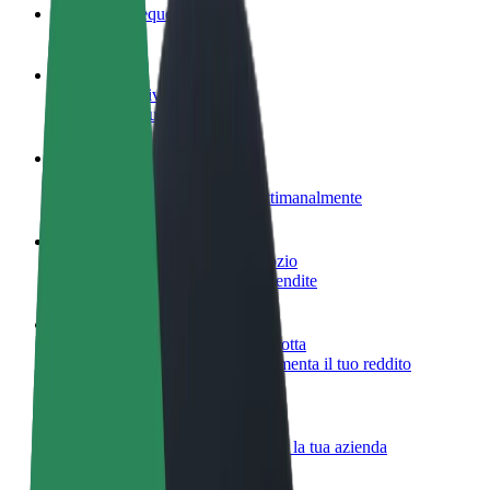
Domande Frequenti
Diventa un driver
Fai soldi alle tue condizioni
Diventa un autista Bolt
Fornisci cibo e ricevi pagato settimanalmente
Aggiungi il tuo ristorante o negozio
Ottieni più clienti e aumenta le vendite
Iscriviti come proprietario della flotta
Aggiungi la tua flotta a Bolt e aumenta il tuo reddito
Bolt per le aziende
Prodotti e servizi Bolt scalabili per la tua azienda