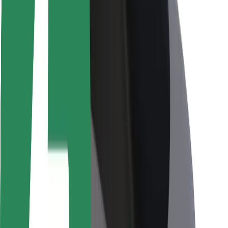
Viaggia in sicurezza
Guida in sicurezza
Vai in sicurezza
Laboratorio sulla Sicurezza
Città
Posizioni
Soluzioni Per la Città
Aeroporti
Stazioni di ricarica
Supporto
Per i Guidatori
Per i conducenti