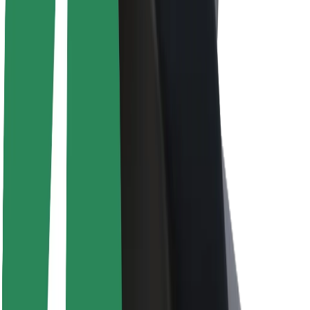
Informazioni Su Bolt
Sostenibilità in Bolt
Project Zero
Blog
Sala stampa
Linee guida del marchio
Missione
Relazioni con gli investitori
Leadership
Marca
Media
Fondo Urban
Sicurezza