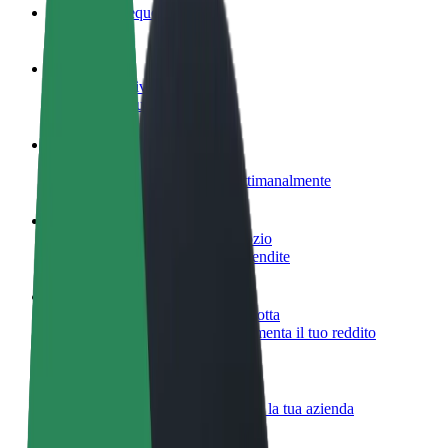
Domande Frequenti
Diventa un driver
Fai soldi alle tue condizioni
Diventa un autista Bolt
Fornisci cibo e ricevi pagato settimanalmente
Aggiungi il tuo ristorante o negozio
Ottieni più clienti e aumenta le vendite
Iscriviti come proprietario della flotta
Aggiungi la tua flotta a Bolt e aumenta il tuo reddito
Bolt per le aziende
Prodotti e servizi Bolt scalabili per la tua azienda