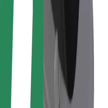
Per corrieri
Bolt Food
Per i proprietari di flotta
Per ristoranti
Bolt per le aziende
Altro
Fornitori
Termini e condizioni
Cookies
Sicurezza
Fai una corsa in pochi minuti!
Scarica Bolt