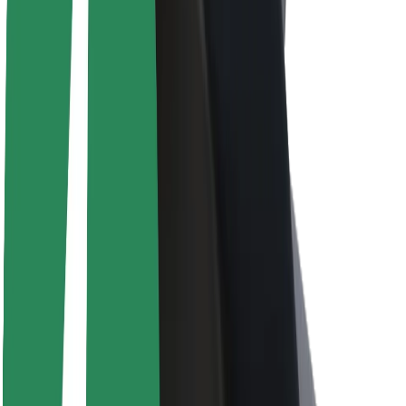
Informazioni Su Bolt
Sostenibilità in Bolt
Project Zero
Blog
Sala stampa
Linee guida del marchio
Missione
Relazioni con gli investitori
Leadership
Marca
Media
Fondo Urban
Sicurezza