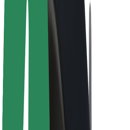
Bicicletta elettrica
Bolt Plus
Collabora con Bolt
Autisti
Ricavi autista
Corriere
Ricavi corriere
Esercenti Bolt Food
Flotte
Franchise
Società
Lavora con noi