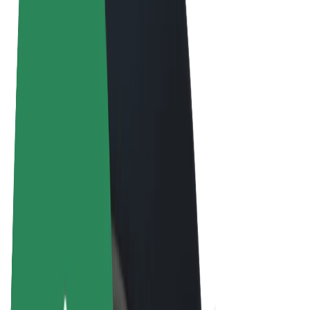
Termini e condizioni
Privacy
Cookies
© 2026 Bolt Technology OÜ
Prodotti
Corse
Monopattini
Bolt Market
Bolt Food
Bolt Drive
Bolt per le aziende