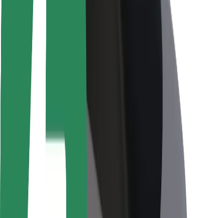
Viaggia in sicurezza
Guida in sicurezza
Vai in sicurezza
Laboratorio sulla Sicurezza
Città
Posizioni
Soluzioni Per la Città
Aeroporti
Stazioni di ricarica
Supporto
Per i Guidatori
Per i conducenti