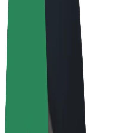
Termini e condizioni
Privacy
Cookies
© 2026 Bolt Technology OÜ
Prodotti
Corse
Monopattini
Bolt Market
Bolt Food
Bolt Drive
Bolt per le aziende