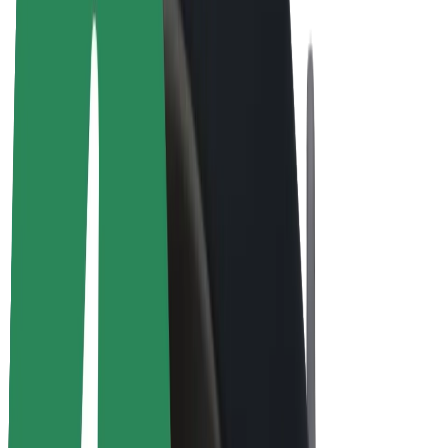
Bicicletta elettrica
Bolt Plus
Collabora con Bolt
Autisti
Ricavi autista
Corriere
Ricavi corriere
Esercenti Bolt Food
Flotte
Franchise
Società
Lavora con noi