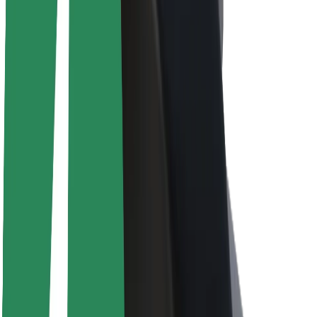
Informazioni Su Bolt
Sostenibilità in Bolt
Project Zero
Blog
Sala stampa
Linee guida del marchio
Missione
Relazioni con gli investitori
Leadership
Marca
Media
Fondo Urban
Sicurezza