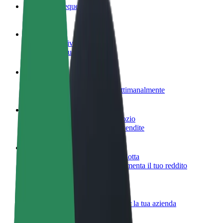
Domande Frequenti
Diventa un driver
Fai soldi alle tue condizioni
Diventa un autista Bolt
Fornisci cibo e ricevi pagato settimanalmente
Aggiungi il tuo ristorante o negozio
Ottieni più clienti e aumenta le vendite
Iscriviti come proprietario della flotta
Aggiungi la tua flotta a Bolt e aumenta il tuo reddito
Bolt per le aziende
Prodotti e servizi Bolt scalabili per la tua azienda