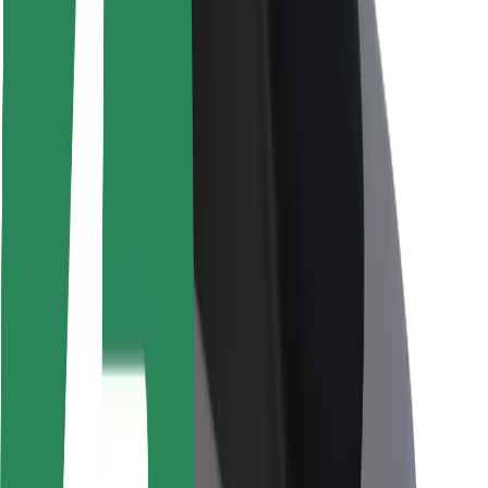
Viaggia in sicurezza
Guida in sicurezza
Vai in sicurezza
Laboratorio sulla Sicurezza
Città
Posizioni
Soluzioni Per la Città
Aeroporti
Stazioni di ricarica
Supporto
Per i Guidatori
Per i conducenti