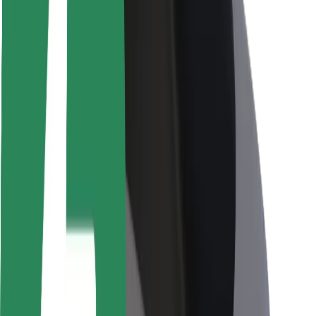
Viaggia in sicurezza
Guida in sicurezza
Vai in sicurezza
Laboratorio sulla Sicurezza
Città
Posizioni
Soluzioni Per la Città
Aeroporti
Stazioni di ricarica
Supporto
Per i Guidatori
Per i conducenti