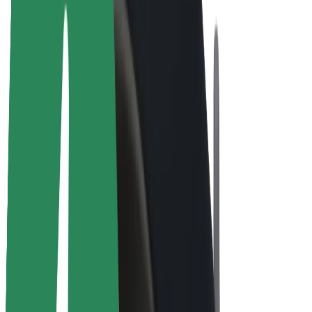
Bicicletta elettrica
Bolt Plus
Collabora con Bolt
Autisti
Ricavi autista
Corriere
Ricavi corriere
Esercenti Bolt Food
Flotte
Franchise
Società
Lavora con noi