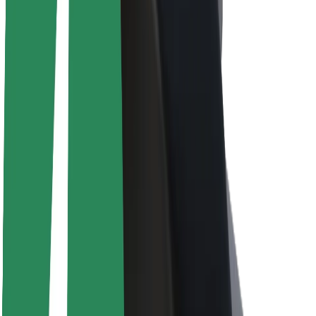
Informazioni Su Bolt
Sostenibilità in Bolt
Project Zero
Blog
Sala stampa
Linee guida del marchio
Missione
Relazioni con gli investitori
Leadership
Marca
Media
Fondo Urban
Sicurezza