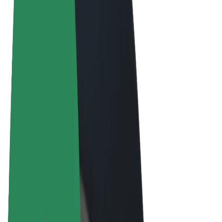
Termini e condizioni
Privacy
Cookies
© 2026 Bolt Technology OÜ
Prodotti
Corse
Monopattini
Bolt Market
Bolt Food
Bolt Drive
Bolt per le aziende