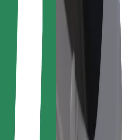
Per corrieri
Bolt Food
Per i proprietari di flotta
Per ristoranti
Bolt per le aziende
Altro
Fornitori
Termini e condizioni
Cookies
Sicurezza
Fai una corsa in pochi minuti!
Scarica Bolt