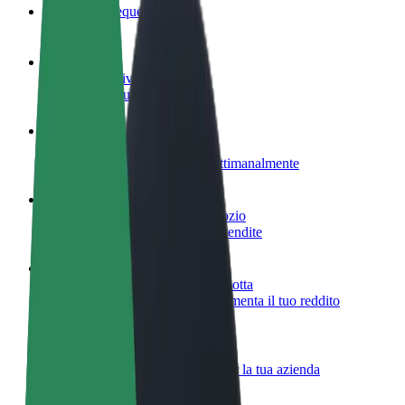
Domande Frequenti
Diventa un driver
Fai soldi alle tue condizioni
Diventa un autista Bolt
Fornisci cibo e ricevi pagato settimanalmente
Aggiungi il tuo ristorante o negozio
Ottieni più clienti e aumenta le vendite
Iscriviti come proprietario della flotta
Aggiungi la tua flotta a Bolt e aumenta il tuo reddito
Bolt per le aziende
Prodotti e servizi Bolt scalabili per la tua azienda