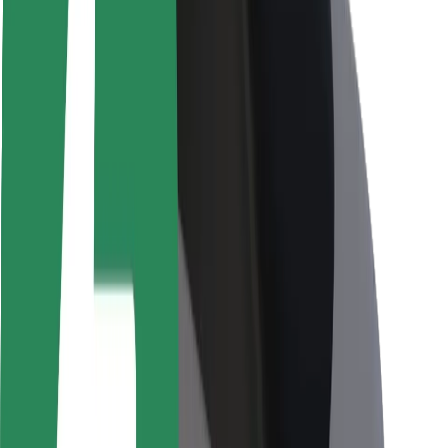
Viaggia in sicurezza
Guida in sicurezza
Vai in sicurezza
Laboratorio sulla Sicurezza
Città
Posizioni
Soluzioni Per la Città
Aeroporti
Stazioni di ricarica
Supporto
Per i Guidatori
Per i conducenti