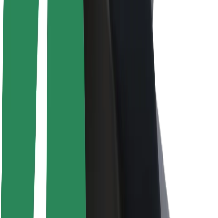
Informazioni Su Bolt
Sostenibilità in Bolt
Project Zero
Blog
Sala stampa
Linee guida del marchio
Missione
Relazioni con gli investitori
Leadership
Marca
Media
Fondo Urban
Sicurezza