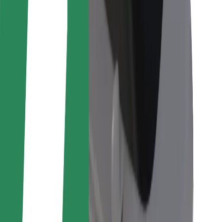
Per corrieri
Bolt Food
Per i proprietari di flotta
Per ristoranti
Bolt per le aziende
Altro
Fornitori
Termini e condizioni
Cookies
Sicurezza
Fai una corsa in pochi minuti!
Scarica Bolt