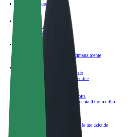
Domande Frequenti
Diventa un driver
Fai soldi alle tue condizioni
Diventa un autista Bolt
Fornisci cibo e ricevi pagato settimanalmente
Aggiungi il tuo ristorante o negozio
Ottieni più clienti e aumenta le vendite
Iscriviti come proprietario della flotta
Aggiungi la tua flotta a Bolt e aumenta il tuo reddito
Bolt per le aziende
Prodotti e servizi Bolt scalabili per la tua azienda