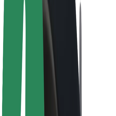
Bicicletta elettrica
Bolt Plus
Collabora con Bolt
Autisti
Ricavi autista
Corriere
Ricavi corriere
Esercenti Bolt Food
Flotte
Franchise
Società
Lavora con noi