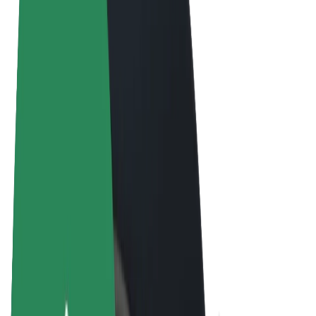
Termini e condizioni
Privacy
Cookies
© 2026 Bolt Technology OÜ
Prodotti
Corse
Monopattini
Bolt Market
Bolt Food
Bolt Drive
Bolt per le aziende