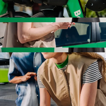
ბი
იპედით
us Triangle Shopping Centre-მდე Bolt-ით
ს, თუ ეძებ Circus Triangle Shopping Centre-მდე გადაადგილე
AR ZAR დაჯდება. ნებისმიერ დროს, ჩვენ შენთვის შესაფე
ircus Triangle Shopping Centre-მდე მისა
ამდე.
რემიუმ კატეგორია.
საბავშვო სავარძლით.
, სადაც შინაური ცხოველების თან წაყვანა შეიძლება.
მ ფასად Bolt Basic-თან ერთად.