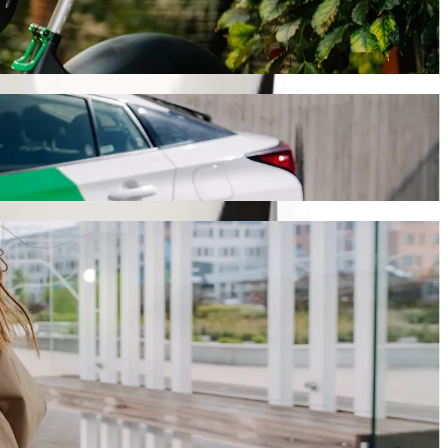
ბის საუკეთესო გზას. Bolt-თან ერთად ეს მგზავრობა
რის ავტომობილს მოვძებნით.
სვლელად