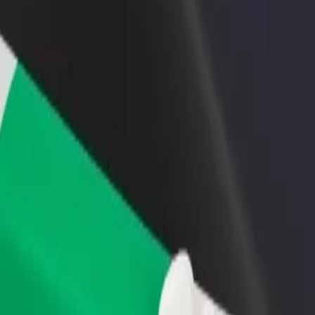
დაამატე რესტორანი ან
დარეგისტრირდი ავტოპარ
ე
მაღაზია
მფლობელად
მოიზიდე მეტი მომხმარებელი
დაამატე შენი ავტოპარკი Bo
და გაზარდე გაყიდვები
და გაზარდე შემოსავალი
gle Shopping Centre მდე
 გადაადგილების საუკეთესო გზას ეძებ? აღმოაჩინე ჩვენი სერვის
გადმოწერე აპლიკაცია