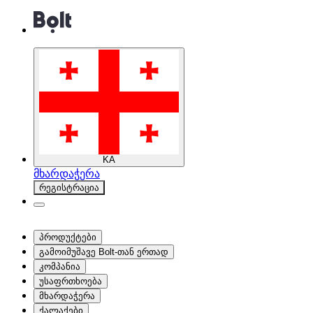
KA
მხარდაჭერა
რეგისტრაცია
პროდუქტები
გამოიმუშავე Bolt-თან ერთად
კომპანია
უსაფრთხოება
მხარდაჭერა
ქალაქები