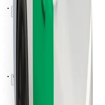
Bolt-ის დასატენი სადგური
მხარდაჭერა
მგზავრებისთვის
მძღოლებისთვის
კურიერებისთვის
Bolt Food
ავტოპარკის მფლობელებისთვის
რესტორნებისთვის
Bolt for Business
სხვა
მომწოდებლები
წესები და პირობები