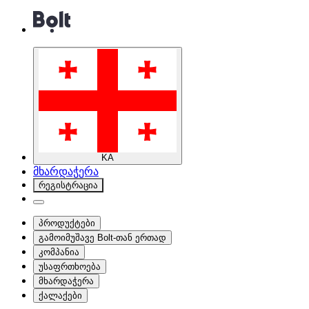
KA
მხარდაჭერა
რეგისტრაცია
პროდუქტები
გამოიმუშავე Bolt-თან ერთად
კომპანია
უსაფრთხოება
მხარდაჭერა
ქალაქები