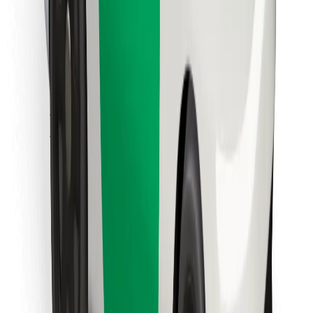
Cookies
უსაფრთხოება
მიიღე მომსახურება რამდენიმე წუთში!
გადმოწერე Bolt
იპოვე შენი საყვარელი კერძები!
გადმოწერე Bolt Food