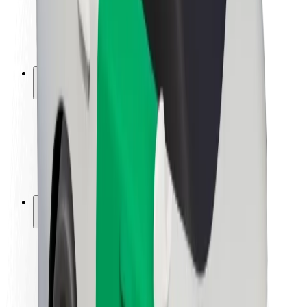
ბრენდი
მედია
ურბანული ფონდი
უსაფრთხოება
მგზავრების უსაფრთხოება
მძღოლების უსაფრთხოება
სკუტერის უსაფრთხოება
უსაფრთხოება
ქალაქები
ლოკაციები
ქალაქი უკეთესობისკენ
აეროპორტები