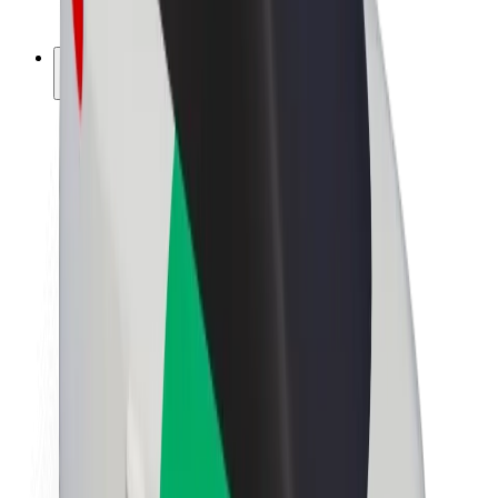
ფრენჩაიზი
კომპანია
ვაკანსიები
Bolt-ის შესახებ
Bolt და ეკომეგობრულობა
ნულოვანი პროექტი
ბლოგი
სიახლეები
ბრენდის გზამკვლევი
მისია
ინვესტორებთან ურთიერთობა
ლიდერობა