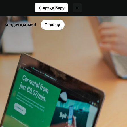
Артқа бару
Қолдау қызметі
Тіркелу