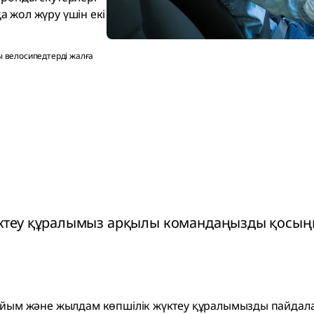
 жол жүру үшін екі
ы велосипедтерді жалға
жүктеу құралымыз арқылы командаңызды қосың
айым және жылдам көпшілік жүктеу құралымызды пайдала