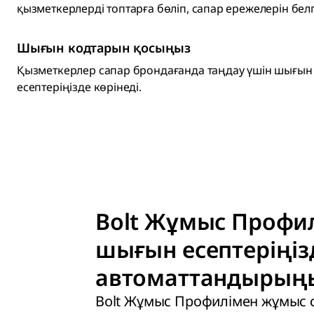
қызметкерлерді топтарға бөліп, сапар ережелерін белг
Шығын кодтарын қосыңыз
Қызметкерлер сапар брондағанда таңдау үшін шығын к
есептеріңізде көрінеді.
Bolt Жұмыс Профи
шығын есептеріңіз
автоматтандырың
Bolt Жұмыс Профилімен жұмыс