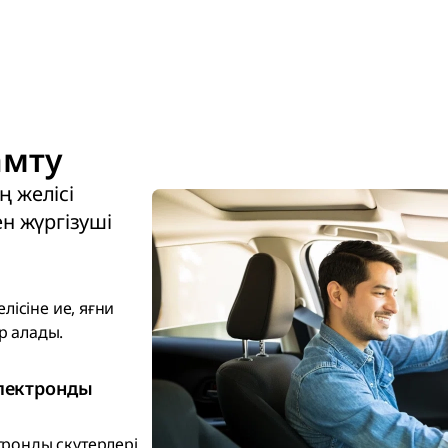
амту
ң желісі
н жүргізуші
лісіне ие, яғни
р алады.
лектронды
тронды скутерлері