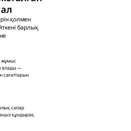
 ал
рін қолмен
йткені барлық
әне
қ жұмыс
н алады —
н сағаттарын
олық сапар
ндаңыз құндырақ