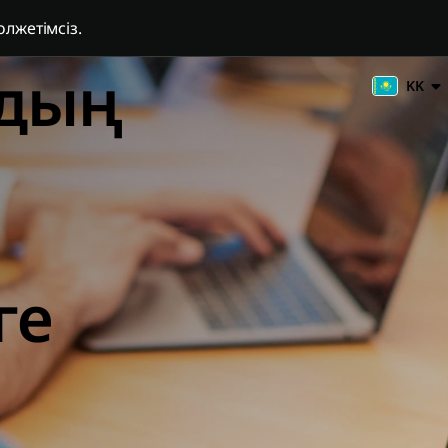
лжетімсіз.
дың
KK
ге