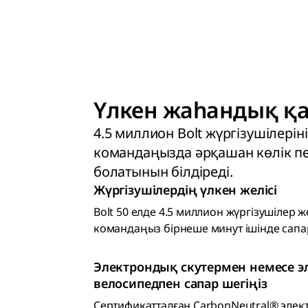
Үлкен жаһандық қ
4.5 миллион Bolt жүргізушілеріні
командаңызда әрқашан көлік пе
болатынын білдіреді.
Жүргізушілердің үлкен желісі
Bolt 50 елде 4.5 миллион жүргізушілер же
командаңыз бірнеше минут ішінде сапа
Электрондық скутермен немесе э
велосипедпен сапар шегіңіз
Сертификатталған CarbonNeutral® элек