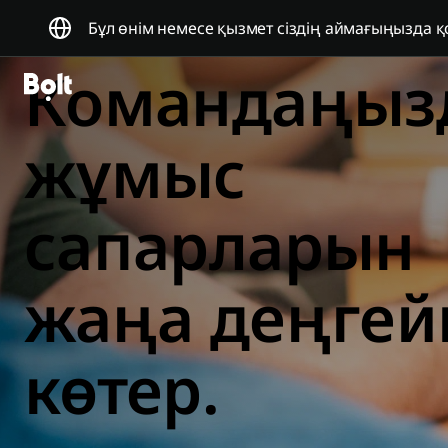
Бұл өнім немесе қызмет сіздің аймағыңызда қо
Командаңыз
жұмыс
сапарларын
жаңа деңгей
көтер.