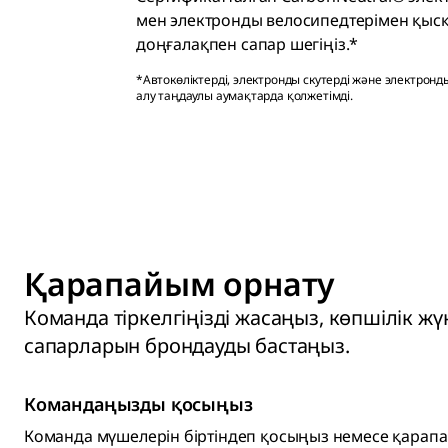
мен электронды велосипедтерімен қысқа
доңғалақпен сапар шегіңіз.*
*Автокөліктерді, электронды скутерді және электронд
алу таңдаулы аумақтарда қолжетімді.
Қарапайым орнату
Команда тіркелгіңізді жасаңыз, көпшілік 
сапарларын брондауды бастаңыз.
Командаңызды қосыңыз
Команда мүшелерін біртіндеп қосыңыз немесе қарап