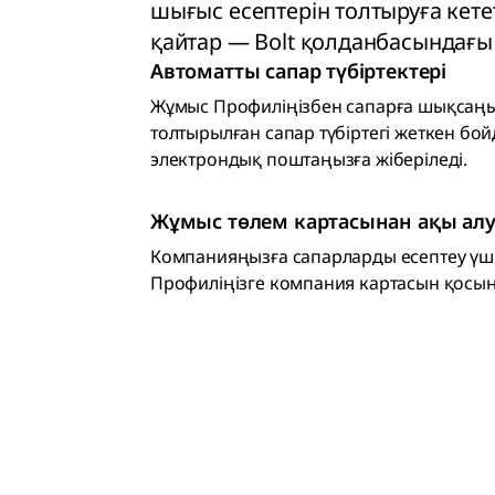
шығыс есептерін толтыруға кете
қайтар — Bolt қолданбасындағы 
Автоматты сапар түбіртектері
Жұмыс Профиліңізбен сапарға шықсаңы
толтырылған сапар түбіртегі жеткен бо
электрондық поштаңызға жіберіледі.
Жұмыс төлем картасынан ақы ал
Компанияңызға сапарларды есептеу үш
Профиліңізге компания картасын қосы