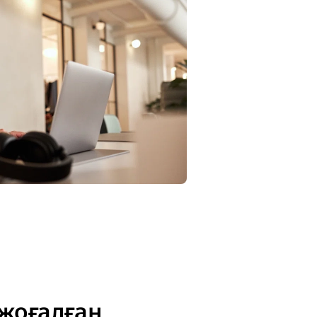
жоғалған