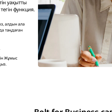
тін уақытты
тегін функция.
з, алдын ала
йда таңдаған
у
ін Жұмыс
ңыз.
Bolt for Business с