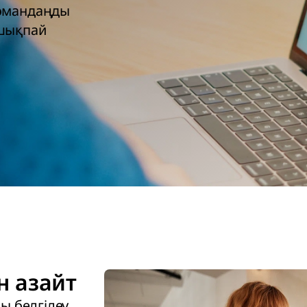
командаңды
 шықпай
 азайт
ы белгілеу