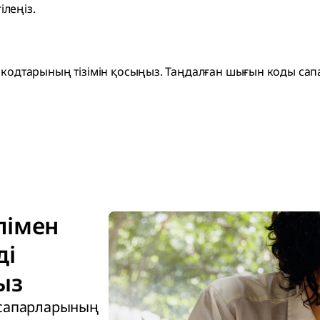
ілеңіз.
одтарының тізімін қосыңыз. Таңдалған шығын коды сапар
лімен
ді
ыз
 сапарларының