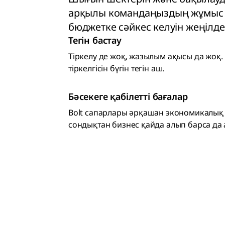
арқылы командаңыздың жұмыс
бюджетке сәйкес келуін жеңілдет
Тегін бастау
Тіркелу де жоқ, жазылым ақысы да жоқ. B
тіркелгісін бүгін тегін аш.
Бәсекеге қабілетті бағалар
Bolt сапарлары әрқашан экономикалық 
сондықтан бизнес қайда алып барса да 