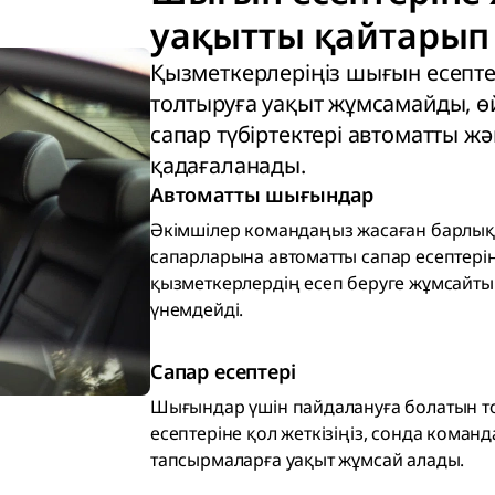
уақытты қайтарып
Қызметкерлеріңіз шығын есепте
толтыруға уақыт жұмсамайды, ө
сапар түбіртектері автоматты ж
қадағаланады.
Автоматты шығындар
Әкімшілер командаңыз жасаған барлы
сапарларына автоматты сапар есептері
қызметкерлердің есеп беруге жұмсайты
үнемдейді.
Сапар есептері
Шығындар үшін пайдалануға болатын т
есептеріне қол жеткізіңіз, сонда кома
тапсырмаларға уақыт жұмсай алады.