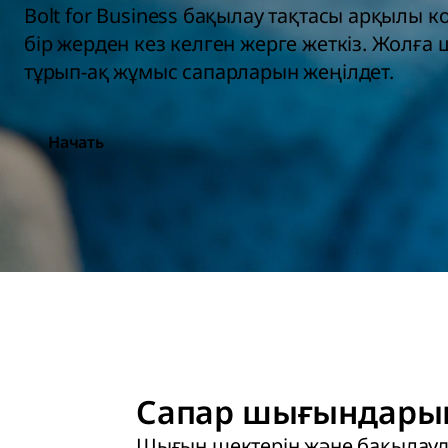
Bolt for Business бақылау тақтасы арқылы 
бір жерден кез келген жерге жеткіз. Жолға
тұрып-ақ жұмыс сапарларын жеңілдет.
Начать
Сапар шығындарын
Шығын шектерін және бақылауд