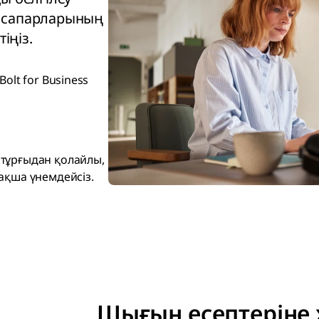
 сапарларының
іңіз.
olt for Business
тұрғыдан қолайлы,
ақша үнемдейсіз.
Шығын есептеріне 