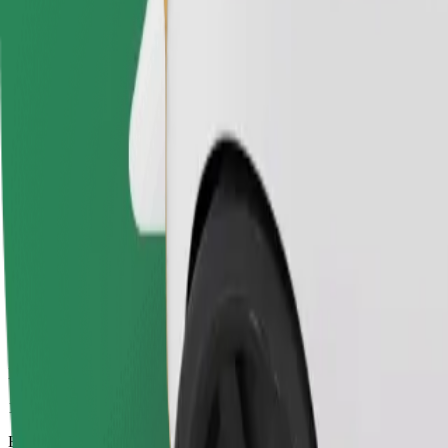
11 мин
Болжалды қашықтық
6,2 км
Жолаушылар
1-4
Болжалды баға
9,30 €
Электрлік
Толық электрлі көліктердегі тиімді сапарлар
Болжалды сапар уақыты
11 мин
Болжалды қашықтық