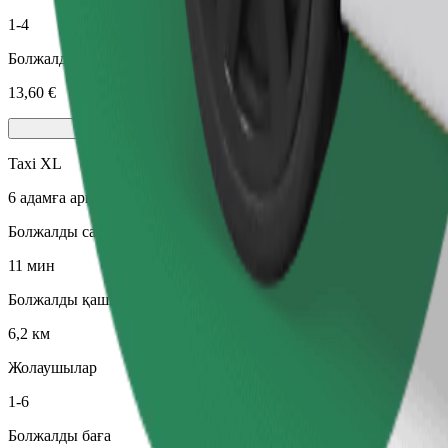
1-4
Болжалды баға
13,60 €
Taxi XL
6 адамға арналған орындықтары бар үлкен таксилер
Болжалды сапар уақыты
11 мин
Болжалды қашықтық
6,2 км
Жолаушылар
1-6
Болжалды баға