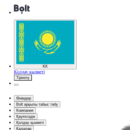
KK
Қолдау қызметі
Тіркелу
Өнімдер
Bolt арқылы табыс табу
Компания
Қауіпсіздік
Қолдау қызметі
Қалалар