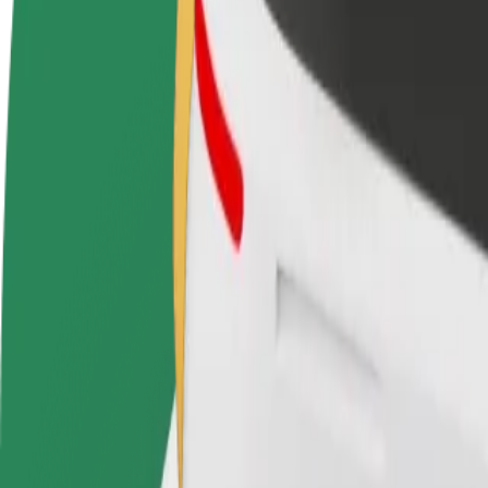
Жүргізуші болыңыз
Курьер болыңыз
Мейрамх
Өз ережелерің
Тамақ жеткізіңіз және апта
Көбірек
бойынша табыс ал
сайын төлем алыңыз
табыста
Marina do Funchal мекенінен Madeira Shopping ме
Marina do Funchal мекенінен Madeira Shopping мекеніне барат
Қай жерден
Marina do Funchal
Қай жерге
Madeira Shopping
Ыңғайлылық пен жайлылық — саусақ ұшында!
Bolt
Күнделікті, орташа көліктердегі сенімді сапарлар.
Болжалды сапар уақыты