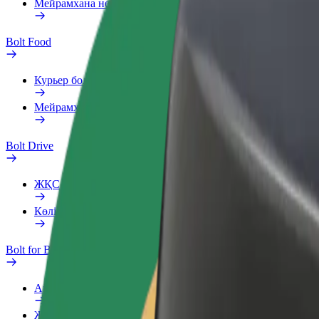
Мейрамхана немесе дүкен қосу
Bolt Food
Курьер болыңыз
Мейрамхана немесе дүкен қосу
Bolt Drive
ЖҚС
Көлік туралы хабарлау
Bolt for Business
Артықшылықтар
Жұмыс профилі