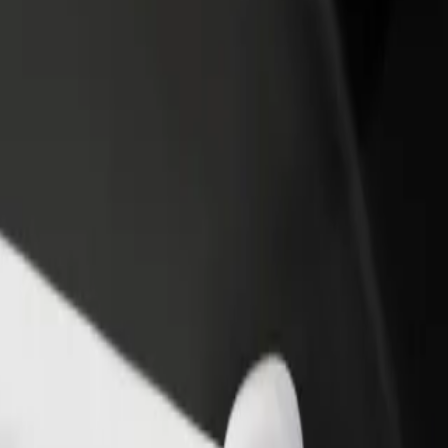
ана немесе дүкен қосу
Автопарк иесі ретінде тіркелу
 тұтынушыларға жетіңіз және
Автопаркіңізді Bolt-қа қосып,
рыңызды арттырыңыз
табыстарыңызды арттырыңыз
кеніне қалай бару керек
ын ең жақсы жолды іздеп жүрсіз бе? Қызметтерімізді қарап шығы
Қолданбаны жүктеп ал