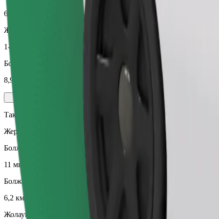
6,2 км
Жолаушылар
1-4
Болжалды баға
8,90 €
Такси
Жергілікті таксилер қызметіңде
Болжалды сапар уақыты
11 мин
Болжалды қашықтық
6,2 км
Жолаушылар