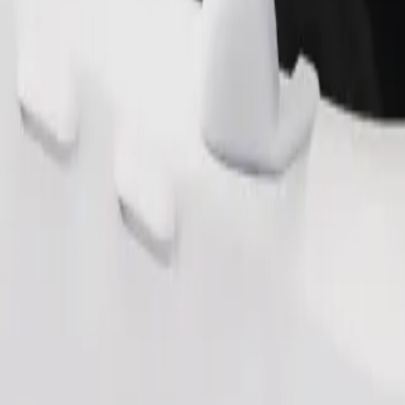
Сапарға тапсырыс беру