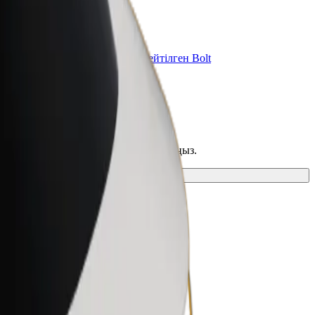
Bolt for Business
Бизнесіңізге арналған кеңейтілген Bolt
өнімдері мен қызметтері
п, сапарыңызға тамаша нұсқаны таңдаңыз.