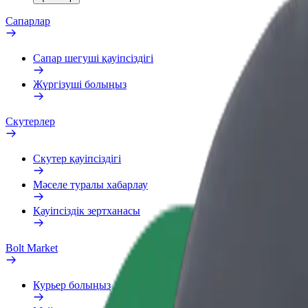
Сапарлар
Сапар шегуші қауіпсіздігі
Жүргізуші болыңыз
Скутерлер
Скутер қауіпсіздігі
Мәселе туралы хабарлау
Қауіпсіздік зертханасы
Bolt Market
Курьер болыңыз