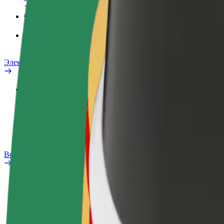
Өнімдер
Бизнеске арналған Bolt Food
Электрлік велосипедтер
Қауіпсіздік зертханасы
Мәселе туралы хабарлау
ЖҚС
Bolt Plus
Артықшылықтар
Қалай қосылуға болады
ЖҚС