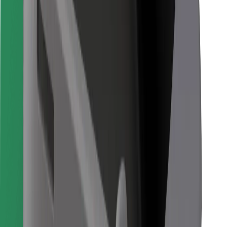
Bolt қолданбасын жүктеп алу
Таңдаулы тағамыңызды табыңыз!
Bolt Food қолданбасын жүктеп алу