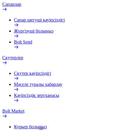
Сапарлар
Сапар шегуші қауіпсіздігі
Жүргізуші болыңыз
Bolt Send
Скутерлер
Скутер қауіпсіздігі
Мәселе туралы хабарлау
Қауіпсіздік зертханасы
Bolt Market
Курьер болыңыз