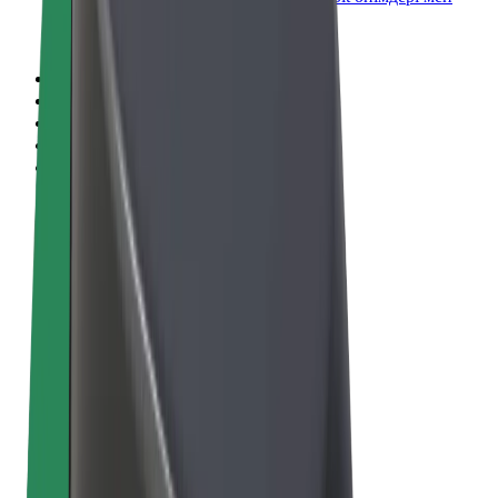
қызметтері
Шарттар мен талаптар
Құпиялық
Cookies
© 2026 Bolt Technology OÜ
Өнімдер
Сапарлар
Скутерлер
Bolt Market
Bolt Food