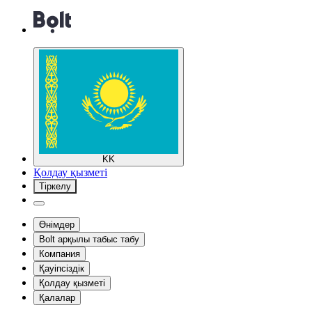
KK
Қолдау қызметі
Тіркелу
Өнімдер
Bolt арқылы табыс табу
Компания
Қауіпсіздік
Қолдау қызметі
Қалалар