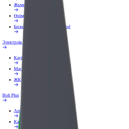
Жұмыс профилі
Өнімдер
Бизнеске арналған Bolt Food
Электрлік велосипедтер
Қауіпсіздік зертханасы
Мәселе туралы хабарлау
ЖҚС
Bolt Plus
Артықшылықтар
Қалай қосылуға болады