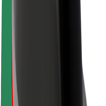
Қауіпсіздік
Сапар шегуші қауіпсіздігі
Жүргізуші қауіпсіздігі
Скутер қауіпсіздігі
Қауіпсіздік зертханасы
Қалалар
Орналасқан жерлер
Қалалық шешімдер
Әуежайлар
Bolt зарядтау қондырғыстары
Қолдау қызметі