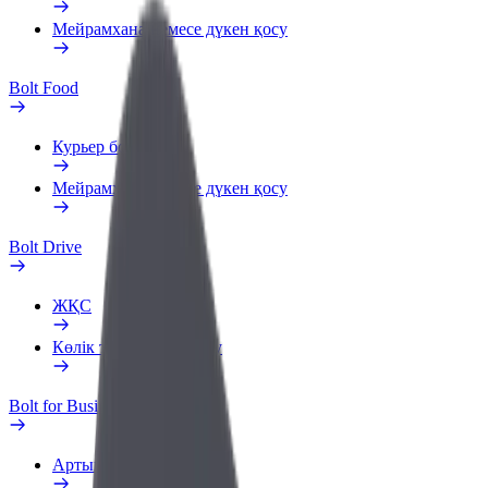
Мейрамхана немесе дүкен қосу
Bolt Food
Курьер болыңыз
Мейрамхана немесе дүкен қосу
Bolt Drive
ЖҚС
Көлік туралы хабарлау
Bolt for Business
Артықшылықтар