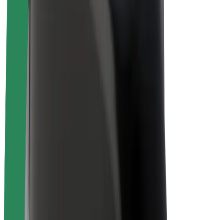
Жұмыстар
Bolt туралы
Bolt-тағы экологиялық тұрақтылық
Zero жобасы
Блог
Жаңалықтар орталығы
Бренд нұсқаулықтары
Миссия
Инвесторлармен қатынас
Басшылық
Бренд
Медиа
Urban Fund