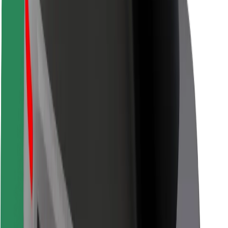
Сапар шегушілерге арналған
Жүргізушілерге арналған
Курьерлерге арналған
Bolt Food
Автопарк иелеріне арналған
Мейрамханаларға арналған
Bolt for Business
Басқа
Жеткізушілер
Шарттар мен талаптар
Cookies
Қауіпсіздік
Бірнеше минут ішінде сапарға шығыңыз!