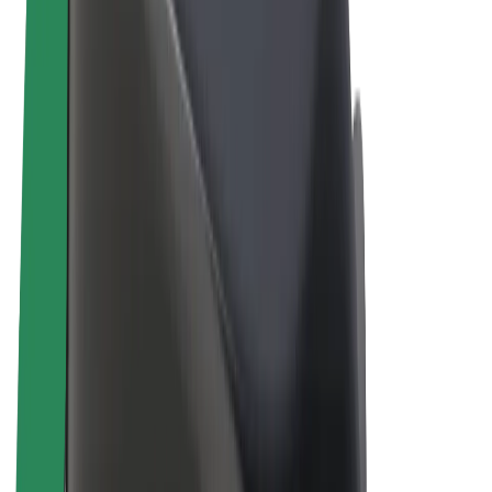
Bolt Drive
Bolt for Business
Электрлік велосипедтер
Bolt Plus
Bolt арқылы табыс табу
Жүргізушілер
Жүргізуші табысы
Курьерлер
Курьер табысы
Bolt Food саудагерлері
Автопарктар
Франшизалар
Компания