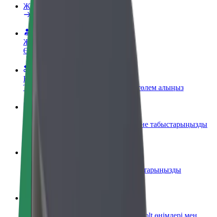
ЖҚС
Жүргізуші болыңыз
Өз ережелерің бойынша табыс ал
Курьер болыңыз
Тамақ жеткізіңіз және апта сайын төлем алыңыз
Мейрамхана немесе дүкен қосу
Көбірек тұтынушыларға жетіңіз және табыстарыңызды
арттырыңыз
Автопарк иесі ретінде тіркелу
Автопаркіңізді Bolt-қа қосып, табыстарыңызды
арттырыңыз
Bolt for Business
Бизнесіңізге арналған кеңейтілген Bolt өнімдері мен