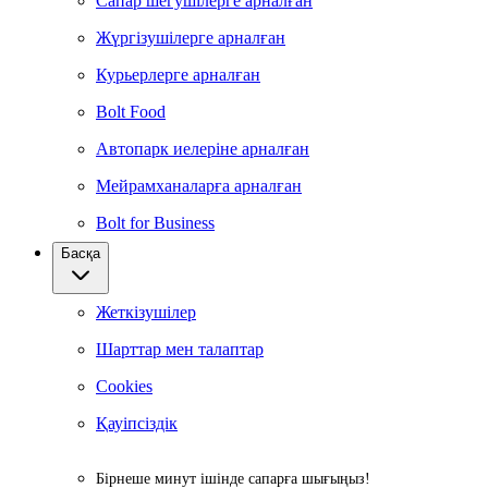
Сапар шегушілерге арналған
Жүргізушілерге арналған
Курьерлерге арналған
Bolt Food
Автопарк иелеріне арналған
Мейрамханаларға арналған
Bolt for Business
Басқа
Жеткізушілер
Шарттар мен талаптар
Cookies
Қауіпсіздік
Бірнеше минут ішінде сапарға шығыңыз!