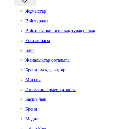
Жұмыстар
Bolt туралы
Bolt-тағы экологиялық тұрақтылық
Zero жобасы
Блог
Жаңалықтар орталығы
Бренд нұсқаулықтары
Миссия
Инвесторлармен қатынас
Басшылық
Бренд
Медиа
Urban Fund