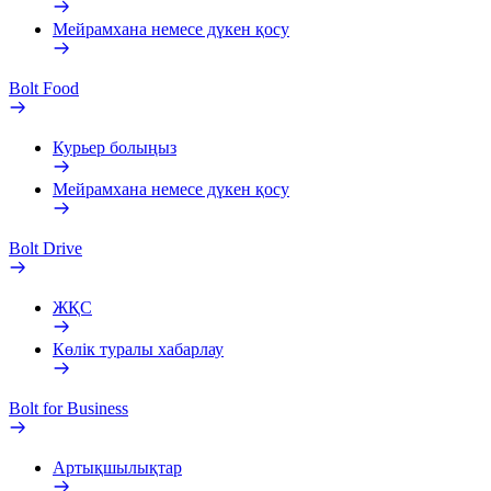
Мейрамхана немесе дүкен қосу
Bolt Food
Курьер болыңыз
Мейрамхана немесе дүкен қосу
Bolt Drive
ЖҚС
Көлік туралы хабарлау
Bolt for Business
Артықшылықтар