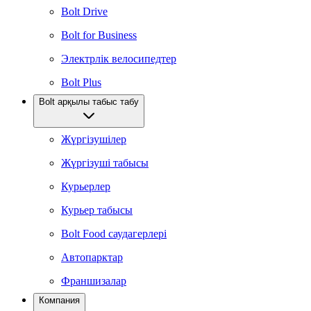
Bolt Drive
Bolt for Business
Электрлік велосипедтер
Bolt Plus
Bolt арқылы табыс табу
Жүргізушілер
Жүргізуші табысы
Курьерлер
Курьер табысы
Bolt Food саудагерлері
Автопарктар
Франшизалар
Компания