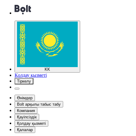
KK
Қолдау қызметі
Тіркелу
Өнімдер
Bolt арқылы табыс табу
Компания
Қауіпсіздік
Қолдау қызметі
Қалалар