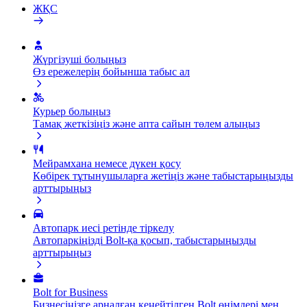
ЖҚС
Жүргізуші болыңыз
Өз ережелерің бойынша табыс ал
Курьер болыңыз
Тамақ жеткізіңіз және апта сайын төлем алыңыз
Мейрамхана немесе дүкен қосу
Көбірек тұтынушыларға жетіңіз және табыстарыңызды
арттырыңыз
Автопарк иесі ретінде тіркелу
Автопаркіңізді Bolt-қа қосып, табыстарыңызды
арттырыңыз
Bolt for Business
Бизнесіңізге арналған кеңейтілген Bolt өнімдері мен