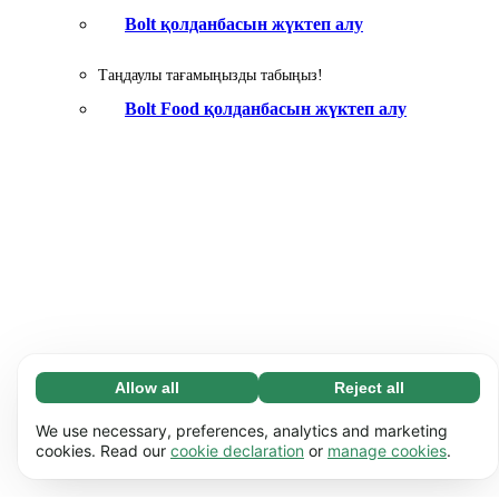
Bolt қолданбасын жүктеп алу
Таңдаулы тағамыңызды табыңыз!
Bolt Food қолданбасын жүктеп алу
Allow all
Reject all
Necessary (65)
Necessary cookies help make our website usable
Learn more
We use necessary, preferences, analytics and marketing
by enabling basic functions, e.g. page navigation.
cookies. Read our
cookie declaration
or
manage cookies
.
The website cannot function properly without
Preferences (17)
these cookies.