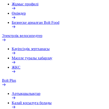
Жұмыс профилі
Өнімдер
Бизнеске арналған Bolt Food
Электрлік велосипедтер
Қауіпсіздік зертханасы
Мәселе туралы хабарлау
ЖҚС
Bolt Plus
Артықшылықтар
Қалай қосылуға болады