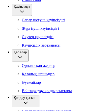
Қауіпсіздік
Сапар шегуші қауіпсіздігі
Жүргізуші қауіпсіздігі
Скутер қауіпсіздігі
Қауіпсіздік зертханасы
Қалалар
Орналасқан жерлер
Қалалық шешімдер
Әуежайлар
Bolt зарядтау қондырғыстары
Қолдау қызметі