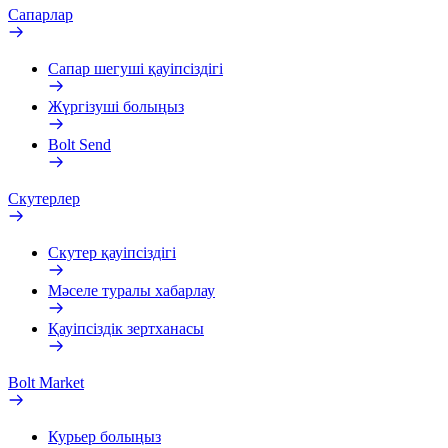
Сапарлар
Сапар шегуші қауіпсіздігі
Жүргізуші болыңыз
Bolt Send
Скутерлер
Скутер қауіпсіздігі
Мәселе туралы хабарлау
Қауіпсіздік зертханасы
Bolt Market
Курьер болыңыз