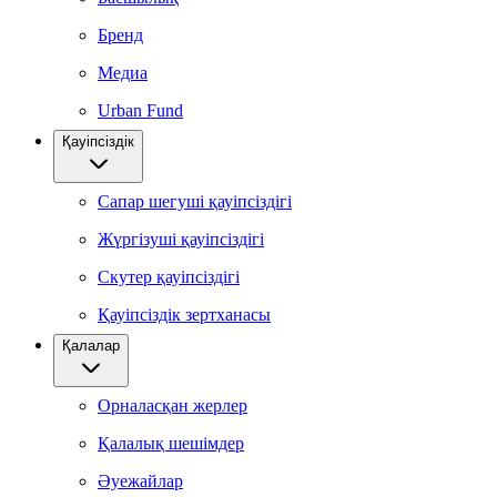
Бренд
Медиа
Urban Fund
Қауіпсіздік
Сапар шегуші қауіпсіздігі
Жүргізуші қауіпсіздігі
Скутер қауіпсіздігі
Қауіпсіздік зертханасы
Қалалар
Орналасқан жерлер
Қалалық шешімдер
Әуежайлар