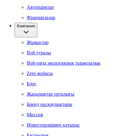
Автопарктар
Франшизалар
Компания
Жұмыстар
Bolt туралы
Bolt-тағы экологиялық тұрақтылық
Zero жобасы
Блог
Жаңалықтар орталығы
Бренд нұсқаулықтары
Миссия
Инвесторлармен қатынас
Басшылық