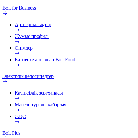
Bolt for Business
Артықшылықтар
Жұмыс профилі
Өнімдер
Бизнеске арналған Bolt Food
Электрлік велосипедтер
Қауіпсіздік зертханасы
Мәселе туралы хабарлау
ЖҚС
Bolt Plus