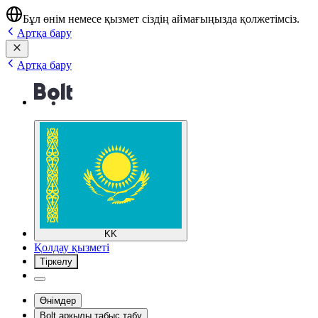
Бұл өнім немесе қызмет сіздің аймағыңызда қолжетімсіз.
Артқа бару
Артқа бару
KK
Қолдау қызметі
Тіркелу
Өнімдер
Bolt арқылы табыс табу