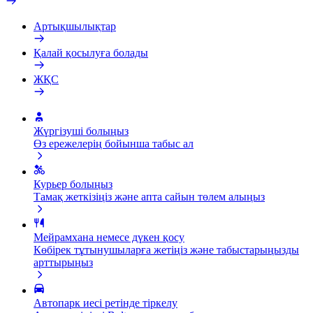
Артықшылықтар
Қалай қосылуға болады
ЖҚС
Жүргізуші болыңыз
Өз ережелерің бойынша табыс ал
Курьер болыңыз
Тамақ жеткізіңіз және апта сайын төлем алыңыз
Мейрамхана немесе дүкен қосу
Көбірек тұтынушыларға жетіңіз және табыстарыңызды
арттырыңыз
Автопарк иесі ретінде тіркелу