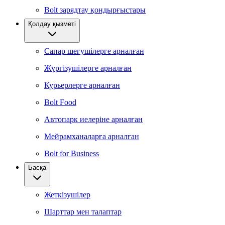
Bolt зарядтау қондырғыстары
Қолдау қызметі
Сапар шегушілерге арналған
Жүргізушілерге арналған
Курьерлерге арналған
Bolt Food
Автопарк иелеріне арналған
Мейрамханаларға арналған
Bolt for Business
Басқа
Жеткізушілер
Шарттар мен талаптар