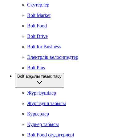
Скутерлер
Bolt Market
Bolt Food
Bolt Drive
Bolt for Business
Электрлік велосипедтер
Bolt Plus
Bolt арқылы табыс табу
Жүргізушілер
Жүргізуші табысы
Курьерлер
Курьер табысы
Bolt Food саудагерлері