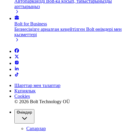
Автопаркіңізді Bolt-қа қосып, табыстарыңызды
арттырыңыз
Bolt for Business
Бизнесіңізге арналған кеңейтілген Bolt өнімдері мен
қызметтері
Шарттар мен талаптар
Құпиялық
Cookies
© 2026 Bolt Technology OÜ
Өнімдер
Сапарлар