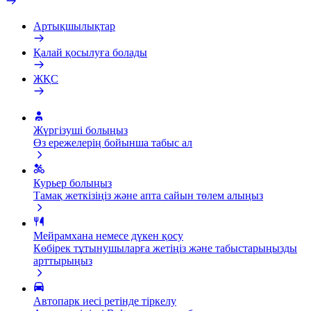
Артықшылықтар
Қалай қосылуға болады
ЖҚС
Жүргізуші болыңыз
Өз ережелерің бойынша табыс ал
Курьер болыңыз
Тамақ жеткізіңіз және апта сайын төлем алыңыз
Мейрамхана немесе дүкен қосу
Көбірек тұтынушыларға жетіңіз және табыстарыңызды
арттырыңыз
Автопарк иесі ретінде тіркелу