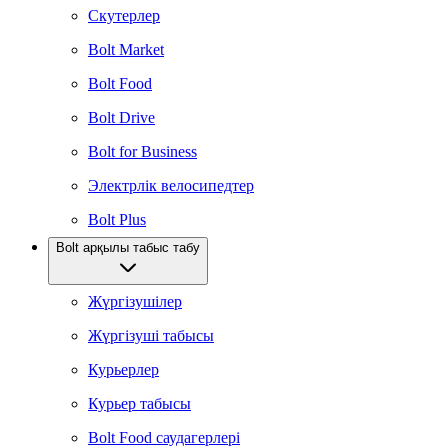
Скутерлер
Bolt Market
Bolt Food
Bolt Drive
Bolt for Business
Электрлік велосипедтер
Bolt Plus
Bolt арқылы табыс табу
Жүргізушілер
Жүргізуші табысы
Курьерлер
Курьер табысы
Bolt Food саудагерлері