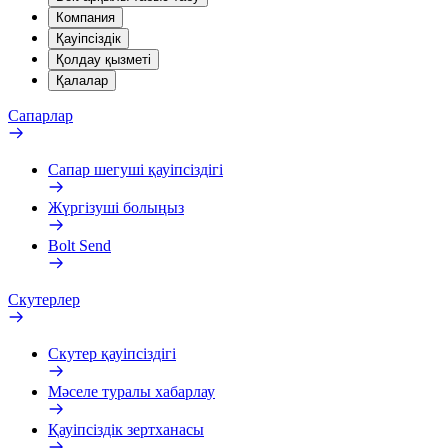
Компания
Қауіпсіздік
Қолдау қызметі
Қалалар
Сапарлар
Сапар шегуші қауіпсіздігі
Жүргізуші болыңыз
Bolt Send
Скутерлер
Скутер қауіпсіздігі
Мәселе туралы хабарлау
Қауіпсіздік зертханасы