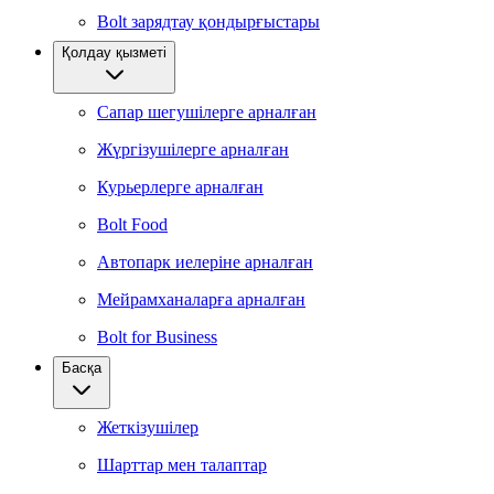
Bolt зарядтау қондырғыстары
Қолдау қызметі
Сапар шегушілерге арналған
Жүргізушілерге арналған
Курьерлерге арналған
Bolt Food
Автопарк иелеріне арналған
Мейрамханаларға арналған
Bolt for Business
Басқа
Жеткізушілер
Шарттар мен талаптар