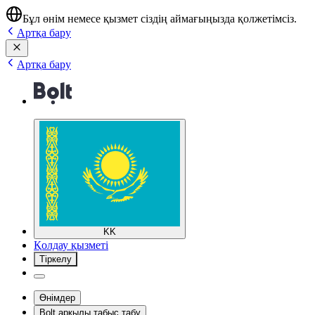
Бұл өнім немесе қызмет сіздің аймағыңызда қолжетімсіз.
Артқа бару
Артқа бару
KK
Қолдау қызметі
Тіркелу
Өнімдер
Bolt арқылы табыс табу