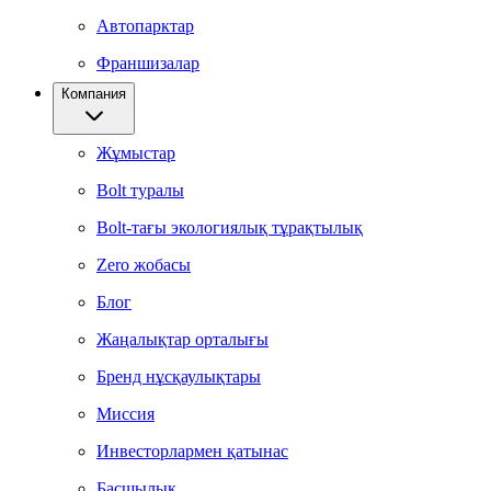
Автопарктар
Франшизалар
Компания
Жұмыстар
Bolt туралы
Bolt-тағы экологиялық тұрақтылық
Zero жобасы
Блог
Жаңалықтар орталығы
Бренд нұсқаулықтары
Миссия
Инвесторлармен қатынас
Басшылық