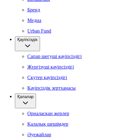
Бренд
Медиа
Urban Fund
Қауіпсіздік
Сапар шегуші қауіпсіздігі
Жүргізуші қауіпсіздігі
Скутер қауіпсіздігі
Қауіпсіздік зертханасы
Қалалар
Орналасқан жерлер
Қалалық шешімдер
Әуежайлар