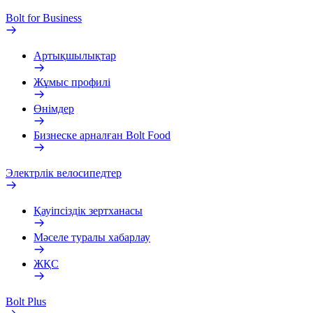
Bolt for Business
Артықшылықтар
Жұмыс профилі
Өнімдер
Бизнеске арналған Bolt Food
Электрлік велосипедтер
Қауіпсіздік зертханасы
Мәселе туралы хабарлау
ЖҚС
Bolt Plus