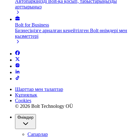
Автопаркіңізді Bolt-қа қосып, табыстарыңызды
арттырыңыз
Bolt for Business
Бизнесіңізге арналған кеңейтілген Bolt өнімдері мен
қызметтері
Шарттар мен талаптар
Құпиялық
Cookies
© 2026 Bolt Technology OÜ
Өнімдер
Сапарлар