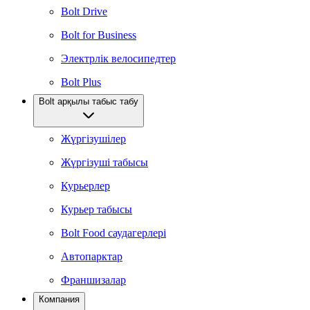
Bolt Drive
Bolt for Business
Электрлік велосипедтер
Bolt Plus
Bolt арқылы табыс табу
Жүргізушілер
Жүргізуші табысы
Курьерлер
Курьер табысы
Bolt Food саудагерлері
Автопарктар
Франшизалар
Компания