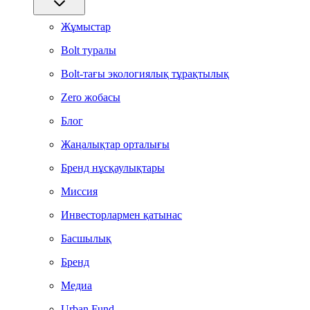
Жұмыстар
Bolt туралы
Bolt-тағы экологиялық тұрақтылық
Zero жобасы
Блог
Жаңалықтар орталығы
Бренд нұсқаулықтары
Миссия
Инвесторлармен қатынас
Басшылық
Бренд
Медиа
Urban Fund