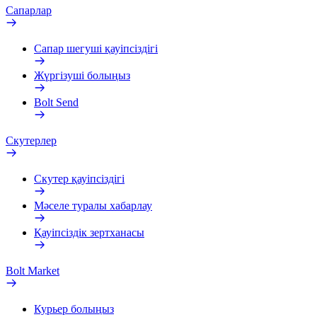
Сапарлар
Сапар шегуші қауіпсіздігі
Жүргізуші болыңыз
Bolt Send
Скутерлер
Скутер қауіпсіздігі
Мәселе туралы хабарлау
Қауіпсіздік зертханасы
Bolt Market
Курьер болыңыз