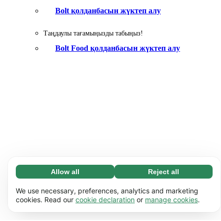
Bolt қолданбасын жүктеп алу
Таңдаулы тағамыңызды табыңыз!
Bolt Food қолданбасын жүктеп алу
Allow all
Reject all
Necessary (65)
Necessary cookies help make our website usable
Learn more
We use necessary, preferences, analytics and marketing
by enabling basic functions, e.g. page navigation.
cookies. Read our
cookie declaration
or
manage cookies
.
The website cannot function properly without
Preferences (17)
these cookies.