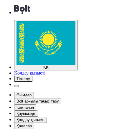
KK
Қолдау қызметі
Тіркелу
Өнімдер
Bolt арқылы табыс табу
Компания
Қауіпсіздік
Қолдау қызметі
Қалалар