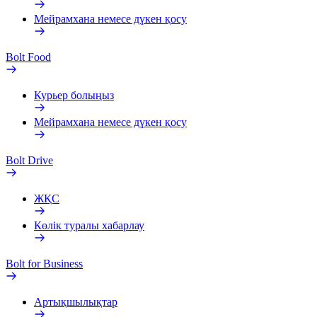
Мейрамхана немесе дүкен қосу
Bolt Food
Курьер болыңыз
Мейрамхана немесе дүкен қосу
Bolt Drive
ЖҚС
Көлік туралы хабарлау
Bolt for Business
Артықшылықтар