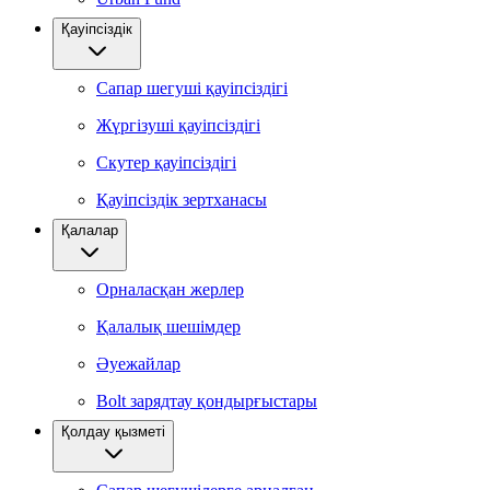
Қауіпсіздік
Сапар шегуші қауіпсіздігі
Жүргізуші қауіпсіздігі
Скутер қауіпсіздігі
Қауіпсіздік зертханасы
Қалалар
Орналасқан жерлер
Қалалық шешімдер
Әуежайлар
Bolt зарядтау қондырғыстары
Қолдау қызметі