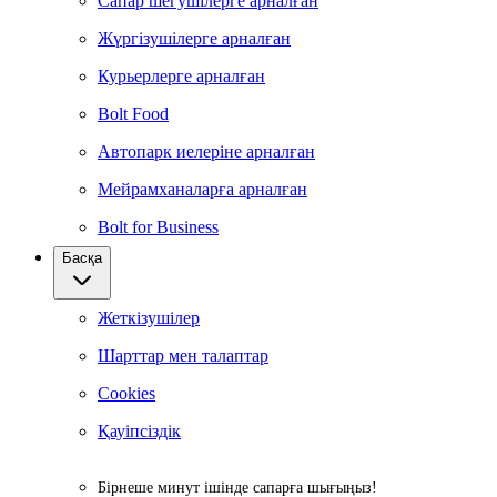
Сапар шегушілерге арналған
Жүргізушілерге арналған
Курьерлерге арналған
Bolt Food
Автопарк иелеріне арналған
Мейрамханаларға арналған
Bolt for Business
Басқа
Жеткізушілер
Шарттар мен талаптар
Cookies
Қауіпсіздік
Бірнеше минут ішінде сапарға шығыңыз!