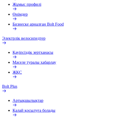
Жұмыс профилі
Өнімдер
Бизнеске арналған Bolt Food
Электрлік велосипедтер
Қауіпсіздік зертханасы
Мәселе туралы хабарлау
ЖҚС
Bolt Plus
Артықшылықтар
Қалай қосылуға болады