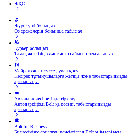
ЖҚС
Жүргізуші болыңыз
Өз ережелерің бойынша табыс ал
Курьер болыңыз
Тамақ жеткізіңіз және апта сайын төлем алыңыз
Мейрамхана немесе дүкен қосу
Көбірек тұтынушыларға жетіңіз және табыстарыңызды
арттырыңыз
Автопарк иесі ретінде тіркелу
Автопаркіңізді Bolt-қа қосып, табыстарыңызды
арттырыңыз
Bolt for Business
Бизнесіңізге арналған кеңейтілген Bolt өнімдері мен