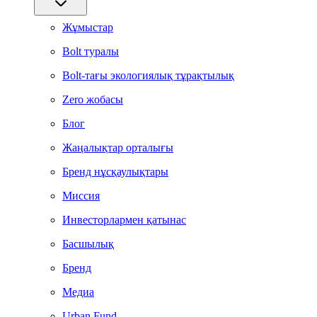
Жұмыстар
Bolt туралы
Bolt-тағы экологиялық тұрақтылық
Zero жобасы
Блог
Жаңалықтар орталығы
Бренд нұсқаулықтары
Миссия
Инвесторлармен қатынас
Басшылық
Бренд
Медиа
Urban Fund