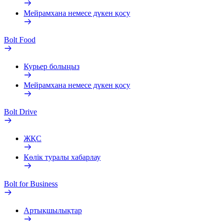
Мейрамхана немесе дүкен қосу
Bolt Food
Курьер болыңыз
Мейрамхана немесе дүкен қосу
Bolt Drive
ЖҚС
Көлік туралы хабарлау
Bolt for Business
Артықшылықтар