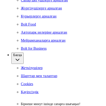
Сапар шегушілерге арналған
Жүргізушілерге арналған
Курьерлерге арналған
Bolt Food
Автопарк иелеріне арналған
Мейрамханаларға арналған
Bolt for Business
Басқа
Жеткізушілер
Шарттар мен талаптар
Cookies
Қауіпсіздік
Бірнеше минут ішінде сапарға шығыңыз!