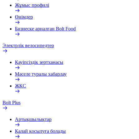
Жұмыс профилі
Өнімдер
Бизнеске арналған Bolt Food
Электрлік велосипедтер
Қауіпсіздік зертханасы
Мәселе туралы хабарлау
ЖҚС
Bolt Plus
Артықшылықтар
Қалай қосылуға болады