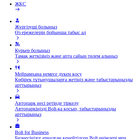
ЖҚС
Жүргізуші болыңыз
Өз ережелерің бойынша табыс ал
Курьер болыңыз
Тамақ жеткізіңіз және апта сайын төлем алыңыз
Мейрамхана немесе дүкен қосу
Көбірек тұтынушыларға жетіңіз және табыстарыңызды
арттырыңыз
Автопарк иесі ретінде тіркелу
Автопаркіңізді Bolt-қа қосып, табыстарыңызды
арттырыңыз
Bolt for Business
Бизнесіңізге арналған кеңейтілген Bolt өнімдері мен