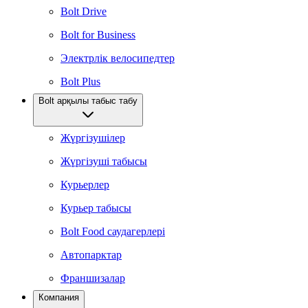
Bolt Drive
Bolt for Business
Электрлік велосипедтер
Bolt Plus
Bolt арқылы табыс табу
Жүргізушілер
Жүргізуші табысы
Курьерлер
Курьер табысы
Bolt Food саудагерлері
Автопарктар
Франшизалар
Компания