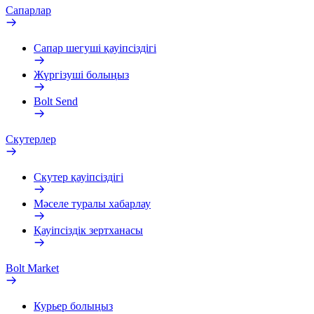
Сапарлар
Сапар шегуші қауіпсіздігі
Жүргізуші болыңыз
Bolt Send
Скутерлер
Скутер қауіпсіздігі
Мәселе туралы хабарлау
Қауіпсіздік зертханасы
Bolt Market
Курьер болыңыз