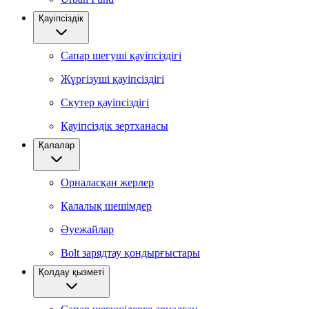
Қауіпсіздік
Сапар шегуші қауіпсіздігі
Жүргізуші қауіпсіздігі
Скутер қауіпсіздігі
Қауіпсіздік зертханасы
Қалалар
Орналасқан жерлер
Қалалық шешімдер
Әуежайлар
Bolt зарядтау қондырғыстары
Қолдау қызметі