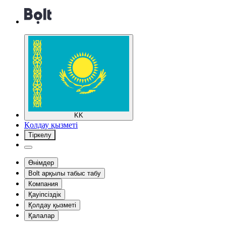
KK
Қолдау қызметі
Тіркелу
Өнімдер
Bolt арқылы табыс табу
Компания
Қауіпсіздік
Қолдау қызметі
Қалалар