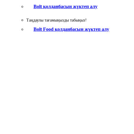
Bolt қолданбасын жүктеп алу
Таңдаулы тағамыңызды табыңыз!
Bolt Food қолданбасын жүктеп алу