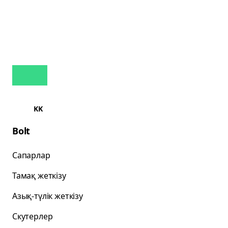
KK
Bolt
Сапарлар
Тамақ жеткізу
Азық-түлік жеткізу
Скутерлер