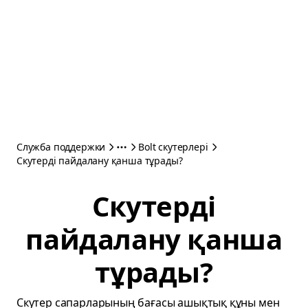
Служба поддержки
Bolt скутерлері
Скутерді пайдалану қанша тұрады?
Скутерді
пайдалану қанша
тұрады?
Скутер сапарларының бағасы ашықтық құны мен