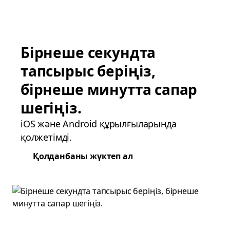
Бірнеше секундта
тапсырыс беріңіз,
бірнеше минутта сапар
шегіңіз.
iOS және Android құрылғыларында
қолжетімді.
Қолданбаны жүктеп ал