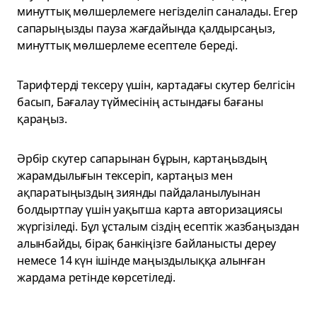
минуттық мөлшерлемеге негізделіп саналады. Егер
сапарыңызды пауза жағдайында қалдырсаңыз,
минуттық мөлшерлеме есептеле береді.
Тарифтерді тексеру үшін, картадағы скутер белгісін
басып, Бағалау түймесінің астындағы бағаны
қараңыз.
Әрбір скутер сапарынан бұрын, картаңыздың
жарамдылығын тексеріп, картаңыз мен
ақпаратыңыздың зиянды пайдаланылуынан
болдыртпау үшін уақытша карта авторизациясы
жүргізіледі. Бұл ұсталым сіздің есептік жазбаңыздан
алынбайды, бірақ банкіңізге байланысты дереу
немесе 14 күн ішінде маңыздылыққа алынған
жардама ретінде көрсетіледі.