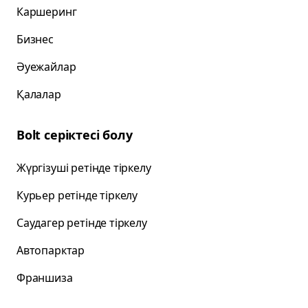
Каршеринг
Бизнес
Әуежайлар
Қалалар
Bolt серіктесі болу
Жүргізуші ретінде тіркелу
Курьер ретінде тіркелу
Саудагер ретінде тіркелу
Автопарктар
Франшиза