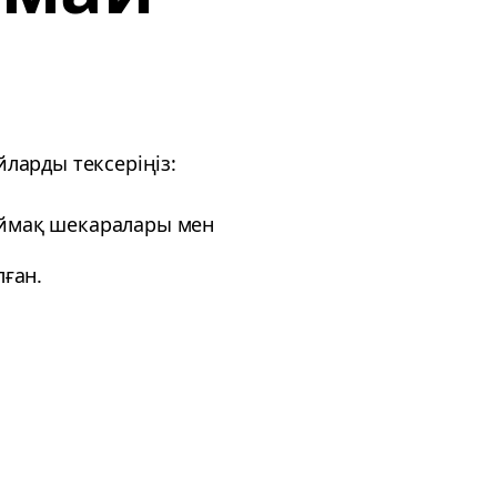
йларды тексеріңіз:
 Аймақ шекаралары мен
ған.