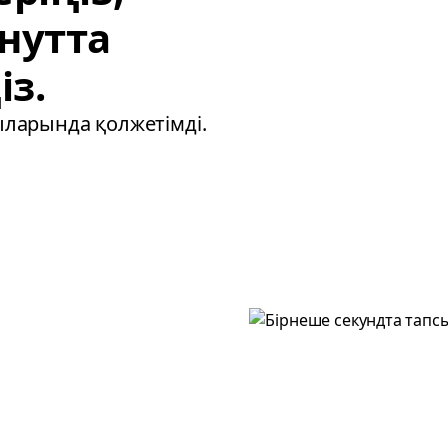
нутта
із.
ыларында қолжетімді.