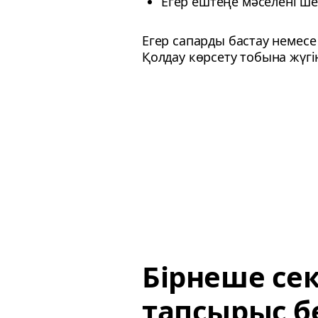
Егер ештеңе мәселені ш
Егер сапарды бастау немесе
Қолдау көрсету тобына жүгі
Бірнеше се
тапсырыс бе