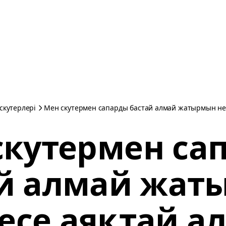
 скутерлері
Мен скутермен сапарды бастай алмай жатырмын н
скутермен са
ай алмай жат
есе аяқтай а