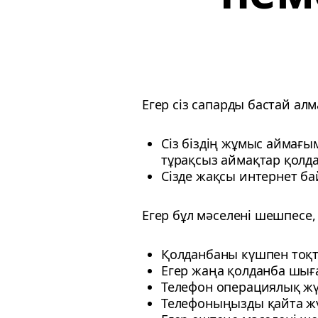
Егер сіз сапарды бастай ал
Сіз біздің жұмыс аймағы
тұрақсыз аймақтар қолда
Сізде жақсы интернет ба
Егер бұл мәселені шешпесе,
Қолданбаны күшпен тоқ
Егер жаңа қолданба шы
Телефон операциялық ж
Телефоныңызды қайта жү