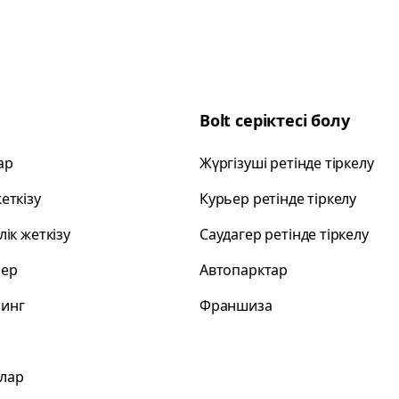
Bolt серіктесі болу
ар
Жүргізуші ретінде тіркелу
еткізу
Курьер ретінде тіркелу
лік жеткізу
Саудагер ретінде тіркелу
лер
Автопарктар
инг
Франшиза
лар