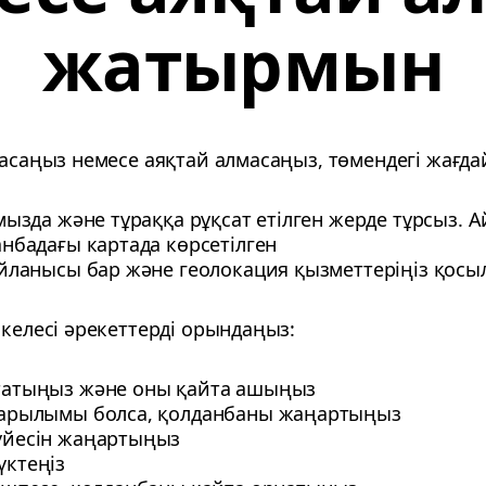
жатырмын
масаңыз немесе аяқтай алмасаңыз, төмендегі жағда
мызда және тұраққа рұқсат етілген жерде тұрсыз.
нбадағы картада көрсетілген
йланысы бар және геолокация қызметтеріңіз қосыл
 келесі әрекеттерді орындаңыз:
татыңыз және оны қайта ашыңыз
ғарылымы болса, қолданбаны жаңартыңыз
үйесін жаңартыңыз
ктеңіз