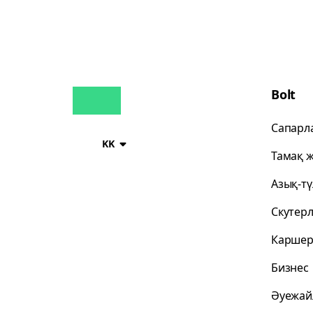
Bolt
Сапарл
KK
Тамақ ж
Азық-тү
Скутер
Каршер
Бизнес
Әуежай