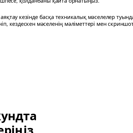
ешпесе, қолданбаны қайта орнатыңыз.
 аяқтау кезінде басқа техникалық мәселелер туын
ніп, кездескен мәселенің мәліметтері мен скриншот
кундта
ріңіз,