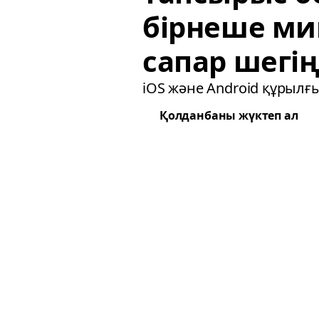
бірнеше ми
сапар шегің
iOS және Android құрылғ
Қолданбаны жүктеп ал