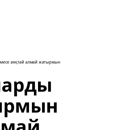
емесе аяқтай алмай жатырмын
парды
ырмын
лмай