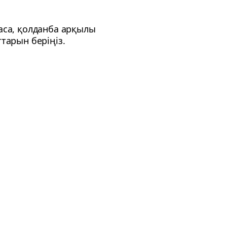
даса, қолданба арқылы
тарын беріңіз.