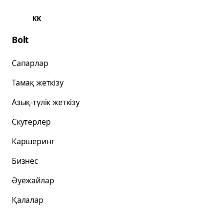
KK
Bolt
Сапарлар
Тамақ жеткізу
Азық-түлік жеткізу
Скутерлер
Каршеринг
Бизнес
Әуежайлар
Қалалар