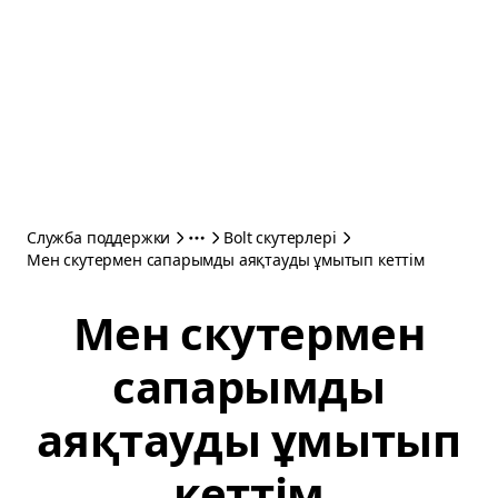
Служба поддержки
Bolt скутерлері
Мен скутермен сапарымды аяқтауды ұмытып кеттім
Мен скутермен
сапарымды
аяқтауды ұмытып
кеттім