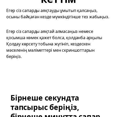
Егер сіз сапарды аяқтауды ұмытып қалсаңыз,
осыны байқаған кезде мүмкіндігінше тез жабыңыз.
Егер сіз сапарды аяқтай алмасаңыз немесе
қосымша көмек қажет болса, қолданба арқылы
Қолдау көрсету тобына жүгініп, кездескен
мәселенің мәліметтері мен скриншоттарын
беріңіз.
Бірнеше секундта
тапсырыс беріңіз,
бірнеше минутта сапар