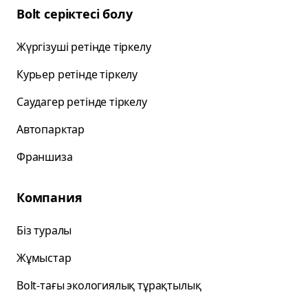
Bolt серіктесі болу
Жүргізуші ретінде тіркелу
Курьер ретінде тіркелу
Саудагер ретінде тіркелу
Автопарктар
Франшиза
Компания
Біз туралы
Жұмыстар
Bolt-тағы экологиялық тұрақтылық