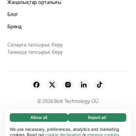
Жаңалықтар орталығы
Блог
Бренд
Сапарға тапсырыс беру
Тамаққа тапсырыс беру
© 2026 Bolt Technology OÜ
Жеткізушілер
Шарттар мен талаптар
Allow all
Reject all
Necessary (65)
Necessary cookies help make our website
Құпиялық
Cookies
Қауіпсіздік
We use necessary, preferences, analytics and marketing
Learn more
usable by enabling basic functions, e.g. page
cookies. Read our
cookie declaration
or
manage cookies
.