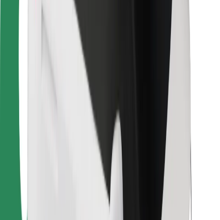
Kurjeriams
„Bolt Food“
Automobilių nuomos įmonių savininkams
Restoranams
„Bolt for Business“
Kita
Paslaugų teikėjai
Sąlygos
Slapukai
Saugumas
Automobilis atvyks per kelias minutes!
Atsisiųsti programėlę „Bolt“