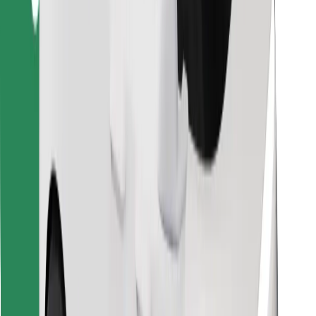
Raskite savo mėgstamą maistą!
Atsisiųsti programėlę „Bolt Food“