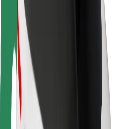
Keleivių saugumas
Vairuotojų saugumas
Paspirtukų saugumas
Saugumo laboratorija
Miestai
Vietovės
Sprendimai miestams
Oro uostai
„Bolt“ įkrovimo stotelės
Pagalba
Keleiviams
Vairuotojams