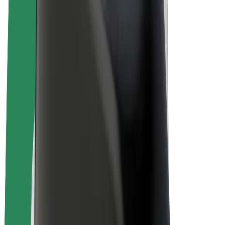
El. dviračiai
„Bolt Plus“
Užsidirbkite su „Bolt“
Vairuotojai
Vairuotojo pajamos
Kurjeriai
Kurjerio pajamos
„Bolt Food“ restoranai ir parduotuvės
Automobilių nuomos parkai
Franšizės
Apie mus
Karjera