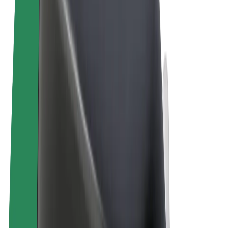
Sąlygos
Privatumas
Slapukai
© 2026 Bolt Technology OÜ
Paslaugos
Kelionės
Paspirtukai
„Bolt Market“
„Bolt Food“
„Bolt Drive“
„Bolt for Business“