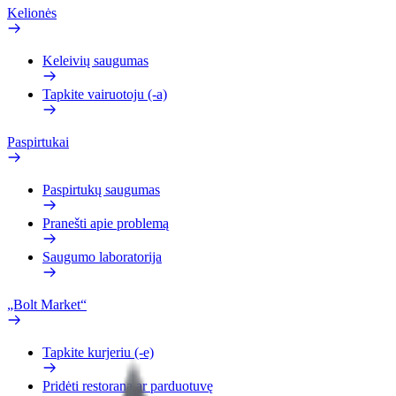
Kelionės
Keleivių saugumas
Tapkite vairuotoju (-a)
Paspirtukai
Paspirtukų saugumas
Pranešti apie problemą
Saugumo laboratorija
„Bolt Market“
Tapkite kurjeriu (-e)
Pridėti restoraną ar parduotuvę