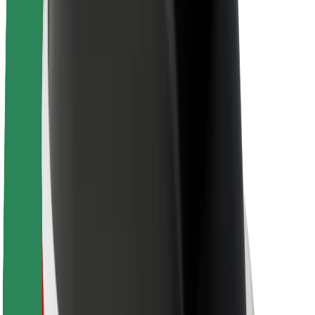
Apie „Bolt“
„Bolt“ tvarumo politika
Projektas „Zero“
Tinklaraštis
Naujienų centras
Prekių ženklo gairės
Misija
Investuotojams
Vadovybė
Prekės ženklas
Žiniasklaidai
„Urban Fund“
Saugumas