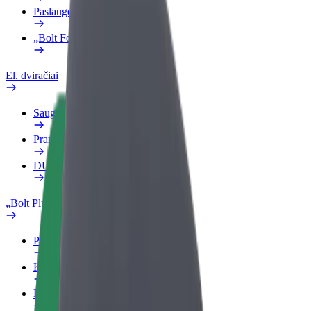
Paslaugos
„Bolt Food“ verslui
El. dviračiai
Saugumo laboratorija
Pranešti apie problemą
DUK
„Bolt Plus“
Privalumai
Kaip prisijungti
DUK