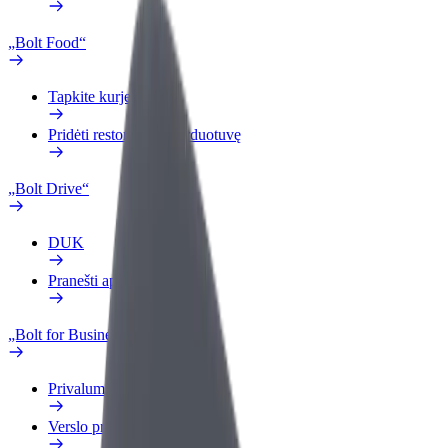
„Bolt Food“
Tapkite kurjeriu (-e)
Pridėti restoraną ar parduotuvę
„Bolt Drive“
DUK
Pranešti apie automobilį
„Bolt for Business“
Privalumai
Verslo profilis