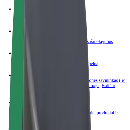
Tapkite vairuotoju (-a)
Užsidirbkite jums patogiu metu
Tapkite kurjeriu (-e)
Pristatinėkite maistą ir gaukite savaitinius išmokėjimus
Pridėti restoraną ar parduotuvę
Pritraukite daugiau klientų ir padidinkite pelną
Registruotis kaip automobilių nuomos įmonės savininkas (-ė)
Užregistruokite savo automobilius platformoje „Bolt“ ir
padidinkite pajamas
„Bolt for Business“
Atskirų įmonių poreikiams pritaikomi „Bolt“ produktai ir
paslaugos