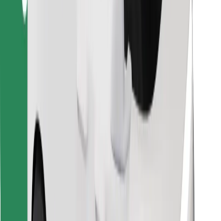
Raskite savo mėgstamą maistą!
Atsisiųsti programėlę „Bolt Food“