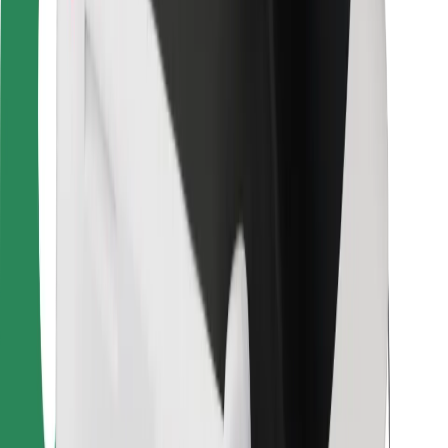
Kurjeriams
„Bolt Food“
Automobilių nuomos įmonių savininkams
Restoranams
„Bolt for Business“
Kita
Paslaugų teikėjai
Sąlygos
Slapukai
Saugumas
Automobilis atvyks per kelias minutes!
Atsisiųsti programėlę „Bolt“