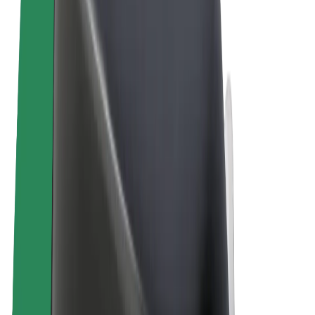
Sąlygos
Privatumas
Slapukai
© 2026 Bolt Technology OÜ
Paslaugos
Kelionės
Paspirtukai
„Bolt Market“
„Bolt Food“
„Bolt Drive“
„Bolt for Business“