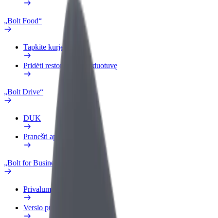
„Bolt Food“
Tapkite kurjeriu (-e)
Pridėti restoraną ar parduotuvę
„Bolt Drive“
DUK
Pranešti apie automobilį
„Bolt for Business“
Privalumai
Verslo profilis