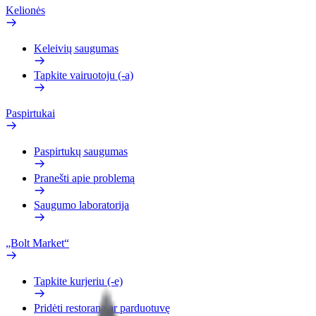
Kelionės
Keleivių saugumas
Tapkite vairuotoju (-a)
Paspirtukai
Paspirtukų saugumas
Pranešti apie problemą
Saugumo laboratorija
„Bolt Market“
Tapkite kurjeriu (-e)
Pridėti restoraną ar parduotuvę