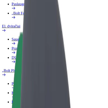
Paslaugos
„Bolt Food“ verslui
El. dviračiai
Saugumo laboratorija
Pranešti apie problemą
DUK
„Bolt Plus“
Privalumai
Kaip prisijungti
DUK