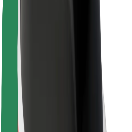
Apie „Bolt“
„Bolt“ tvarumo politika
Projektas „Zero“
Tinklaraštis
Naujienų centras
Prekių ženklo gairės
Misija
Investuotojams
Vadovybė
Prekės ženklas
Žiniasklaidai
„Urban Fund“
Saugumas