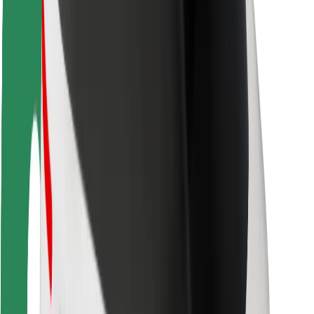
Keleivių saugumas
Vairuotojų saugumas
Paspirtukų saugumas
Saugumo laboratorija
Miestai
Vietovės
Sprendimai miestams
Oro uostai
„Bolt“ įkrovimo stotelės
Pagalba
Keleiviams
Vairuotojams