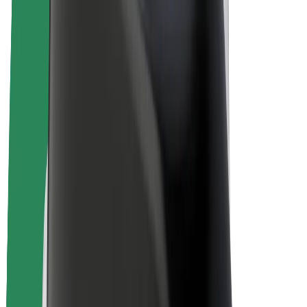
El. dviračiai
„Bolt Plus“
Užsidirbkite su „Bolt“
Vairuotojai
Vairuotojo pajamos
Kurjeriai
Kurjerio pajamos
„Bolt Food“ restoranai ir parduotuvės
Automobilių nuomos parkai
Franšizės
Apie mus
Karjera