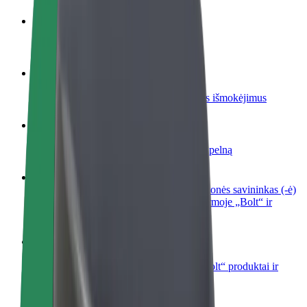
Tapkite vairuotoju (-a)
Užsidirbkite jums patogiu metu
Tapkite kurjeriu (-e)
Pristatinėkite maistą ir gaukite savaitinius išmokėjimus
Pridėti restoraną ar parduotuvę
Pritraukite daugiau klientų ir padidinkite pelną
Registruotis kaip automobilių nuomos įmonės savininkas (-ė)
Užregistruokite savo automobilius platformoje „Bolt“ ir
padidinkite pajamas
„Bolt for Business“
Atskirų įmonių poreikiams pritaikomi „Bolt“ produktai ir
paslaugos