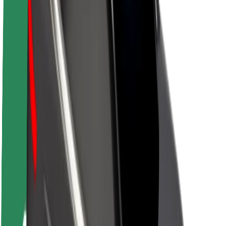
Karjera
Apie „Bolt“
„Bolt“ tvarumo politika
Projektas „Zero“
Tinklaraštis
Naujienų centras
Prekių ženklo gairės
Misija
Investuotojams
Vadovybė
Prekės ženklas
Žiniasklaidai
„Urban Fund“