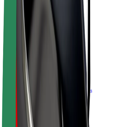
„Bolt for Business“
El. dviračiai
„Bolt Plus“
Užsidirbkite su „Bolt“
Vairuotojai
Vairuotojo pajamos
Kurjeriai
Kurjerio pajamos
„Bolt Food“ restoranai ir parduotuvės
Automobilių nuomos parkai
Franšizės
Apie mus