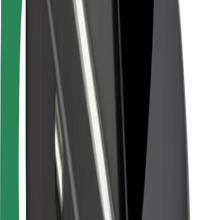
Saugumas
Keleivių saugumas
Vairuotojų saugumas
Paspirtukų saugumas
Saugumo laboratorija
Miestai
Vietovės
Sprendimai miestams
Oro uostai
„Bolt“ įkrovimo stotelės
Pagalba
Keleiviams