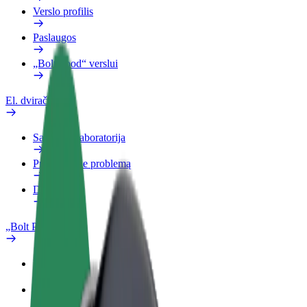
Verslo profilis
Paslaugos
„Bolt Food“ verslui
El. dviračiai
Saugumo laboratorija
Pranešti apie problemą
DUK
„Bolt Plus“
Privalumai
Kaip prisijungti