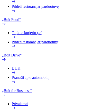
Pridėti restoraną ar parduotuvę
„Bolt Food“
Tapkite kurjeriu (-e)
Pridėti restoraną ar parduotuvę
„Bolt Drive“
DUK
Pranešti apie automobilį
„Bolt for Business“
Privalumai