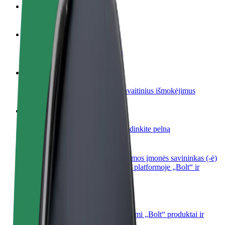
DUK
Tapkite vairuotoju (-a)
Užsidirbkite jums patogiu metu
Tapkite kurjeriu (-e)
Pristatinėkite maistą ir gaukite savaitinius išmokėjimus
Pridėti restoraną ar parduotuvę
Pritraukite daugiau klientų ir padidinkite pelną
Registruotis kaip automobilių nuomos įmonės savininkas (-ė)
Užregistruokite savo automobilius platformoje „Bolt“ ir
padidinkite pajamas
„Bolt for Business“
Atskirų įmonių poreikiams pritaikomi „Bolt“ produktai ir
paslaugos