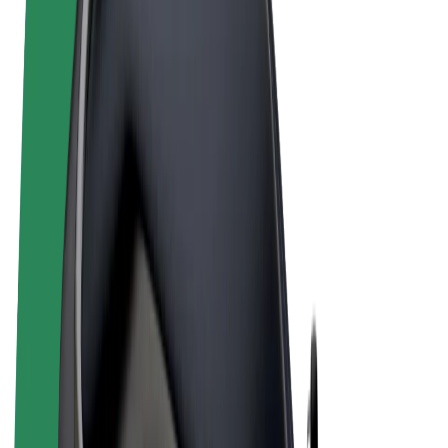
Sąlygos
Privatumas
Slapukai
© 2026 Bolt Technology OÜ
Paslaugos
Kelionės
Paspirtukai
„Bolt Market“
„Bolt Food“
„Bolt Drive“