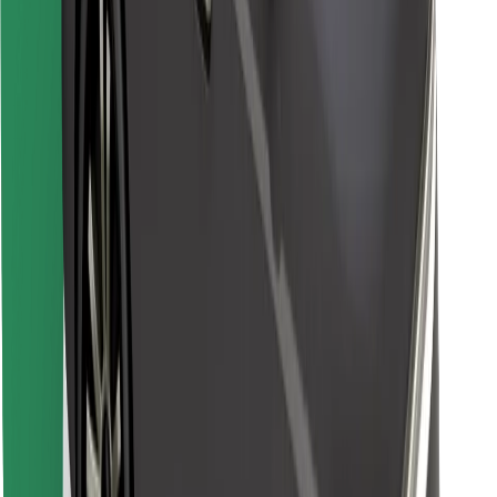
Atsisiųsti programėlę „Bolt“
Raskite savo mėgstamą maistą!
Atsisiųsti programėlę „Bolt Food“