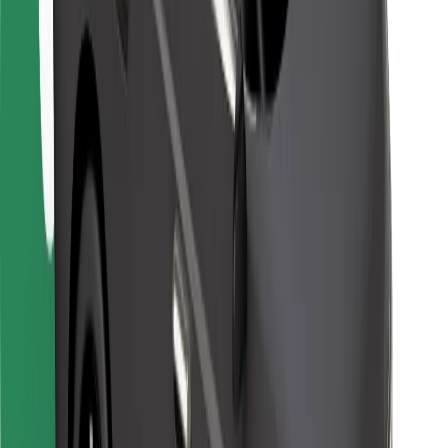
Vairuotojams
Kurjeriams
„Bolt Food“
Automobilių nuomos įmonių savininkams
Restoranams
„Bolt for Business“
Kita
Paslaugų teikėjai
Sąlygos
Slapukai
Saugumas
Automobilis atvyks per kelias minutes!