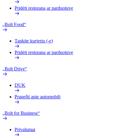
Pridėti restoraną ar parduotuvę
„Bolt Food“
Tapkite kurjeriu (-e)
Pridėti restoraną ar parduotuvę
„Bolt Drive“
DUK
Pranešti apie automobilį
„Bolt for Business“
Privalumai