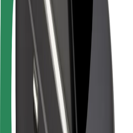
Saugumas
Keleivių saugumas
Vairuotojų saugumas
Paspirtukų saugumas
Saugumo laboratorija
Miestai
Vietovės
Sprendimai miestams
Oro uostai
„Bolt“ įkrovimo stotelės
Pagalba
Keleiviams