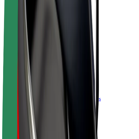
„Bolt for Business“
El. dviračiai
„Bolt Plus“
Užsidirbkite su „Bolt“
Vairuotojai
Vairuotojo pajamos
Kurjeriai
Kurjerio pajamos
„Bolt Food“ restoranai ir parduotuvės
Automobilių nuomos parkai
Franšizės
Apie mus