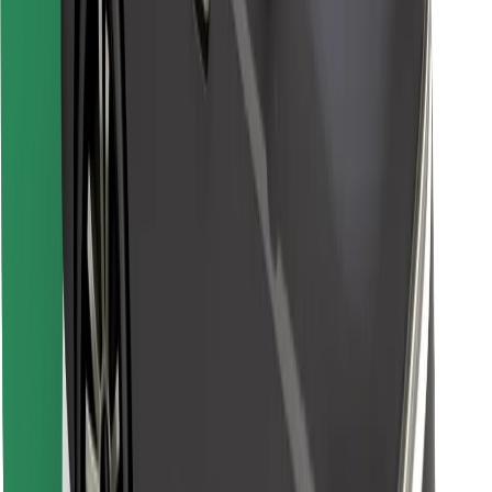
Atsisiųsti programėlę „Bolt“
Raskite savo mėgstamą maistą!
Atsisiųsti programėlę „Bolt Food“