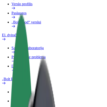
Verslo profilis
Paslaugos
„Bolt Food“ verslui
El. dviračiai
Saugumo laboratorija
Pranešti apie problemą
DUK
„Bolt Plus“
Privalumai
Kaip prisijungti