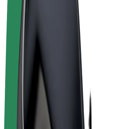
Sąlygos
Privatumas
Slapukai
© 2026 Bolt Technology OÜ
Paslaugos
Kelionės
Paspirtukai
„Bolt Market“
„Bolt Food“
„Bolt Drive“