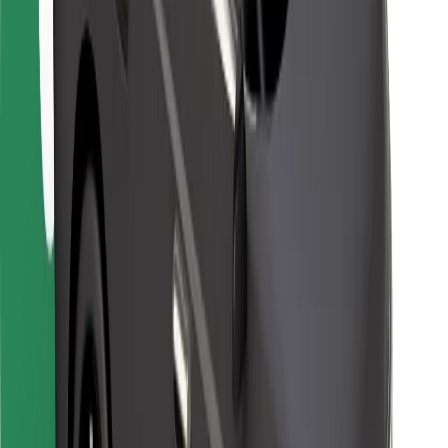
Vairuotojams
Kurjeriams
„Bolt Food“
Automobilių nuomos įmonių savininkams
Restoranams
„Bolt for Business“
Kita
Paslaugų teikėjai
Sąlygos
Slapukai
Saugumas
Automobilis atvyks per kelias minutes!