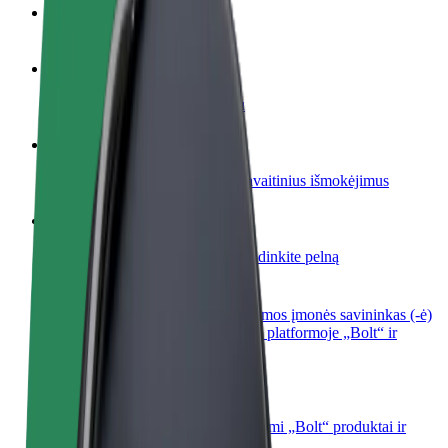
DUK
Tapkite vairuotoju (-a)
Užsidirbkite jums patogiu metu
Tapkite kurjeriu (-e)
Pristatinėkite maistą ir gaukite savaitinius išmokėjimus
Pridėti restoraną ar parduotuvę
Pritraukite daugiau klientų ir padidinkite pelną
Registruotis kaip automobilių nuomos įmonės savininkas (-ė)
Užregistruokite savo automobilius platformoje „Bolt“ ir
padidinkite pajamas
„Bolt for Business“
Atskirų įmonių poreikiams pritaikomi „Bolt“ produktai ir
paslaugos