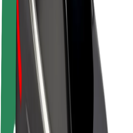
Karjera
Apie „Bolt“
„Bolt“ tvarumo politika
Projektas „Zero“
Tinklaraštis
Naujienų centras
Prekių ženklo gairės
Misija
Investuotojams
Vadovybė
Prekės ženklas
Žiniasklaidai
„Urban Fund“