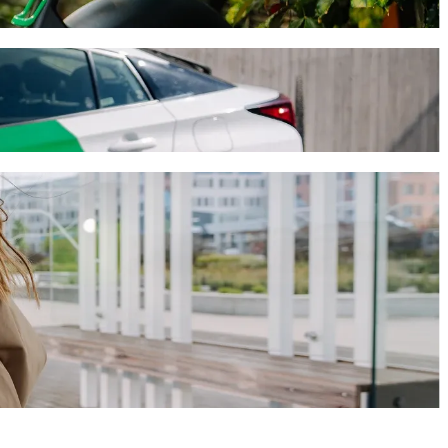
apie 10 min. ir kainuos maždaug 9,90 € EUR. Kad ir kokia proga