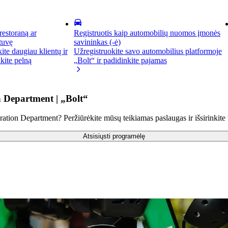
 restoraną ar
Registruotis kaip automobilių nuomos įmonės
tuvę
savininkas (-ė)
kite daugiau klientų ir
Užregistruokite savo automobilius platformoje
kite pelną
„Bolt“ ir padidinkite pajamas
n Department | „Bolt“
ation Department? Peržiūrėkite mūsų teikiamas paslaugas ir išsirinkite 
Atsisiųsti programėlę