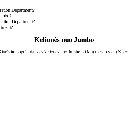
gration Department?
Migration Department nukeliausite pigiausiai. Kelionė kainuos maždaug
Jumbo?
 4,6 km.
gration Department?
Migration Department nukeliausite maždaug per 10 min..
rtment?
egistry and Migration Department sumokėsite maždaug 9,90 € EUR.
Kelionės nuo Jumbo
žiūrėkite populiariausias keliones nuo Jumbo iki kitų miesto vietų Nikoz