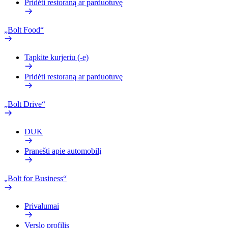
Pridėti restoraną ar parduotuvę
„Bolt Food“
Tapkite kurjeriu (-e)
Pridėti restoraną ar parduotuvę
„Bolt Drive“
DUK
Pranešti apie automobilį
„Bolt for Business“
Privalumai
Verslo profilis