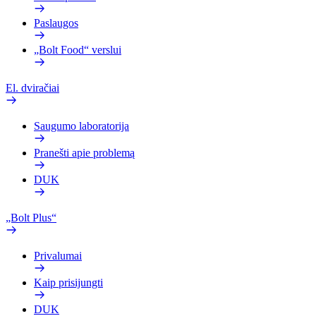
Paslaugos
„Bolt Food“ verslui
El. dviračiai
Saugumo laboratorija
Pranešti apie problemą
DUK
„Bolt Plus“
Privalumai
Kaip prisijungti
DUK