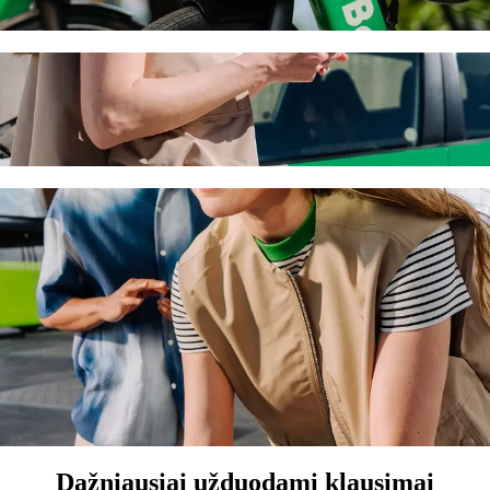
n Department keliaukite su „Bolt“
kainą? Rinkitės „Bolt“ pavėžėjimo paslaugas. Su „Bolt“ kelionė truks 
l Registry and Migration Department
.
štinimas vaikui.
ms.
o priemonių, pritaikytų vežimėliui (Pritaikyta vežimėliui).
ilį – kainuos mažiau.
Dažniausiai užduodami klausimai