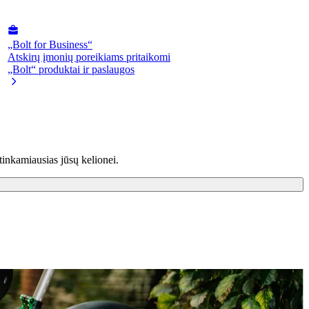
„Bolt for Business“
Atskirų įmonių poreikiams pritaikomi
„Bolt“ produktai ir paslaugos
tinkamiausias jūsų kelionei.