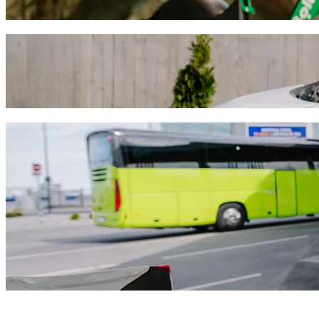
Atsisiųsti programėlę „Bolt“
Nuo Jumbo iki Civil Registry and Migratio
Norite pasiekti Civil Registry and Migration Department už geresnę 
bebūtų, rasime jums tinkamiausią transporto priemonę.
Atsisiųsti programėlę „Bolt“
„Bolt“ paslaugos kelionei iš Jumbo į Civi
Daug bagažo? Rinkitės „XL“ kategoriją – joje telpa iki 6 keleivių.
Norite atvykti stilingai? Išbandykite „Bolt“ premium automobilius
Keliausite su vaikais? Išsikvieskite automobilį, kuriame bus paauk
Keliausite su augintiniais? Išbandykite keliones, skirtas augintinia
Reikia papildomos pagalbos? Kategorijoje „Assist“ rasite transport
Nebrangios kelionės? Rinkitės kompaktišką „Bolt Basic“ automob
Atsisiųsti programėlę „Bolt“