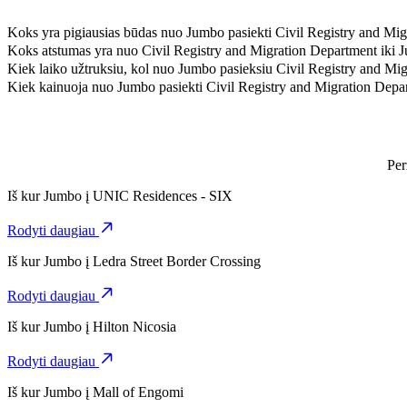
Koks yra pigiausias būdas nuo Jumbo pasiekti Civil Registry and Mi
Pasirinkdami kategoriją 4-Seater, nuo Jumbo iki Civil Registry and 
Koks atstumas yra nuo Civil Registry and Migration Department iki 
Nuo Jumbo iki Civil Registry and Migration Department yra maždaug
Kiek laiko užtruksiu, kol nuo Jumbo pasieksiu Civil Registry and Mi
Pasirinkdami kategoriją 4-Seater, nuo Jumbo iki Civil Registry and 
Kiek kainuoja nuo Jumbo pasiekti Civil Registry and Migration Depa
Pasirinkdami kategoriją 4-Seater, už kelionę nuo Jumbo iki Civil R
Per
Iš kur
Jumbo
į
UNIC Residences - SIX
Rodyti daugiau
Iš kur
Jumbo
į
Ledra Street Border Crossing
Rodyti daugiau
Iš kur
Jumbo
į
Hilton Nicosia
Rodyti daugiau
Iš kur
Jumbo
į
Mall of Engomi