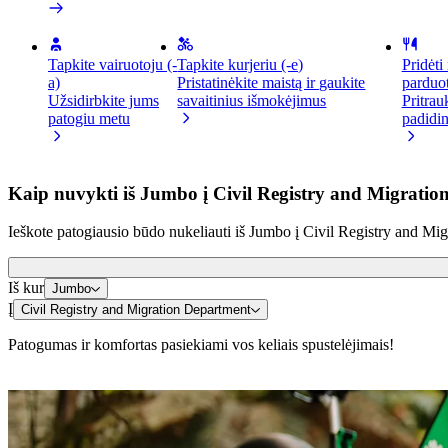
Tapkite vairuotoju (-
Tapkite kurjeriu (-e)
Pridėti
a)
Pristatinėkite maistą ir gaukite
parduo
Užsidirbkite jums
savaitinius išmokėjimus
Pritrau
patogiu metu
padidin
Kaip nuvykti iš Jumbo į Civil Registry and Migratio
Ieškote patogiausio būdo nukeliauti iš Jumbo į Civil Registry and Migr
Iš kur
Jumbo
Į
Civil Registry and Migration Department
Patogumas ir komfortas pasiekiami vos keliais spustelėjimais!
Paspirtukai ir el. dviračiai
Mieste keliaukite paspirtuku arba el. dviračiu