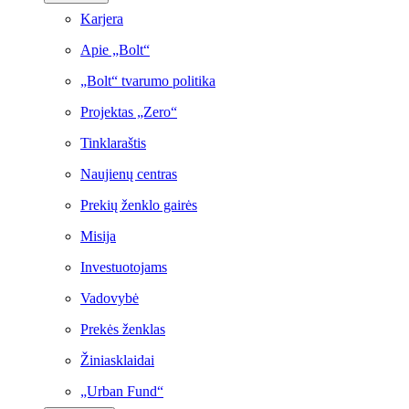
Karjera
Apie „Bolt“
„Bolt“ tvarumo politika
Projektas „Zero“
Tinklaraštis
Naujienų centras
Prekių ženklo gairės
Misija
Investuotojams
Vadovybė
Prekės ženklas
Žiniasklaidai
„Urban Fund“