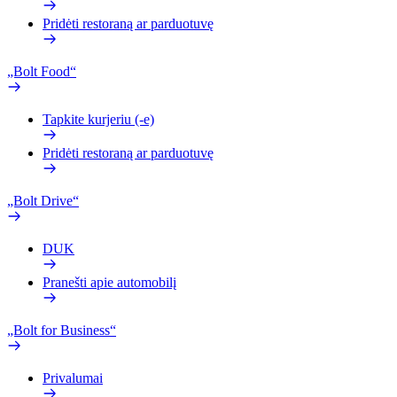
Pridėti restoraną ar parduotuvę
„Bolt Food“
Tapkite kurjeriu (-e)
Pridėti restoraną ar parduotuvę
„Bolt Drive“
DUK
Pranešti apie automobilį
„Bolt for Business“
Privalumai