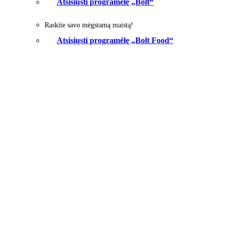
Atsisiųsti programėlę „Bolt“
Raskite savo mėgstamą maistą!
Atsisiųsti programėlę „Bolt Food“