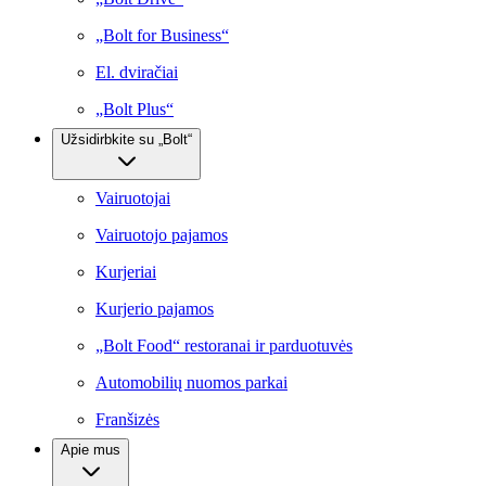
„Bolt for Business“
El. dviračiai
„Bolt Plus“
Užsidirbkite su „Bolt“
Vairuotojai
Vairuotojo pajamos
Kurjeriai
Kurjerio pajamos
„Bolt Food“ restoranai ir parduotuvės
Automobilių nuomos parkai
Franšizės
Apie mus