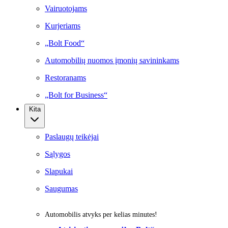
Vairuotojams
Kurjeriams
„Bolt Food“
Automobilių nuomos įmonių savininkams
Restoranams
„Bolt for Business“
Kita
Paslaugų teikėjai
Sąlygos
Slapukai
Saugumas
Automobilis atvyks per kelias minutes!