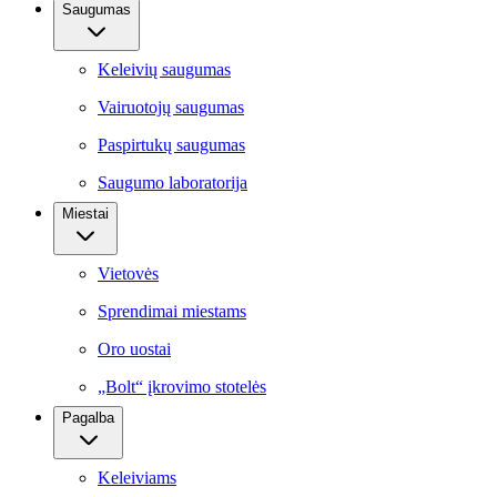
Saugumas
Keleivių saugumas
Vairuotojų saugumas
Paspirtukų saugumas
Saugumo laboratorija
Miestai
Vietovės
Sprendimai miestams
Oro uostai
„Bolt“ įkrovimo stotelės
Pagalba
Keleiviams