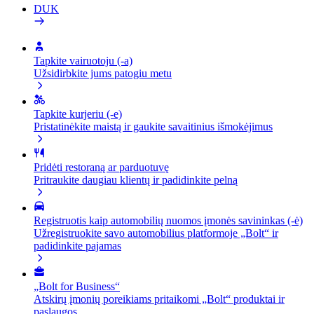
DUK
Tapkite vairuotoju (-a)
Užsidirbkite jums patogiu metu
Tapkite kurjeriu (-e)
Pristatinėkite maistą ir gaukite savaitinius išmokėjimus
Pridėti restoraną ar parduotuvę
Pritraukite daugiau klientų ir padidinkite pelną
Registruotis kaip automobilių nuomos įmonės savininkas (-ė)
Užregistruokite savo automobilius platformoje „Bolt“ ir
padidinkite pajamas
„Bolt for Business“
Atskirų įmonių poreikiams pritaikomi „Bolt“ produktai ir
paslaugos