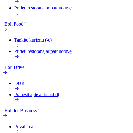
Pridėti restoraną ar parduotuvę
„Bolt Food“
Tapkite kurjeriu (-e)
Pridėti restoraną ar parduotuvę
„Bolt Drive“
DUK
Pranešti apie automobilį
„Bolt for Business“
Privalumai