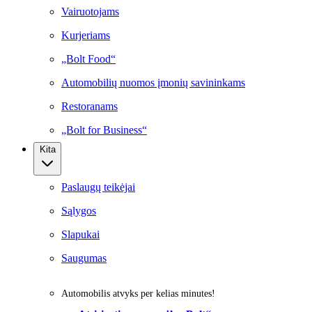
Vairuotojams
Kurjeriams
„Bolt Food“
Automobilių nuomos įmonių savininkams
Restoranams
„Bolt for Business“
Kita
Paslaugų teikėjai
Sąlygos
Slapukai
Saugumas
Automobilis atvyks per kelias minutes!