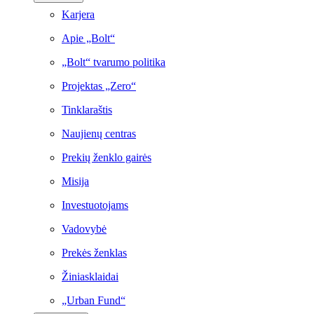
Karjera
Apie „Bolt“
„Bolt“ tvarumo politika
Projektas „Zero“
Tinklaraštis
Naujienų centras
Prekių ženklo gairės
Misija
Investuotojams
Vadovybė
Prekės ženklas
Žiniasklaidai
„Urban Fund“