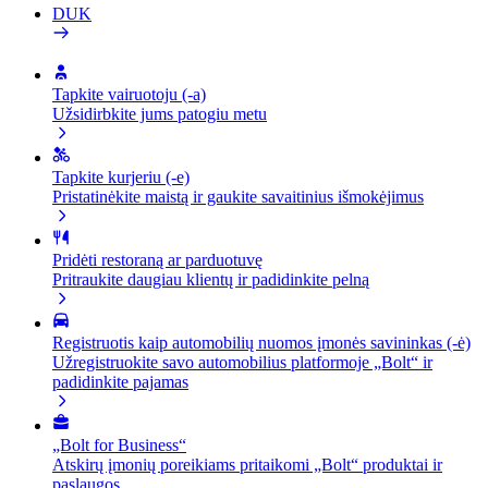
DUK
Tapkite vairuotoju (-a)
Užsidirbkite jums patogiu metu
Tapkite kurjeriu (-e)
Pristatinėkite maistą ir gaukite savaitinius išmokėjimus
Pridėti restoraną ar parduotuvę
Pritraukite daugiau klientų ir padidinkite pelną
Registruotis kaip automobilių nuomos įmonės savininkas (-ė)
Užregistruokite savo automobilius platformoje „Bolt“ ir
padidinkite pajamas
„Bolt for Business“
Atskirų įmonių poreikiams pritaikomi „Bolt“ produktai ir
paslaugos