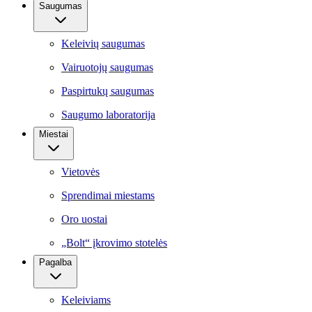
Saugumas
Keleivių saugumas
Vairuotojų saugumas
Paspirtukų saugumas
Saugumo laboratorija
Miestai
Vietovės
Sprendimai miestams
Oro uostai
„Bolt“ įkrovimo stotelės
Pagalba
Keleiviams