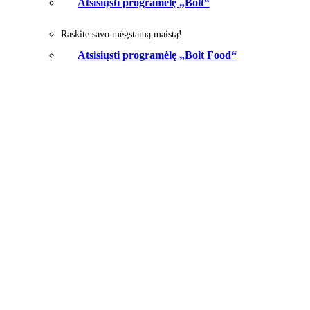
Atsisiųsti programėlę „Bolt“
Raskite savo mėgstamą maistą!
Atsisiųsti programėlę „Bolt Food“