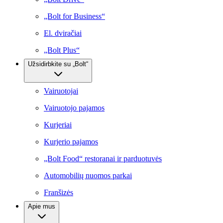
„Bolt for Business“
El. dviračiai
„Bolt Plus“
Užsidirbkite su „Bolt“
Vairuotojai
Vairuotojo pajamos
Kurjeriai
Kurjerio pajamos
„Bolt Food“ restoranai ir parduotuvės
Automobilių nuomos parkai
Franšizės
Apie mus