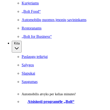
Kurjeriams
„Bolt Food“
Automobilių nuomos įmonių savininkams
Restoranams
„Bolt for Business“
Kita
Paslaugų teikėjai
Sąlygos
Slapukai
Saugumas
Automobilis atvyks per kelias minutes!
Atsisiųsti programėlę „Bolt“