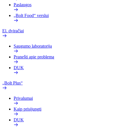
Paslaugos
„Bolt Food“ verslui
El. dviračiai
Saugumo laboratorija
Pranešti apie problemą
DUK
„Bolt Plus“
Privalumai
Kaip prisijungti
DUK