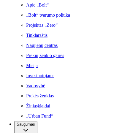
Apie „Bolt“
„Bolt“ tvarumo politika
Projektas „Zero“
Tinklaraštis
Naujienų centras
Prekių ženklo gairės
Misija
Investuotojams
Vadovybė
Prekės ženklas
Žiniasklaidai
„Urban Fund“
Saugumas