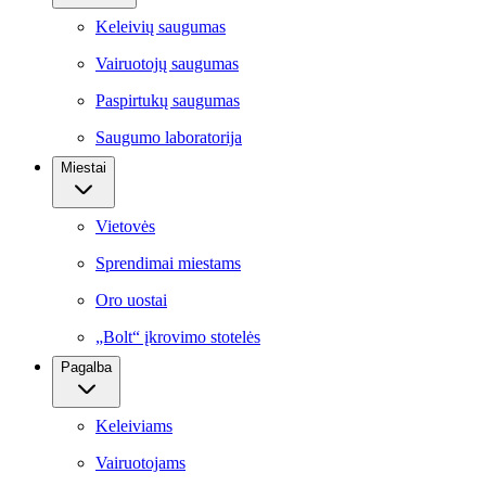
Keleivių saugumas
Vairuotojų saugumas
Paspirtukų saugumas
Saugumo laboratorija
Miestai
Vietovės
Sprendimai miestams
Oro uostai
„Bolt“ įkrovimo stotelės
Pagalba
Keleiviams
Vairuotojams