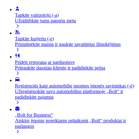
Tapkite vairuotoju (-a)
Užsidirbkite jums patogiu metu
Tapkite kurjeriu (-e)
Pristatinėkite maistą ir gaukite savaitinius išmokėjimus
Pridėti restoraną ar parduotuvę
Pritraukite daugiau klientų ir padidinkite pelną
Registruotis kaip automobilių nuomos įmonės savininkas (-ė)
Užregistruokite savo automobilius platformoje „Bolt“ ir
padidinkite pajamas
„Bolt for Business“
Atskirų įmonių poreikiams pritaikomi „Bolt“ produktai ir
paslaugos