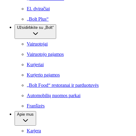
El. dviračiai
„Bolt Plus“
Užsidirbkite su „Bolt“
Vairuotojai
Vairuotojo pajamos
Kurjeriai
Kurjerio pajamos
„Bolt Food“ restoranai ir parduotuvės
Automobilių nuomos parkai
Franšizės
Apie mus
Karjera