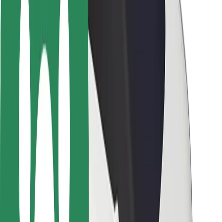
Keleivių saugumas
Vairuotojų saugumas
Paspirtukų saugumas
Saugumo laboratorija
Miestai
Vietovės
Sprendimai miestams
Oro uostai
„Bolt“ įkrovimo stotelės
Pagalba
Keleiviams
Vairuotojams