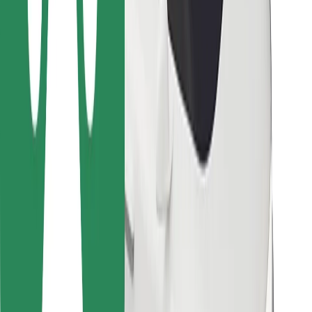
Kurjeriams
„Bolt Food“
Automobilių nuomos įmonių savininkams
Restoranams
„Bolt for Business“
Kita
Paslaugų teikėjai
Sąlygos
Slapukai
Saugumas
Automobilis atvyks per kelias minutes!
Atsisiųsti programėlę „Bolt“