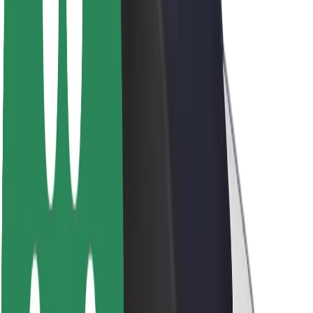
Apie „Bolt“
„Bolt“ tvarumo politika
Projektas „Zero“
Tinklaraštis
Naujienų centras
Prekių ženklo gairės
Misija
Investuotojams
Vadovybė
Prekės ženklas
Žiniasklaidai
„Urban Fund“
Saugumas