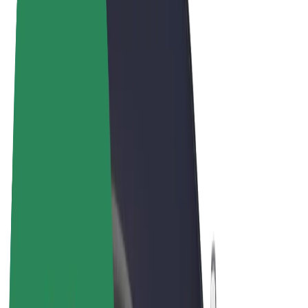
Sąlygos
Privatumas
Slapukai
© 2026 Bolt Technology OÜ
Paslaugos
Kelionės
Paspirtukai
„Bolt Market“
„Bolt Food“
„Bolt Drive“
„Bolt for Business“