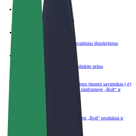
Tapkite vairuotoju (-a)
Užsidirbkite jums patogiu metu
Tapkite kurjeriu (-e)
Pristatinėkite maistą ir gaukite savaitinius išmokėjimus
Pridėti restoraną ar parduotuvę
Pritraukite daugiau klientų ir padidinkite pelną
Registruotis kaip automobilių nuomos įmonės savininkas (-ė)
Užregistruokite savo automobilius platformoje „Bolt“ ir
padidinkite pajamas
„Bolt for Business“
Atskirų įmonių poreikiams pritaikomi „Bolt“ produktai ir
paslaugos