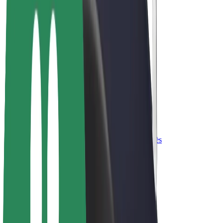
El. dviračiai
„Bolt Plus“
Užsidirbkite su „Bolt“
Vairuotojai
Vairuotojo pajamos
Kurjeriai
Kurjerio pajamos
„Bolt Food“ restoranai ir parduotuvės
Automobilių nuomos parkai
Franšizės
Apie mus
Karjera