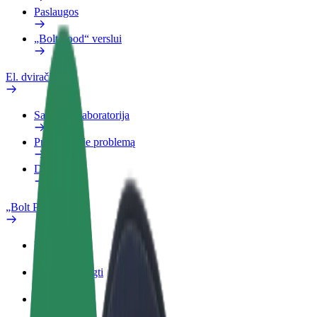
Paslaugos
„Bolt Food“ verslui
El. dviračiai
Saugumo laboratorija
Pranešti apie problemą
DUK
„Bolt Plus“
Privalumai
Kaip prisijungti
DUK