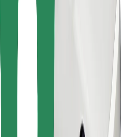
Raskite savo mėgstamą maistą!
Atsisiųsti programėlę „Bolt Food“