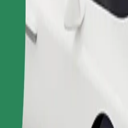
Užsisakyti kelionę