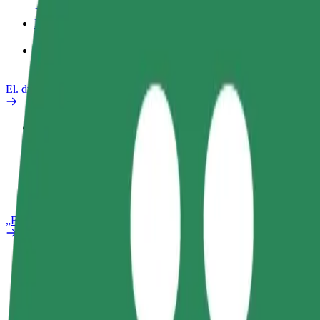
Paslaugos
„Bolt Food“ verslui
El. dviračiai
Saugumo laboratorija
Pranešti apie problemą
DUK
„Bolt Plus“
Privalumai
Kaip prisijungti
DUK