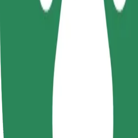
Numatoma kelionės trukmė
10 min.
Numatomas atstumas
3,8 km
Keleiviai
1-4
Numatoma kaina
9,60 PLN
„Comfort“
Didesni automobiliai, kuriuose daugiau erdvės kojoms ir lagaminams
Numatoma kelionės trukmė
10 min.