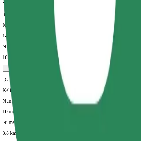
Numatomas atstumas
3,8 km
Keleiviai
1-4
Numatoma kaina
18,30 PLN
„Green“
Kelionės hibridinėmis ir elektra varomomis transporto priemonėmis
Numatoma kelionės trukmė
10 min.
Numatomas atstumas
3,8 km