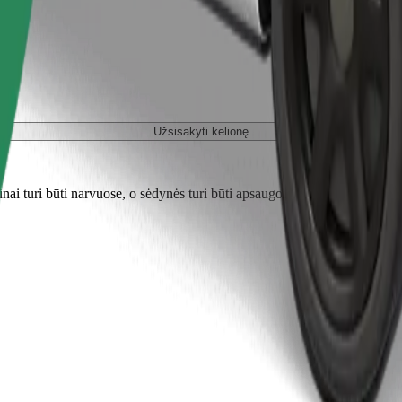
Užsisakyti kelionę
nai turi būti narvuose, o sėdynės turi būti apsaugotos antklode ar pagal