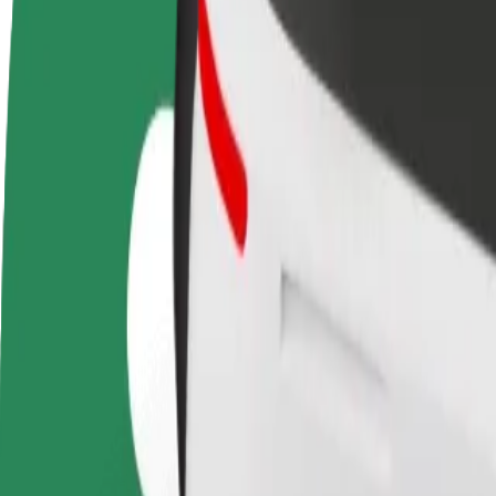
DUK
Tapkite vairuotoju (-
Tapkite kurjeriu (-e)
Pridėti
a)
Pristatinėkite maistą ir gaukite
parduo
Užsidirbkite jums
savaitinius išmokėjimus
Pritrau
patogiu metu
padidin
Kaip nuvykti iš Arlanda Express į Kista Galleria | „B
Ieškote patogiausio būdo nukeliauti iš Arlanda Express į Kista Galleria
Iš kur
Arlanda Express
Į
Kista Galleria
Patogumas ir komfortas pasiekiami vos keliais spustelėjimais!
„Bolt“