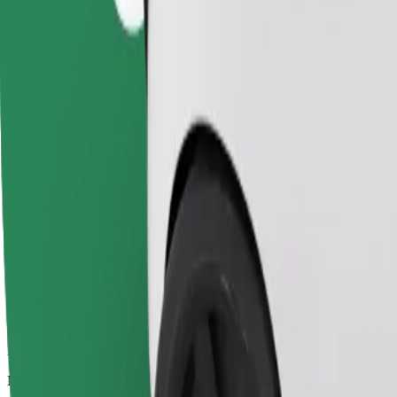
Patikimos kelionės įprastais vidutinio dydžio automobiliais
Numatoma kelionės trukmė
17 min.
Numatomas atstumas
14,1 km
Keleiviai
1-4
Numatoma kaina
237,90 SEK
Kėdutė vaikui
Kūdikio kėdutė su diržais užtikrina saugią kelionę 2–6 metų vaikams (m
Numatoma kelionės trukmė