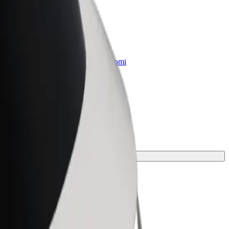
„Bolt for Business“
Atskirų įmonių poreikiams pritaikomi
„Bolt“ produktai ir paslaugos
ų kelionei.