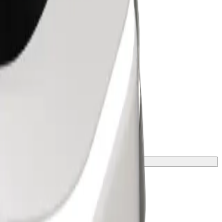
aus, svorio ir ūgio apribojimus.