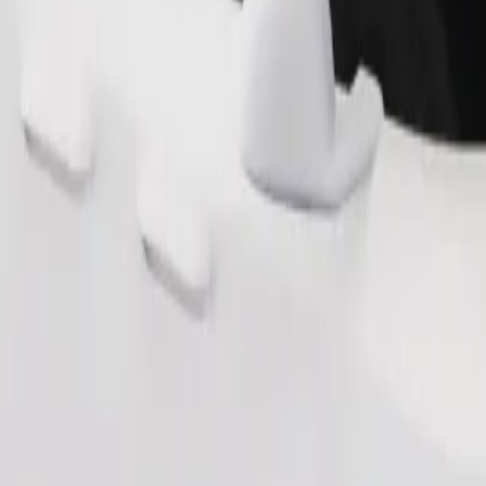
Užsisakyti kelionę
aždaug 10–30 kg). Susisiekite su vairuotoju ir sužinokite tikslius amži