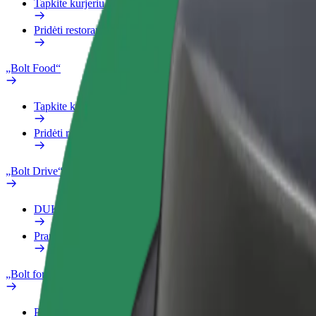
Tapkite kurjeriu (-e)
Pridėti restoraną ar parduotuvę
„Bolt Food“
Tapkite kurjeriu (-e)
Pridėti restoraną ar parduotuvę
„Bolt Drive“
DUK
Pranešti apie automobilį
„Bolt for Business“
Privalumai