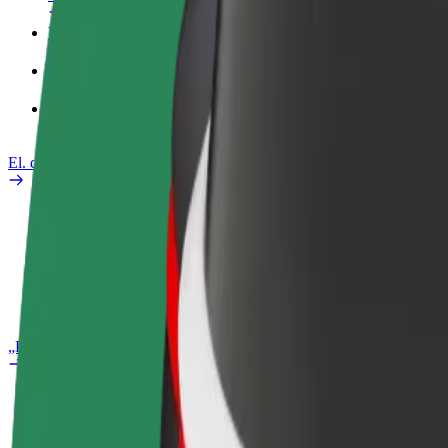
Verslo profilis
Paslaugos
„Bolt Food“ verslui
El. dviračiai
Saugumo laboratorija
Pranešti apie problemą
DUK
„Bolt Plus“
Privalumai
Kaip prisijungti