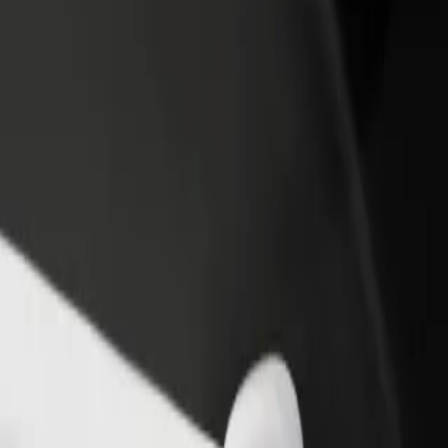
 restoraną ar
Registruotis kaip automobilių nuomos įmonės
tuvę
savininkas (-ė)
kite daugiau klientų ir
Užregistruokite savo automobilius platformoje
kite pelną
„Bolt“ ir padidinkite pajamas
olt“
? Peržiūrėkite mūsų teikiamas paslaugas ir išsirinkite tinkamiausias jūs
Atsisiųsti programėlę