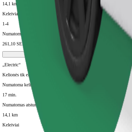
14,1 km
Keleiviai
1-4
Numatoma kaina
261,10 SEK
„Electric“
Kelionės tik elektra varomais automobiliais
Numatoma kelionės trukmė
17 min.
Numatomas atstumas
14,1 km
Keleiviai