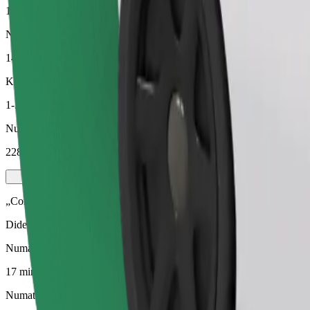
17 min.
Numatomas atstumas
14,1 km
Keleiviai
1-3
Numatoma kaina
228,40 SEK
„Comfort“
Didesni automobiliai, kuriuose daugiau erdvės kojoms ir lagaminams
Numatoma kelionės trukmė
17 min.
Numatomas atstumas