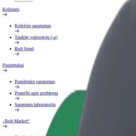
Kelionės
Keleivių saugumas
Tapkite vairuotoju (-a)
Bolt Send
Paspirtukai
Paspirtukų saugumas
Pranešti apie problemą
Saugumo laboratorija
„Bolt Market“