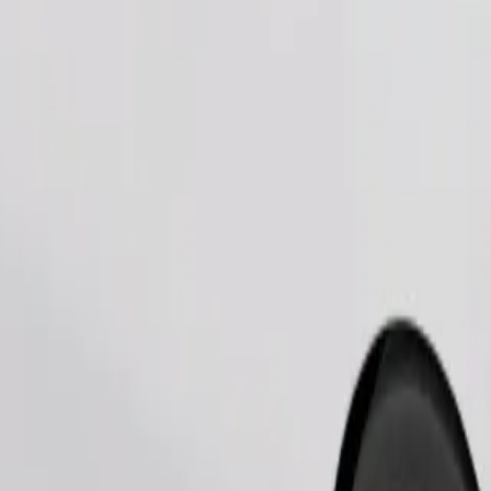
Užsisakyti kelionę