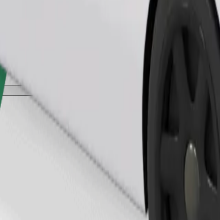
Užsisakyti kelionę