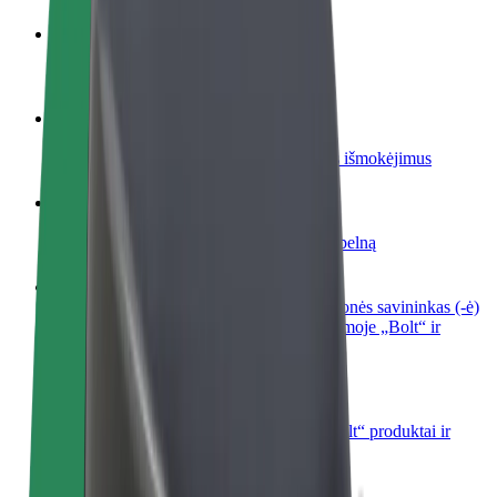
Tapkite vairuotoju (-a)
Užsidirbkite jums patogiu metu
Tapkite kurjeriu (-e)
Pristatinėkite maistą ir gaukite savaitinius išmokėjimus
Pridėti restoraną ar parduotuvę
Pritraukite daugiau klientų ir padidinkite pelną
Registruotis kaip automobilių nuomos įmonės savininkas (-ė)
Užregistruokite savo automobilius platformoje „Bolt“ ir
padidinkite pajamas
„Bolt for Business“
Atskirų įmonių poreikiams pritaikomi „Bolt“ produktai ir
paslaugos