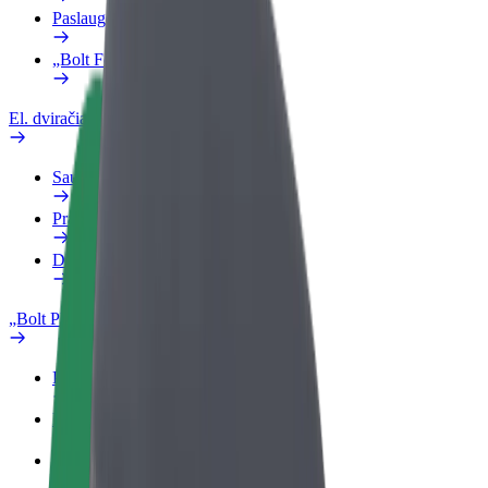
Paslaugos
„Bolt Food“ verslui
El. dviračiai
Saugumo laboratorija
Pranešti apie problemą
DUK
„Bolt Plus“
Privalumai
Kaip prisijungti
DUK