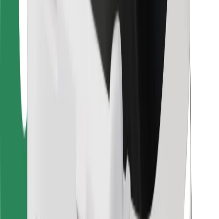
Kurjeriams
„Bolt Food“
Automobilių nuomos įmonių savininkams
Restoranams
„Bolt for Business“
Kita
Paslaugų teikėjai
Sąlygos
Slapukai
Saugumas
Automobilis atvyks per kelias minutes!
Atsisiųsti programėlę „Bolt“