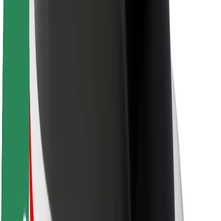
Apie „Bolt“
„Bolt“ tvarumo politika
Projektas „Zero“
Tinklaraštis
Naujienų centras
Prekių ženklo gairės
Misija
Investuotojams
Vadovybė
Prekės ženklas
Žiniasklaidai
„Urban Fund“
Saugumas