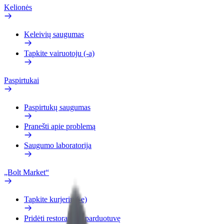
Kelionės
Keleivių saugumas
Tapkite vairuotoju (-a)
Paspirtukai
Paspirtukų saugumas
Pranešti apie problemą
Saugumo laboratorija
„Bolt Market“
Tapkite kurjeriu (-e)
Pridėti restoraną ar parduotuvę