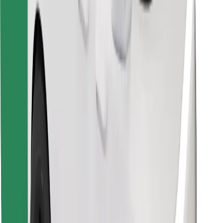
Raskite savo mėgstamą maistą!
Atsisiųsti programėlę „Bolt Food“