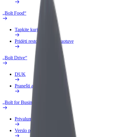
„Bolt Food“
Tapkite kurjeriu (-e)
Pridėti restoraną ar parduotuvę
„Bolt Drive“
DUK
Pranešti apie automobilį
„Bolt for Business“
Privalumai
Verslo profilis