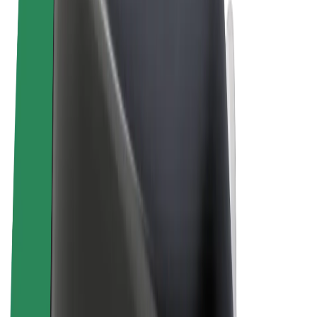
Sąlygos
Privatumas
Slapukai
© 2026 Bolt Technology OÜ
Paslaugos
Kelionės
Paspirtukai
„Bolt Market“
„Bolt Food“
„Bolt Drive“
„Bolt for Business“