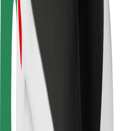
Keleivių saugumas
Vairuotojų saugumas
Paspirtukų saugumas
Saugumo laboratorija
Miestai
Vietovės
Sprendimai miestams
Oro uostai
„Bolt“ įkrovimo stotelės
Pagalba
Keleiviams
Vairuotojams