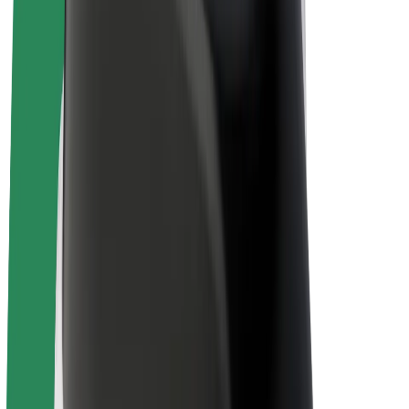
El. dviračiai
„Bolt Plus“
Užsidirbkite su „Bolt“
Vairuotojai
Vairuotojo pajamos
Kurjeriai
Kurjerio pajamos
„Bolt Food“ restoranai ir parduotuvės
Automobilių nuomos parkai
Franšizės
Apie mus
Karjera