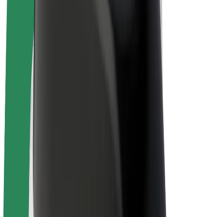
„Bolt for Business“
El. dviračiai
„Bolt Plus“
Užsidirbkite su „Bolt“
Vairuotojai
Vairuotojo pajamos
Kurjeriai
Kurjerio pajamos
„Bolt Food“ restoranai ir parduotuvės
Automobilių nuomos parkai
Franšizės
Apie mus