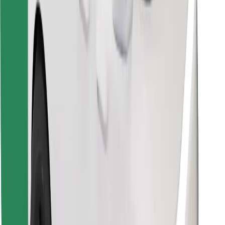
Atsisiųsti programėlę „Bolt“
Raskite savo mėgstamą maistą!
Atsisiųsti programėlę „Bolt Food“