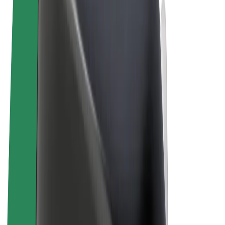
Sąlygos
Privatumas
Slapukai
© 2026 Bolt Technology OÜ
Paslaugos
Kelionės
Paspirtukai
„Bolt Market“
„Bolt Food“
„Bolt Drive“