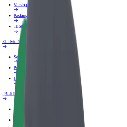
Verslo profilis
Paslaugos
„Bolt Food“ verslui
El. dviračiai
Saugumo laboratorija
Pranešti apie problemą
DUK
„Bolt Plus“
Privalumai
Kaip prisijungti