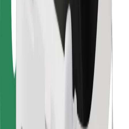
Vairuotojams
Kurjeriams
„Bolt Food“
Automobilių nuomos įmonių savininkams
Restoranams
„Bolt for Business“
Kita
Paslaugų teikėjai
Sąlygos
Slapukai
Saugumas
Automobilis atvyks per kelias minutes!