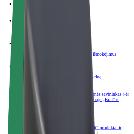
DUK
Tapkite vairuotoju (-a)
Užsidirbkite jums patogiu metu
Tapkite kurjeriu (-e)
Pristatinėkite maistą ir gaukite savaitinius išmokėjimus
Pridėti restoraną ar parduotuvę
Pritraukite daugiau klientų ir padidinkite pelną
Registruotis kaip automobilių nuomos įmonės savininkas (-ė)
Užregistruokite savo automobilius platformoje „Bolt“ ir
padidinkite pajamas
„Bolt for Business“
Atskirų įmonių poreikiams pritaikomi „Bolt“ produktai ir
paslaugos