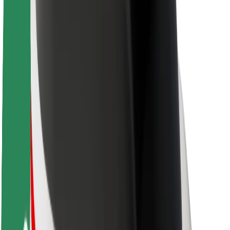
Karjera
Apie „Bolt“
„Bolt“ tvarumo politika
Projektas „Zero“
Tinklaraštis
Naujienų centras
Prekių ženklo gairės
Misija
Investuotojams
Vadovybė
Prekės ženklas
Žiniasklaidai
„Urban Fund“