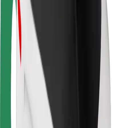
Saugumas
Keleivių saugumas
Vairuotojų saugumas
Paspirtukų saugumas
Saugumo laboratorija
Miestai
Vietovės
Sprendimai miestams
Oro uostai
„Bolt“ įkrovimo stotelės
Pagalba
Keleiviams