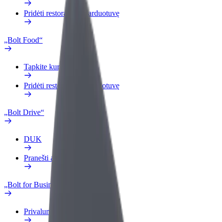
Pridėti restoraną ar parduotuvę
„Bolt Food“
Tapkite kurjeriu (-e)
Pridėti restoraną ar parduotuvę
„Bolt Drive“
DUK
Pranešti apie automobilį
„Bolt for Business“
Privalumai