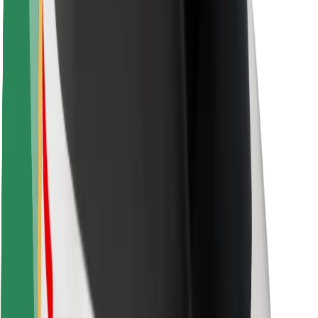
Keleivių saugumas
Vairuotojų saugumas
Paspirtukų saugumas
Saugumo laboratorija
Miestai
Vietovės
Sprendimai miestams
Oro uostai
„Bolt“ įkrovimo stotelės
Pagalba
Keleiviams
Vairuotojams