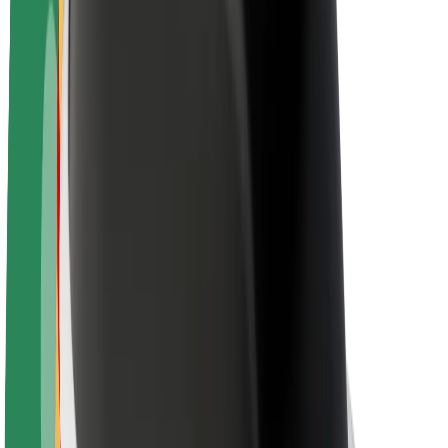
Apie „Bolt“
„Bolt“ tvarumo politika
Projektas „Zero“
Tinklaraštis
Naujienų centras
Prekių ženklo gairės
Misija
Investuotojams
Vadovybė
Prekės ženklas
Žiniasklaidai
„Urban Fund“
Saugumas