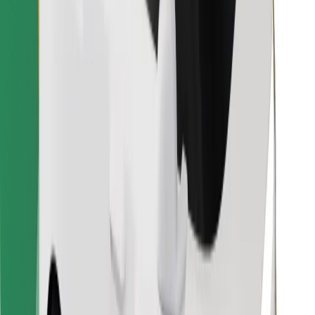
Raskite savo mėgstamą maistą!
Atsisiųsti programėlę „Bolt Food“