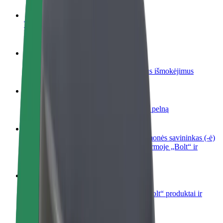
Tapkite vairuotoju (-a)
Užsidirbkite jums patogiu metu
Tapkite kurjeriu (-e)
Pristatinėkite maistą ir gaukite savaitinius išmokėjimus
Pridėti restoraną ar parduotuvę
Pritraukite daugiau klientų ir padidinkite pelną
Registruotis kaip automobilių nuomos įmonės savininkas (-ė)
Užregistruokite savo automobilius platformoje „Bolt“ ir
padidinkite pajamas
„Bolt for Business“
Atskirų įmonių poreikiams pritaikomi „Bolt“ produktai ir
paslaugos