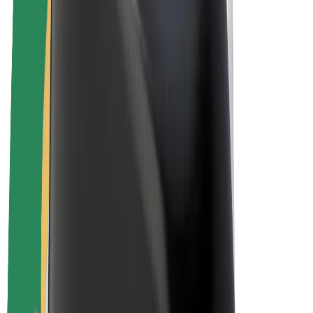
El. dviračiai
„Bolt Plus“
Užsidirbkite su „Bolt“
Vairuotojai
Vairuotojo pajamos
Kurjeriai
Kurjerio pajamos
„Bolt Food“ restoranai ir parduotuvės
Automobilių nuomos parkai
Franšizės
Apie mus
Karjera