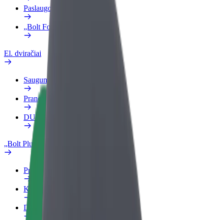
Paslaugos
„Bolt Food“ verslui
El. dviračiai
Saugumo laboratorija
Pranešti apie problemą
DUK
„Bolt Plus“
Privalumai
Kaip prisijungti
DUK