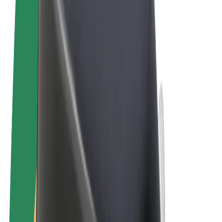
Sąlygos
Privatumas
Slapukai
© 2026 Bolt Technology OÜ
Paslaugos
Kelionės
Paspirtukai
„Bolt Market“
„Bolt Food“
„Bolt Drive“
„Bolt for Business“