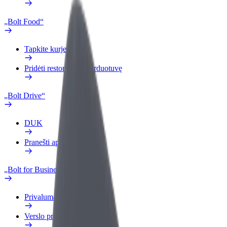
„Bolt Food“
Tapkite kurjeriu (-e)
Pridėti restoraną ar parduotuvę
„Bolt Drive“
DUK
Pranešti apie automobilį
„Bolt for Business“
Privalumai
Verslo profilis