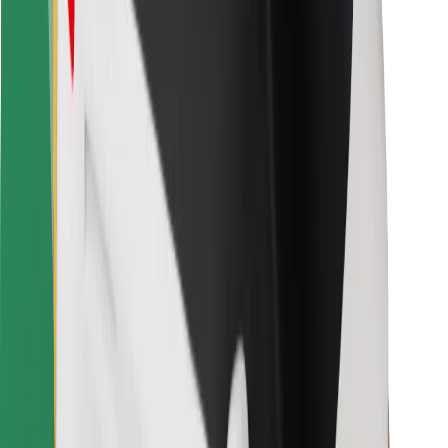
Kurjeriams
„Bolt Food“
Automobilių nuomos įmonių savininkams
Restoranams
„Bolt for Business“
Kita
Paslaugų teikėjai
Sąlygos
Slapukai
Saugumas
Automobilis atvyks per kelias minutes!
Atsisiųsti programėlę „Bolt“