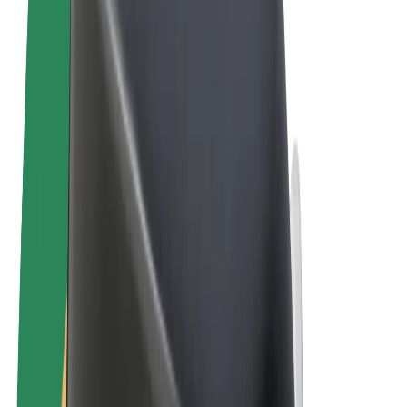
Sąlygos
Privatumas
Slapukai
© 2026 Bolt Technology OÜ
Paslaugos
Kelionės
Paspirtukai
„Bolt Market“
„Bolt Food“
„Bolt Drive“