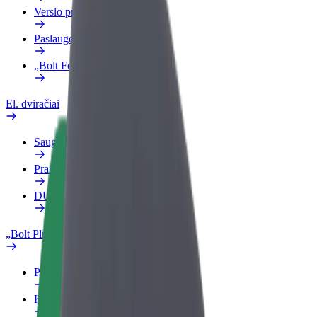
Verslo profilis
Paslaugos
„Bolt Food“ verslui
El. dviračiai
Saugumo laboratorija
Pranešti apie problemą
DUK
„Bolt Plus“
Privalumai
Kaip prisijungti