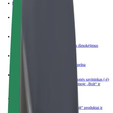
DUK
Tapkite vairuotoju (-a)
Užsidirbkite jums patogiu metu
Tapkite kurjeriu (-e)
Pristatinėkite maistą ir gaukite savaitinius išmokėjimus
Pridėti restoraną ar parduotuvę
Pritraukite daugiau klientų ir padidinkite pelną
Registruotis kaip automobilių nuomos įmonės savininkas (-ė)
Užregistruokite savo automobilius platformoje „Bolt“ ir
padidinkite pajamas
„Bolt for Business“
Atskirų įmonių poreikiams pritaikomi „Bolt“ produktai ir
paslaugos