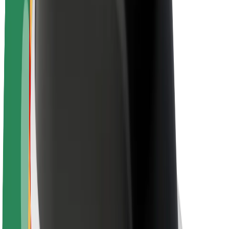
Karjera
Apie „Bolt“
„Bolt“ tvarumo politika
Projektas „Zero“
Tinklaraštis
Naujienų centras
Prekių ženklo gairės
Misija
Investuotojams
Vadovybė
Prekės ženklas
Žiniasklaidai
„Urban Fund“