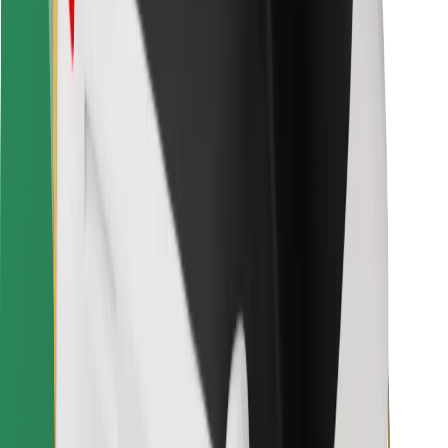
Vairuotojams
Kurjeriams
„Bolt Food“
Automobilių nuomos įmonių savininkams
Restoranams
„Bolt for Business“
Kita
Paslaugų teikėjai
Sąlygos
Slapukai
Saugumas
Automobilis atvyks per kelias minutes!