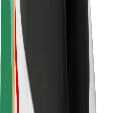
Saugumas
Keleivių saugumas
Vairuotojų saugumas
Paspirtukų saugumas
Saugumo laboratorija
Miestai
Vietovės
Sprendimai miestams
Oro uostai
„Bolt“ įkrovimo stotelės
Pagalba
Keleiviams