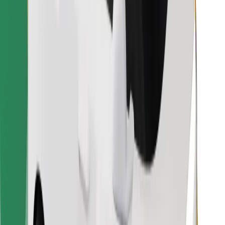
Atsisiųsti programėlę „Bolt“
Raskite savo mėgstamą maistą!
Atsisiųsti programėlę „Bolt Food“