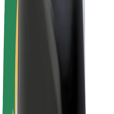
„Bolt for Business“
El. dviračiai
„Bolt Plus“
Užsidirbkite su „Bolt“
Vairuotojai
Vairuotojo pajamos
Kurjeriai
Kurjerio pajamos
„Bolt Food“ restoranai ir parduotuvės
Automobilių nuomos parkai
Franšizės
Apie mus