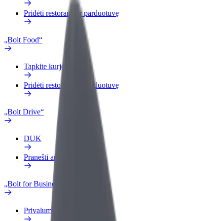
Pridėti restoraną ar parduotuvę
„Bolt Food“
Tapkite kurjeriu (-e)
Pridėti restoraną ar parduotuvę
„Bolt Drive“
DUK
Pranešti apie automobilį
„Bolt for Business“
Privalumai