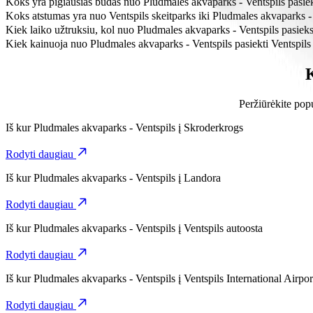
Koks yra pigiausias būdas nuo Pludmales akvaparks - Ventspils pasiek
Pasirinkdami kategoriją Bolt, nuo Pludmales akvaparks - Ventspils ik
Koks atstumas yra nuo Ventspils skeitparks iki Pludmales akvaparks -
Nuo Pludmales akvaparks - Ventspils iki Ventspils skeitparks yra ma
Kiek laiko užtruksiu, kol nuo Pludmales akvaparks - Ventspils pasieks
Pasirinkdami kategoriją Bolt, nuo Pludmales akvaparks - Ventspils iki
Kiek kainuoja nuo Pludmales akvaparks - Ventspils pasiekti Ventspils
Pasirinkdami kategoriją Bolt, už kelionę nuo Pludmales akvaparks - 
K
Peržiūrėkite popu
Iš kur
Pludmales akvaparks - Ventspils
į
Skroderkrogs
Rodyti daugiau
Iš kur
Pludmales akvaparks - Ventspils
į
Landora
Rodyti daugiau
Iš kur
Pludmales akvaparks - Ventspils
į
Ventspils autoosta
Rodyti daugiau
Iš kur
Pludmales akvaparks - Ventspils
į
Ventspils International Airpor
Rodyti daugiau