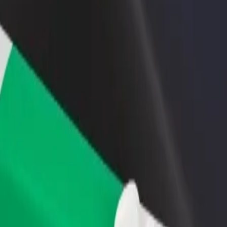
 restoraną ar
Registruotis kaip automobilių nuomos įmonės
tuvę
savininkas (-ė)
kite daugiau klientų ir
Užregistruokite savo automobilius platformoje
kite pelną
„Bolt“ ir padidinkite pajamas
spils skeitparks | „Bolt“
į Ventspils skeitparks? Peržiūrėkite mūsų teikiamas paslaugas ir išsirin
Atsisiųsti programėlę