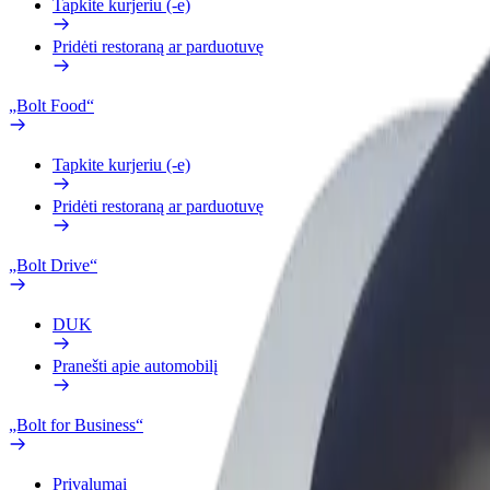
Tapkite kurjeriu (-e)
Pridėti restoraną ar parduotuvę
„Bolt Food“
Tapkite kurjeriu (-e)
Pridėti restoraną ar parduotuvę
„Bolt Drive“
DUK
Pranešti apie automobilį
„Bolt for Business“
Privalumai