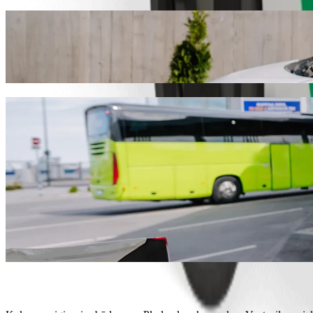
Nuo Pludmales akvaparks - Ventspils iki Ve
Norite pasiekti Ventspils skeitparks už geresnę kainą? Rinkitės „Bol
tinkamiausią transporto priemonę.
Atsisiųsti programėlę „Bolt“
„Bolt“ paslaugos kelionei iš Pludmales akva
Daug bagažo? Rinkitės „XL“ kategoriją – joje telpa iki 6 keleivių.
Norite atvykti stilingai? Išbandykite „Bolt“ premium automobilius
Keliausite su vaikais? Išsikvieskite automobilį, kuriame bus paauk
Keliausite su augintiniais? Išbandykite keliones, skirtas augintinia
Reikia papildomos pagalbos? Kategorijoje „Assist“ rasite transport
Nebrangios kelionės? Rinkitės kompaktišką „Bolt Basic“ automob
Atsisiųsti programėlę „Bolt“