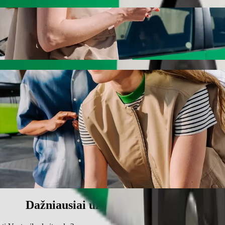
ntspils skeitparks keliaukite su „Bolt“
t“ pavėžėjimo paslaugas. Su „Bolt“ kelionė truks apie 6 min. ir kainuo
parks - Ventspils į Ventspils skeitparks
.
štinimas vaikui.
ms.
o priemonių, pritaikytų vežimėliui (Pritaikyta vežimėliui).
ilį – kainuos mažiau.
Dažniausiai užduodami klausimai