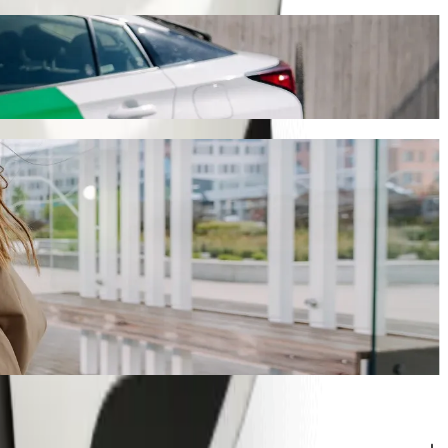
s maždaug 5,90 € EUR. Kad ir kokia proga bebūtų, rasime jums