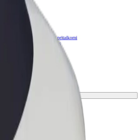
„Bolt for Business“
Atskirų įmonių poreikiams pritaikomi
„Bolt“ produktai ir paslaugos
kite tinkamiausias jūsų kelionei.