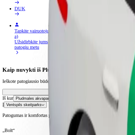
DUK
Tapkite vairuotoju (-
Tapkite kurjeriu (-e)
Pridėti
a)
Pristatinėkite maistą ir gaukite
parduo
Užsidirbkite jums
savaitinius išmokėjimus
Pritrau
patogiu metu
padidin
Kaip nuvykti iš Pludmales akvaparks - Ventspils į Vent
Ieškote patogiausio būdo nukeliauti iš Pludmales akvaparks - Ventspils 
Iš kur
Pludmales akvaparks - Ventspils
Į
Ventspils skeitparks
Patogumas ir komfortas pasiekiami vos keliais spustelėjimais!
„Bolt“