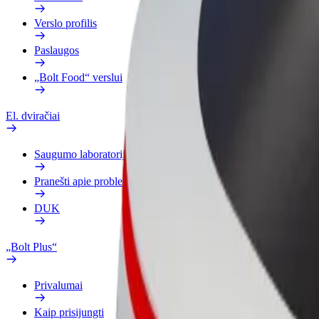
Verslo profilis
Paslaugos
„Bolt Food“ verslui
El. dviračiai
Saugumo laboratorija
Pranešti apie problemą
DUK
„Bolt Plus“
Privalumai
Kaip prisijungti