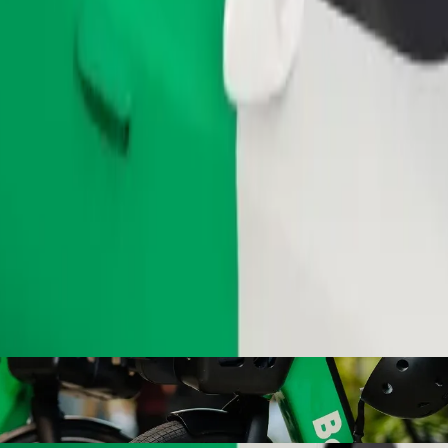
Užsisakyti kelionę