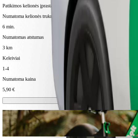
Patikimos kelionės įprastais vidutinio dydžio automobiliais
Numatoma kelionės trukmė
6 min.
Numatomas atstumas
3 km
Keleiviai
1-4
Numatoma kaina
5,90 €
Paspirtukai ir el. dviračiai
Mieste keliaukite paspirtuku arba el. dviračiu
Atsisiųsti programėlę „Bolt“