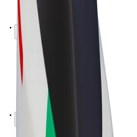
El. dviračiai
„Bolt Plus“
Užsidirbkite su „Bolt“
Vairuotojai
Vairuotojo pajamos
Kurjeriai
Kurjerio pajamos
„Bolt Food“ restoranai ir parduotuvės
Automobilių nuomos parkai
Franšizės
Apie mus
Karjera