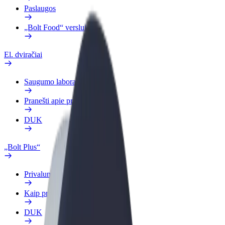
Paslaugos
„Bolt Food“ verslui
El. dviračiai
Saugumo laboratorija
Pranešti apie problemą
DUK
„Bolt Plus“
Privalumai
Kaip prisijungti
DUK