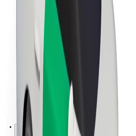
Apie „Bolt“
„Bolt“ tvarumo politika
Projektas „Zero“
Tinklaraštis
Naujienų centras
Prekių ženklo gairės
Misija
Investuotojams
Vadovybė
Prekės ženklas
Žiniasklaidai
„Urban Fund“
Saugumas