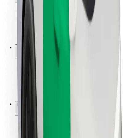
Keleivių saugumas
Vairuotojų saugumas
Paspirtukų saugumas
Saugumo laboratorija
Miestai
Vietovės
Sprendimai miestams
Oro uostai
„Bolt“ įkrovimo stotelės
Pagalba
Keleiviams
Vairuotojams