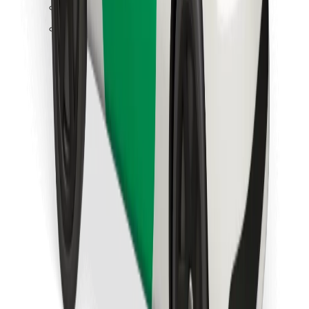
Raskite savo mėgstamą maistą!
Atsisiųsti programėlę „Bolt Food“