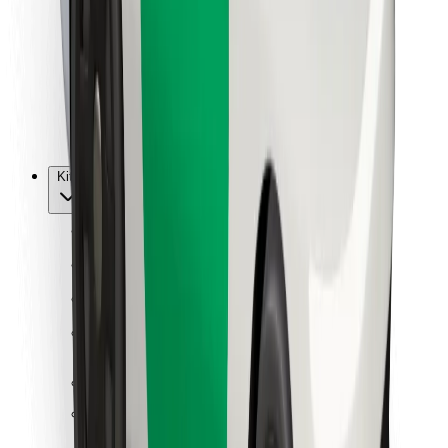
Kurjeriams
„Bolt Food“
Automobilių nuomos įmonių savininkams
Restoranams
„Bolt for Business“
Kita
Paslaugų teikėjai
Sąlygos
Slapukai
Saugumas
Automobilis atvyks per kelias minutes!
Atsisiųsti programėlę „Bolt“