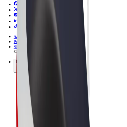
Sąlygos
Privatumas
Slapukai
© 2026 Bolt Technology OÜ
Paslaugos
Kelionės
Paspirtukai
„Bolt Market“
„Bolt Food“
„Bolt Drive“
„Bolt for Business“