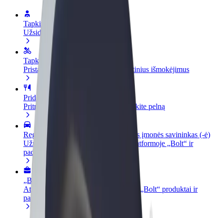
Tapkite vairuotoju (-a)
Užsidirbkite jums patogiu metu
Tapkite kurjeriu (-e)
Pristatinėkite maistą ir gaukite savaitinius išmokėjimus
Pridėti restoraną ar parduotuvę
Pritraukite daugiau klientų ir padidinkite pelną
Registruotis kaip automobilių nuomos įmonės savininkas (-ė)
Užregistruokite savo automobilius platformoje „Bolt“ ir
padidinkite pajamas
„Bolt for Business“
Atskirų įmonių poreikiams pritaikomi „Bolt“ produktai ir
paslaugos