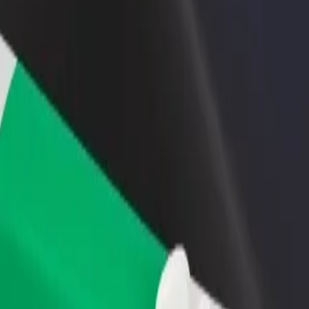
 restoraną ar
Registruotis kaip automobilių nuomos įmonės
tuvę
savininkas (-ė)
kite daugiau klientų ir
Užregistruokite savo automobilius platformoje
kite pelną
„Bolt“ ir padidinkite pajamas
te mūsų teikiamas paslaugas ir išsirinkite tinkamiausias jūsų kelionei.
Atsisiųsti programėlę