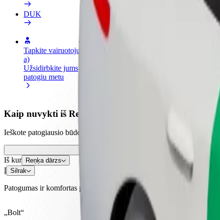
DUK
Tapkite vairuotoju (-
Tapkite kurjeriu (-e)
Pridėti
a)
Pristatinėkite maistą ir gaukite
parduo
Užsidirbkite jums
savaitinius išmokėjimus
Pritrau
patogiu metu
padidin
Kaip nuvykti iš Reņķa dārzs į Silrak | „Bolt“
Ieškote patogiausio būdo nukeliauti iš Reņķa dārzs į Silrak? Peržiūrėki
Iš kur
Reņķa dārzs
Į
Silrak
Patogumas ir komfortas pasiekiami vos keliais spustelėjimais!
„Bolt“