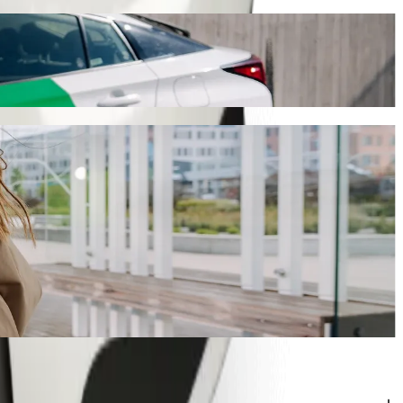
0 € EUR. Kad ir kokia proga bebūtų, rasime jums tinkamiausią