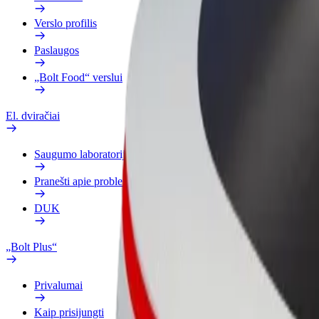
Verslo profilis
Paslaugos
„Bolt Food“ verslui
El. dviračiai
Saugumo laboratorija
Pranešti apie problemą
DUK
„Bolt Plus“
Privalumai
Kaip prisijungti