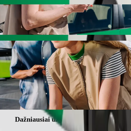
Bolt“
paslaugas. Su „Bolt“ kelionė truks apie 6 min. ir kainuos maždaug 6,1
Silrak
.
štinimas vaikui.
ms.
o priemonių, pritaikytų vežimėliui (Pritaikyta vežimėliui).
ilį – kainuos mažiau.
Dažniausiai užduodami klausimai