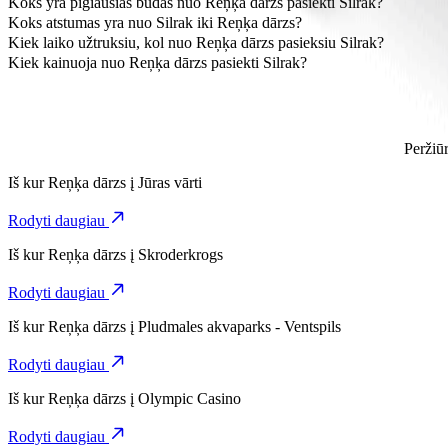
Koks yra pigiausias būdas nuo Reņķa dārzs pasiekti Silrak?
Pasirinkdami kategoriją Bolt, nuo Reņķa dārzs iki Silrak nukeliausit
Koks atstumas yra nuo Silrak iki Reņķa dārzs?
Nuo Reņķa dārzs iki Silrak yra maždaug 3,2 km.
Kiek laiko užtruksiu, kol nuo Reņķa dārzs pasieksiu Silrak?
Pasirinkdami kategoriją Bolt, nuo Reņķa dārzs iki Silrak nukeliausite
Kiek kainuoja nuo Reņķa dārzs pasiekti Silrak?
Pasirinkdami kategoriją Bolt, už kelionę nuo Reņķa dārzs iki Silrak
Peržiūr
Iš kur
Reņķa dārzs
į
Jūras vārti
Rodyti daugiau
Iš kur
Reņķa dārzs
į
Skroderkrogs
Rodyti daugiau
Iš kur
Reņķa dārzs
į
Pludmales akvaparks - Ventspils
Rodyti daugiau
Iš kur
Reņķa dārzs
į
Olympic Casino
Rodyti daugiau