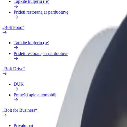
Tapkite kurjeriu (-e)
Pridėti restoraną ar parduotuvę
„Bolt Food“
Tapkite kurjeriu (-e)
Pridėti restoraną ar parduotuvę
„Bolt Drive“
DUK
Pranešti apie automobilį
„Bolt for Business“
Privalumai