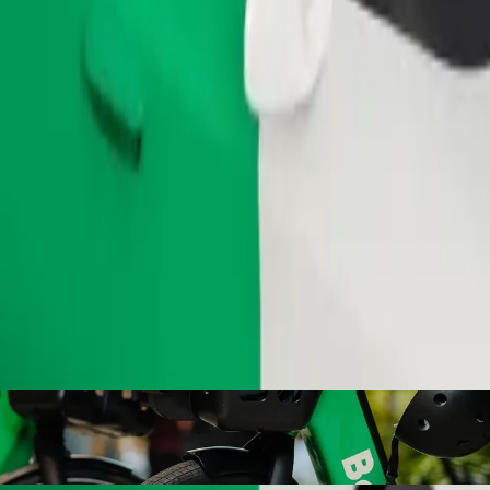
Užsisakyti kelionę