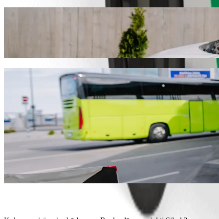
Nuo Reņķa dārzs iki Silrak keliaukite su „
Norite pasiekti Silrak už geresnę kainą? Rinkitės „Bolt“ pavėžėjimo 
transporto priemonę.
Atsisiųsti programėlę „Bolt“
„Bolt“ paslaugos kelionei iš Reņķa dārzs į 
Daug bagažo? Rinkitės „XL“ kategoriją – joje telpa iki 6 keleivių.
Norite atvykti stilingai? Išbandykite „Bolt“ premium automobilius
Keliausite su vaikais? Išsikvieskite automobilį, kuriame bus paauk
Keliausite su augintiniais? Išbandykite keliones, skirtas augintinia
Reikia papildomos pagalbos? Kategorijoje „Assist“ rasite transport
Nebrangios kelionės? Rinkitės kompaktišką „Bolt Basic“ automob
Atsisiųsti programėlę „Bolt“