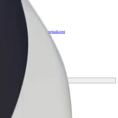
„Bolt for Business“
Atskirų įmonių poreikiams pritaikomi
„Bolt“ produktai ir paslaugos