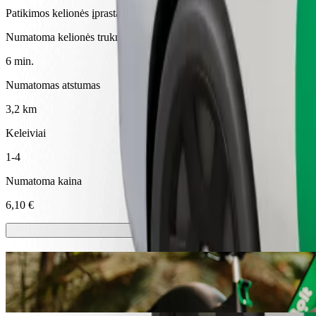
Patikimos kelionės įprastais vidutinio dydžio automobiliais
Numatoma kelionės trukmė
6 min.
Numatomas atstumas
3,2 km
Keleiviai
1-4
Numatoma kaina
6,10 €
Paspirtukai ir el. dviračiai
Mieste keliaukite paspirtuku arba el. dviračiu
Atsisiųsti programėlę „Bolt“