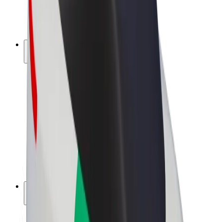
El. dviračiai
„Bolt Plus“
Užsidirbkite su „Bolt“
Vairuotojai
Vairuotojo pajamos
Kurjeriai
Kurjerio pajamos
„Bolt Food“ restoranai ir parduotuvės
Automobilių nuomos parkai
Franšizės
Apie mus
Karjera