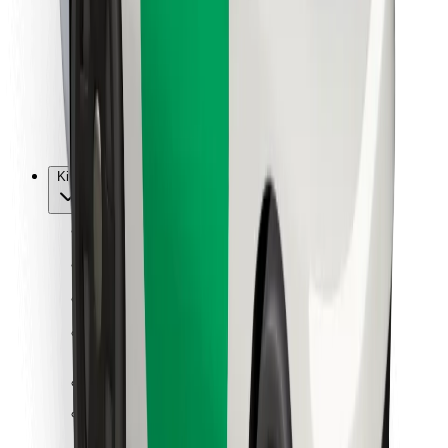
Kurjeriams
„Bolt Food“
Automobilių nuomos įmonių savininkams
Restoranams
„Bolt for Business“
Kita
Paslaugų teikėjai
Sąlygos
Slapukai
Saugumas
Automobilis atvyks per kelias minutes!
Atsisiųsti programėlę „Bolt“