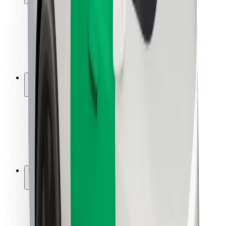
Keleivių saugumas
Vairuotojų saugumas
Paspirtukų saugumas
Saugumo laboratorija
Miestai
Vietovės
Sprendimai miestams
Oro uostai
„Bolt“ įkrovimo stotelės
Pagalba
Keleiviams
Vairuotojams