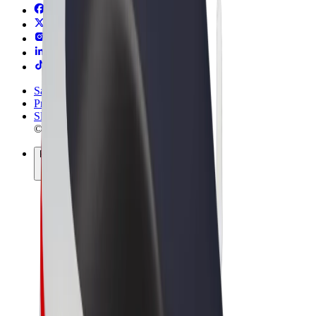
Sąlygos
Privatumas
Slapukai
© 2026 Bolt Technology OÜ
Paslaugos
Kelionės
Paspirtukai
„Bolt Market“
„Bolt Food“
„Bolt Drive“
„Bolt for Business“