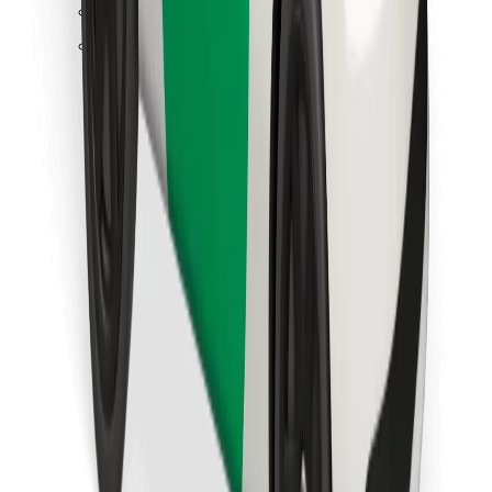
Raskite savo mėgstamą maistą!
Atsisiųsti programėlę „Bolt Food“