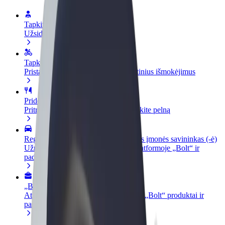
Tapkite vairuotoju (-a)
Užsidirbkite jums patogiu metu
Tapkite kurjeriu (-e)
Pristatinėkite maistą ir gaukite savaitinius išmokėjimus
Pridėti restoraną ar parduotuvę
Pritraukite daugiau klientų ir padidinkite pelną
Registruotis kaip automobilių nuomos įmonės savininkas (-ė)
Užregistruokite savo automobilius platformoje „Bolt“ ir
padidinkite pajamas
„Bolt for Business“
Atskirų įmonių poreikiams pritaikomi „Bolt“ produktai ir
paslaugos