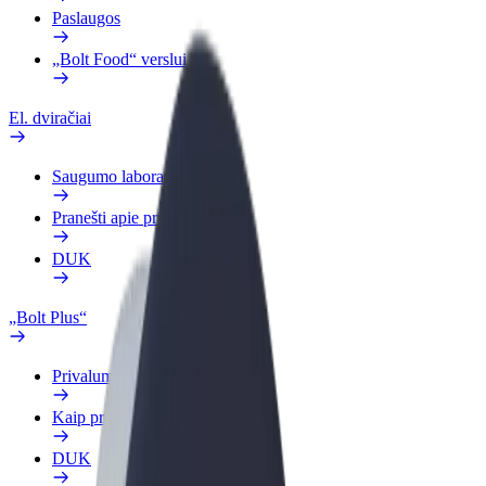
Paslaugos
„Bolt Food“ verslui
El. dviračiai
Saugumo laboratorija
Pranešti apie problemą
DUK
„Bolt Plus“
Privalumai
Kaip prisijungti
DUK