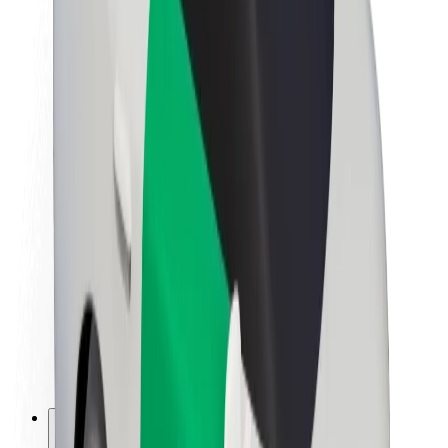
Apie „Bolt“
„Bolt“ tvarumo politika
Projektas „Zero“
Tinklaraštis
Naujienų centras
Prekių ženklo gairės
Misija
Investuotojams
Vadovybė
Prekės ženklas
Žiniasklaidai
„Urban Fund“
Saugumas