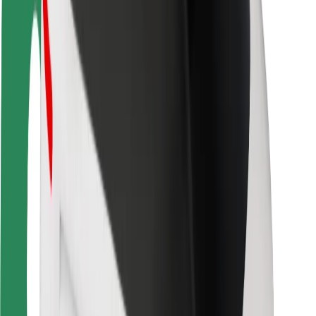
Saugumas
Keleivių saugumas
Vairuotojų saugumas
Paspirtukų saugumas
Saugumo laboratorija
Miestai
Vietovės
Sprendimai miestams
Oro uostai
„Bolt“ įkrovimo stotelės
Pagalba
Keleiviams