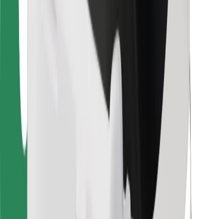
Vairuotojams
Kurjeriams
„Bolt Food“
Automobilių nuomos įmonių savininkams
Restoranams
„Bolt for Business“
Kita
Paslaugų teikėjai
Sąlygos
Slapukai
Saugumas
Automobilis atvyks per kelias minutes!