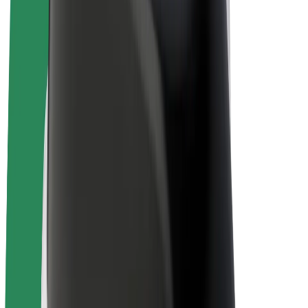
„Bolt for Business“
El. dviračiai
„Bolt Plus“
Užsidirbkite su „Bolt“
Vairuotojai
Vairuotojo pajamos
Kurjeriai
Kurjerio pajamos
„Bolt Food“ restoranai ir parduotuvės
Automobilių nuomos parkai
Franšizės
Apie mus