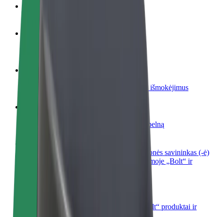
DUK
Tapkite vairuotoju (-a)
Užsidirbkite jums patogiu metu
Tapkite kurjeriu (-e)
Pristatinėkite maistą ir gaukite savaitinius išmokėjimus
Pridėti restoraną ar parduotuvę
Pritraukite daugiau klientų ir padidinkite pelną
Registruotis kaip automobilių nuomos įmonės savininkas (-ė)
Užregistruokite savo automobilius platformoje „Bolt“ ir
padidinkite pajamas
„Bolt for Business“
Atskirų įmonių poreikiams pritaikomi „Bolt“ produktai ir
paslaugos