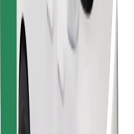
Atsisiųsti programėlę „Bolt“
Raskite savo mėgstamą maistą!
Atsisiųsti programėlę „Bolt Food“