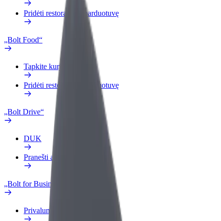
Pridėti restoraną ar parduotuvę
„Bolt Food“
Tapkite kurjeriu (-e)
Pridėti restoraną ar parduotuvę
„Bolt Drive“
DUK
Pranešti apie automobilį
„Bolt for Business“
Privalumai