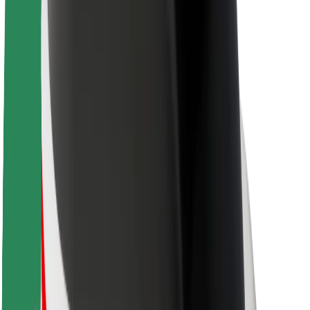
Karjera
Apie „Bolt“
„Bolt“ tvarumo politika
Projektas „Zero“
Tinklaraštis
Naujienų centras
Prekių ženklo gairės
Misija
Investuotojams
Vadovybė
Prekės ženklas
Žiniasklaidai
„Urban Fund“