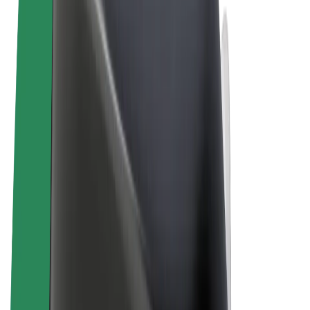
Sąlygos
Privatumas
Slapukai
© 2026 Bolt Technology OÜ
Paslaugos
Kelionės
Paspirtukai
„Bolt Market“
„Bolt Food“
„Bolt Drive“