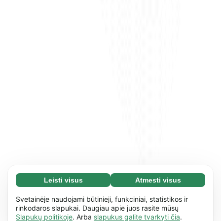
Leisti visus
Atmesti visus
Būtini slapukai (65)
Būtini slapukai reikalingi tam, kad mūsų
Daugiau informacijos
Svetainėje naudojami būtinieji, funkciniai, statistikos ir
svetaine būtų įmanoma naudotis ir joje atlikti
rinkodaros slapukai. Daugiau apie juos rasite mūsų
Slapukų politikoje
. Arba
slapukus galite tvarkyti čia
.
pagrindinius veiksmus, pvz., naršyti