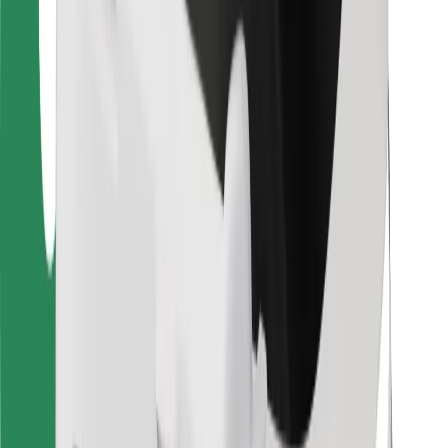
Vairuotojams
Kurjeriams
„Bolt Food“
Automobilių nuomos įmonių savininkams
Restoranams
„Bolt for Business“
Kita
Paslaugų teikėjai
Sąlygos
Slapukai
Saugumas
Automobilis atvyks per kelias minutes!