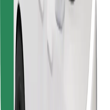
Atsisiųsti programėlę „Bolt“
Raskite savo mėgstamą maistą!
Atsisiųsti programėlę „Bolt Food“