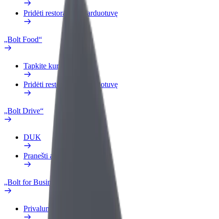
Pridėti restoraną ar parduotuvę
„Bolt Food“
Tapkite kurjeriu (-e)
Pridėti restoraną ar parduotuvę
„Bolt Drive“
DUK
Pranešti apie automobilį
„Bolt for Business“
Privalumai