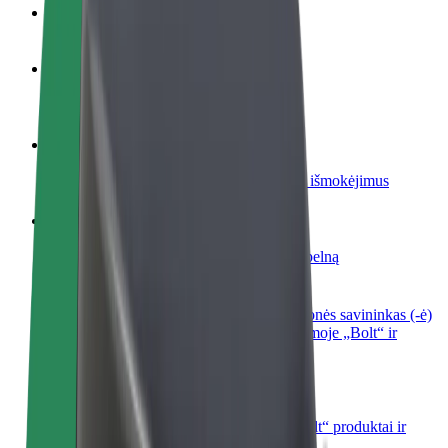
DUK
Tapkite vairuotoju (-a)
Užsidirbkite jums patogiu metu
Tapkite kurjeriu (-e)
Pristatinėkite maistą ir gaukite savaitinius išmokėjimus
Pridėti restoraną ar parduotuvę
Pritraukite daugiau klientų ir padidinkite pelną
Registruotis kaip automobilių nuomos įmonės savininkas (-ė)
Užregistruokite savo automobilius platformoje „Bolt“ ir
padidinkite pajamas
„Bolt for Business“
Atskirų įmonių poreikiams pritaikomi „Bolt“ produktai ir
paslaugos