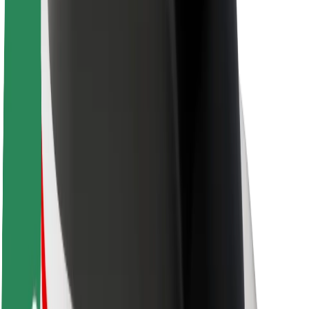
Karjera
Apie „Bolt“
„Bolt“ tvarumo politika
Projektas „Zero“
Tinklaraštis
Naujienų centras
Prekių ženklo gairės
Misija
Investuotojams
Vadovybė
Prekės ženklas
Žiniasklaidai
„Urban Fund“