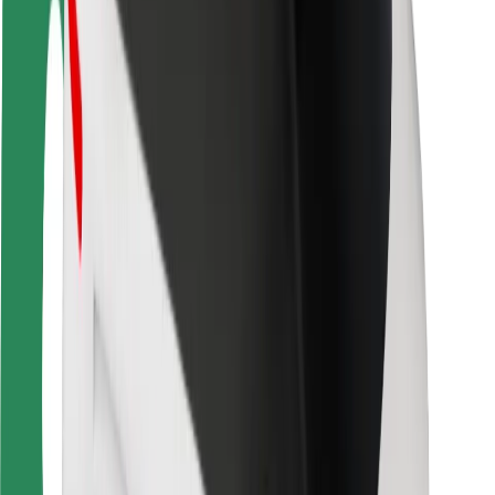
Saugumas
Keleivių saugumas
Vairuotojų saugumas
Paspirtukų saugumas
Saugumo laboratorija
Miestai
Vietovės
Sprendimai miestams
Oro uostai
„Bolt“ įkrovimo stotelės
Pagalba
Keleiviams