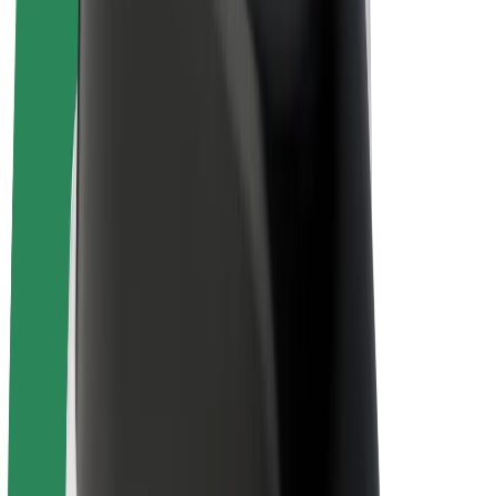
„Bolt for Business“
El. dviračiai
„Bolt Plus“
Užsidirbkite su „Bolt“
Vairuotojai
Vairuotojo pajamos
Kurjeriai
Kurjerio pajamos
„Bolt Food“ restoranai ir parduotuvės
Automobilių nuomos parkai
Franšizės
Apie mus