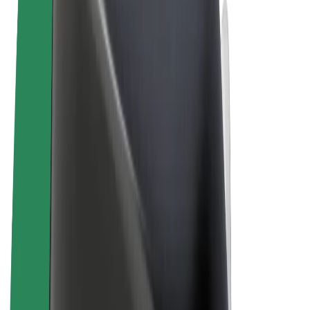
Sąlygos
Privatumas
Slapukai
© 2026 Bolt Technology OÜ
Paslaugos
Kelionės
Paspirtukai
„Bolt Market“
„Bolt Food“
„Bolt Drive“