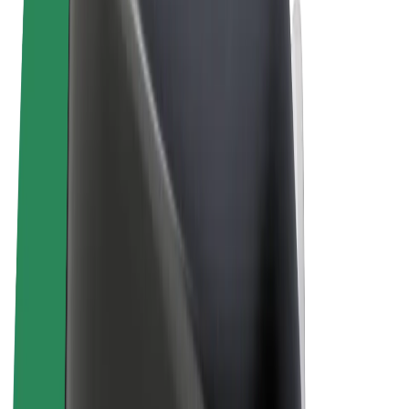
Sąlygos
Privatumas
Slapukai
© 2026 Bolt Technology OÜ
Paslaugos
Kelionės
Paspirtukai
„Bolt Market“
„Bolt Food“
„Bolt Drive“
„Bolt for Business“