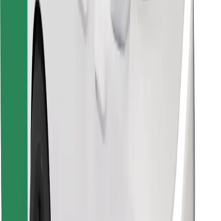
Raskite savo mėgstamą maistą!
Atsisiųsti programėlę „Bolt Food“