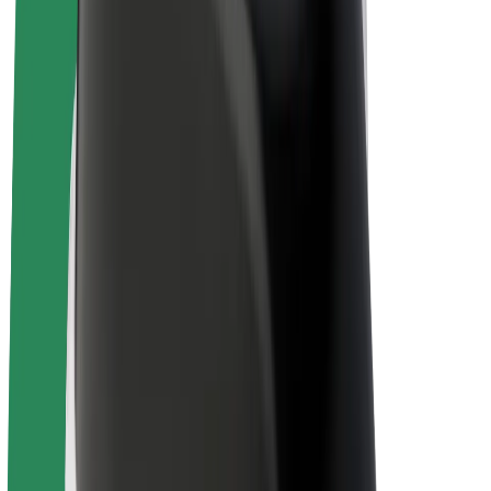
El. dviračiai
„Bolt Plus“
Užsidirbkite su „Bolt“
Vairuotojai
Vairuotojo pajamos
Kurjeriai
Kurjerio pajamos
„Bolt Food“ restoranai ir parduotuvės
Automobilių nuomos parkai
Franšizės
Apie mus
Karjera