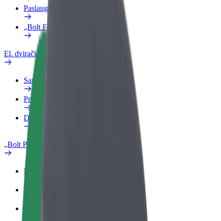
Paslaugos
„Bolt Food“ verslui
El. dviračiai
Saugumo laboratorija
Pranešti apie problemą
DUK
„Bolt Plus“
Privalumai
Kaip prisijungti
DUK