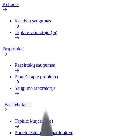
Kelionės
Keleivių saugumas
Tapkite vairuotoju (-a)
Paspirtukai
Paspirtukų saugumas
Pranešti apie problemą
Saugumo laboratorija
„Bolt Market“
Tapkite kurjeriu (-e)
Pridėti restoraną ar parduotuvę