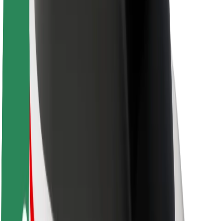
Apie „Bolt“
„Bolt“ tvarumo politika
Projektas „Zero“
Tinklaraštis
Naujienų centras
Prekių ženklo gairės
Misija
Investuotojams
Vadovybė
Prekės ženklas
Žiniasklaidai
„Urban Fund“
Saugumas