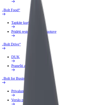
„Bolt Food“
Tapkite kurjeriu (-e)
Pridėti restoraną ar parduotuvę
„Bolt Drive“
DUK
Pranešti apie automobilį
„Bolt for Business“
Privalumai
Verslo profilis