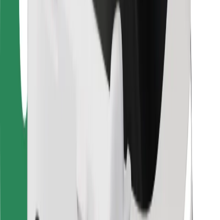
Kurjeriams
„Bolt Food“
Automobilių nuomos įmonių savininkams
Restoranams
„Bolt for Business“
Kita
Paslaugų teikėjai
Sąlygos
Slapukai
Saugumas
Automobilis atvyks per kelias minutes!
Atsisiųsti programėlę „Bolt“