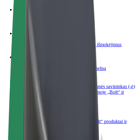
Tapkite vairuotoju (-a)
Užsidirbkite jums patogiu metu
Tapkite kurjeriu (-e)
Pristatinėkite maistą ir gaukite savaitinius išmokėjimus
Pridėti restoraną ar parduotuvę
Pritraukite daugiau klientų ir padidinkite pelną
Registruotis kaip automobilių nuomos įmonės savininkas (-ė)
Užregistruokite savo automobilius platformoje „Bolt“ ir
padidinkite pajamas
„Bolt for Business“
Atskirų įmonių poreikiams pritaikomi „Bolt“ produktai ir
paslaugos