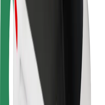
Keleivių saugumas
Vairuotojų saugumas
Paspirtukų saugumas
Saugumo laboratorija
Miestai
Vietovės
Sprendimai miestams
Oro uostai
„Bolt“ įkrovimo stotelės
Pagalba
Keleiviams
Vairuotojams